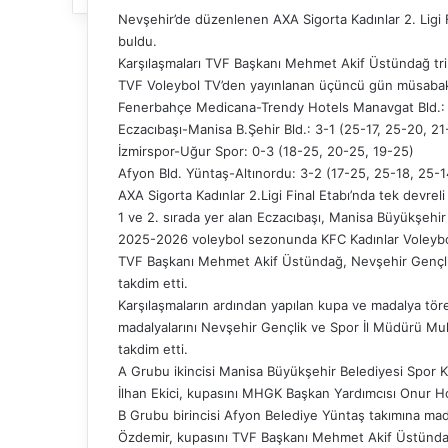
Nevşehir’de düzenlenen AXA Sigorta Kadınlar 2. Ligi 
buldu.
Karşılaşmaları TVF Başkanı Mehmet Akif Üstündağ tri
TVF Voleybol TV’den yayınlanan üçüncü gün müsabaka
Fenerbahçe Medicana-Trendy Hotels Manavgat Bld.: 
Eczacıbaşı-Manisa B.Şehir Bld.: 3-1 (25-17, 25-20, 2
İzmirspor-Uğur Spor: 0-3 (18-25, 20-25, 19-25)
Afyon Bld. Yüntaş-Altınordu: 3-2 (17-25, 25-18, 25-1
AXA Sigorta Kadınlar 2.Ligi Final Etabı’nda tek devr
1 ve 2. sırada yer alan Eczacıbaşı, Manisa Büyükşehir
2025-2026 voleybol sezonunda KFC Kadınlar Voleybol
TVF Başkanı Mehmet Akif Üstündağ, Nevşehir Gençlik
takdim etti.
Karşılaşmaların ardından yapılan kupa ve madalya tör
madalyalarını Nevşehir Gençlik ve Spor İl Müdürü M
takdim etti.
A Grubu ikincisi Manisa Büyükşehir Belediyesi Spor Ku
İlhan Ekici, kupasını MHGK Başkan Yardımcısı Onur Ho
B Grubu birincisi Afyon Belediye Yüntaş takımına mad
Özdemir, kupasını TVF Başkanı Mehmet Akif Üstündağ