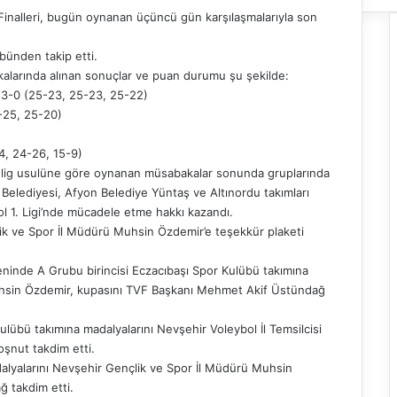
Finalleri, bugün oynanan üçüncü gün karşılaşmalarıyla son
bünden takip etti.
larında alınan sonuçlar ve puan durumu şu şekilde:
3-0 (25-23, 25-23, 25-22)
1-25, 25-20)
4, 24-26, 15-9)
eli lig usulüne göre oynanan müsabakalar sonunda gruplarında
 Belediyesi, Afyon Belediye Yüntaş ve Altınordu takımları
 1. Ligi’nde mücadele etme hakkı kazandı.
 ve Spor İl Müdürü Muhsin Özdemir’e teşekkür plaketi
eninde A Grubu birincisi Eczacıbaşı Spor Kulübü takımına
uhsin Özdemir, kupasını TVF Başkanı Mehmet Akif Üstündağ
lübü takımına madalyalarını Nevşehir Voleybol İl Temsilcisi
şnut takdim etti.
alyalarını Nevşehir Gençlik ve Spor İl Müdürü Muhsin
 takdim etti.