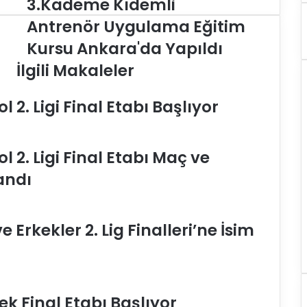
3.Kademe Kıdemli
3
.
Antrenör Uygulama Eğitim
K
Kursu Ankara'da Yapıldı
a
d
İlgili Makaleler
e
m
 2. Ligi Final Etabı Başlıyor
e
K
ı
d
 2. Ligi Final Etabı Maç ve
e
m
andı
l
i
A
 Erkekler 2. Lig Finalleri’ne İsim
n
t
r
e
n
ek Final Etabı Başlıyor
ö