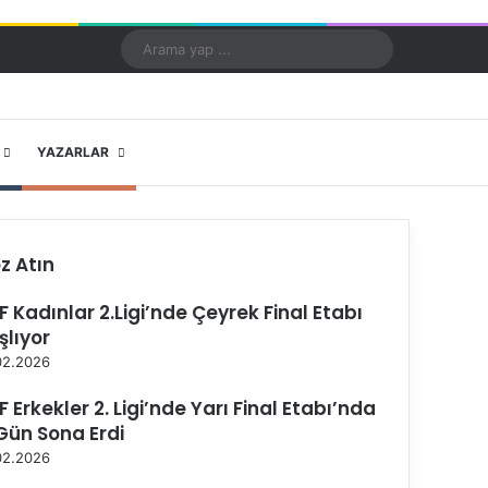
Kayıt Ol
Rastgele Makale
Kenar Bölmesi
Dış görünümü değiştir
Arama
yap
...
X
YouTube
Instagram
YAZARLAR
z Atın
F Kadınlar 2.Ligi’nde Çeyrek Final Etabı
şlıyor
02.2026
F Erkekler 2. Ligi’nde Yarı Final Etabı’nda
 Gün Sona Erdi
02.2026