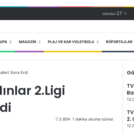
27
istanbul
℃
RUPA
MAGAZIN
PLAJ VE KAR VOLEYBOLU
RÖPORTAJLAR
Gö
alleri Sona Erdi
K
nlar 2.Ligi
TV
a
Ba
p
a
13.
di
l
ı
TV
2.
5.804
1 dakika okuma süresi
12.