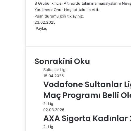
B Grubu ikincisi Altınordu takımına madalyalarını Nevş
Yardımcısı Onur Hoşnut takdim etti.
Puan durumu için
tıklayınız
.
23.02.2025
Paylaş
F
X
L
T
P
R
W
T
E
Y
a
i
u
i
e
h
e
-
a
c
n
m
n
d
a
l
P
z
e
k
b
t
d
t
e
o
d
Sonrakini Oku
b
e
l
e
i
s
g
s
ı
o
d
r
r
t
A
r
t
r
Sultanlar Ligi
o
I
e
p
a
a
15.04.2026
k
n
s
p
m
i
Vodafone Sultanlar Li
t
l
e
Maç Programı Belli O
p
a
2. Lig
y
02.03.2026
l
AXA Sigorta Kadınlar 2
a
2. Lig
ş