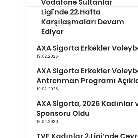
Vodafone Sultanlar
V
o
Ligi'nde 22.Hafta
d
Karşılaşmaları Devam
a
f
Ediyor
o
n
AXA Sigorta Erkekler Voleybol
e
S
19.02.2026
u
l
AXA Sigorta Erkekler Voleybol
t
a
Antrenman Programı Açıkl
n
19.02.2026
l
a
AXA Sigorta, 2026 Kadınlar ve
r
L
Sponsoru Oldu
i
13.02.2026
g
i
TVF Kadınlar 2.Ligi’nde Çeyr
'