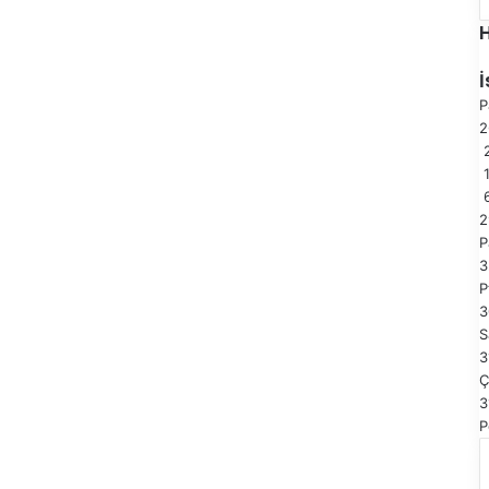
P
2
2
P
3
P
3
S
3
Ç
3
P