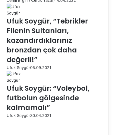
Cemil Ergin (Konuk Yazar)
14.04.2022
Ufuk Soygür, “Tebrikler
Filenin Sultanları,
kazandırdıklarınız
bronzdan çok daha
değerli!”
Ufuk Soygür
05.09.2021
Ufuk Soygür: “Voleybol,
futbolun gölgesinde
kalmamalı”
Ufuk Soygür
30.04.2021
Ö
n
S
c
o