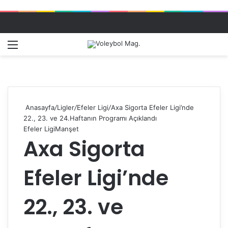
Menü
Dış gö
A
Anasayfa
/
Ligler
/
Efeler Ligi
/
Axa Sigorta Efeler Ligi’nde
22., 23. ve 24.Haftanın Programı Açıklandı
Efeler Ligi
Manşet
Axa Sigorta
Efeler Ligi’nde
22., 23. ve