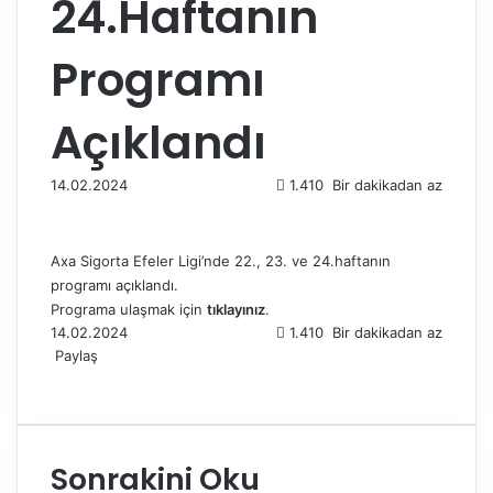
24.Haftanın
Programı
Açıklandı
14.02.2024
1.410
Bir dakikadan az
Axa Sigorta Efeler Ligi’nde 22., 23. ve 24.haftanın
programı açıklandı.
Programa ulaşmak için
tıklayınız
.
14.02.2024
1.410
Bir dakikadan az
Paylaş
F
X
L
T
P
R
W
T
E
Y
a
i
u
i
e
h
e
-
a
c
n
m
n
d
a
l
P
z
e
k
b
t
d
t
e
o
d
Sonrakini Oku
b
e
l
e
i
s
g
s
ı