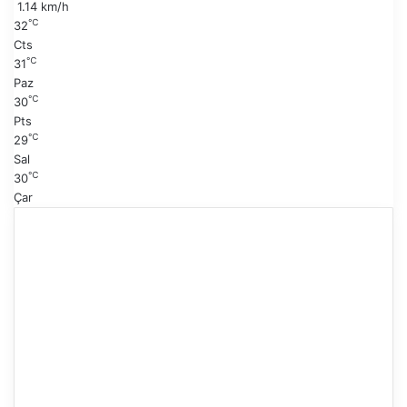
1.14 km/h
f
℃
32
a
Cts
℃
31
Paz
℃
30
Pts
℃
29
Sal
℃
30
Çar