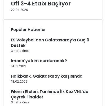
Off 3-4 Etabı Başlıyor
r
4
ı
.
22.04.2026
F
v
i
e
n
2
a
5
Popüler Haberler
l
.
d
H
ES Voleybol’dan Galatasaray’a Güçlü
e
a
Destek
f
3 hafta önce
t
a
Imoco’yu kim durduracak?
n
14.12.2021
ı
n
Halkbank, Galatasaray karşısında
P
18.02.2022
r
o
Filenin Efeleri, Tarihinde İlk Kez VNL’de
g
Çeyrek Finalde!
r
3 hafta önce
a