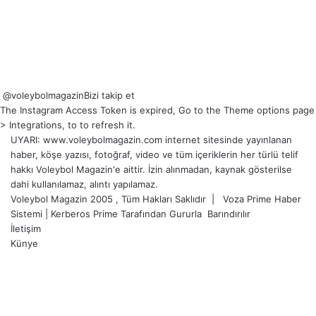
@voleybolmagazin
Bizi takip et
The Instagram Access Token is expired, Go to the Theme options page
> Integrations, to to refresh it.
UYARI: www.voleybolmagazin.com internet sitesinde yayınlanan
haber, köşe yazısı, fotoğraf, video ve tüm içeriklerin her türlü telif
hakkı Voleybol Magazin'e aittir. İzin alınmadan, kaynak gösterilse
dahi kullanılamaz, alıntı yapılamaz.
Voleybol Magazin 2005 , Tüm Hakları Saklıdır |
Voza Prime Haber
Sistemi
|
Kerberos Prime
Tarafından Gururla
Barındırılır
İletişim
Künye
X
YouTube
Instagram
Facebook
X
LinkedIn
WhatsApp
Telegram