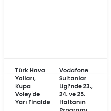
Türk Hava
Vodafone
T
V
ü
o
Yolları,
Sultanlar
r
d
Kupa
Ligi’nde 23.,
k
a
H
f
Voley'de
24. ve 25.
a
o
v
Yarı Finalde
n
Haftanın
a
e
Programı
Y
S