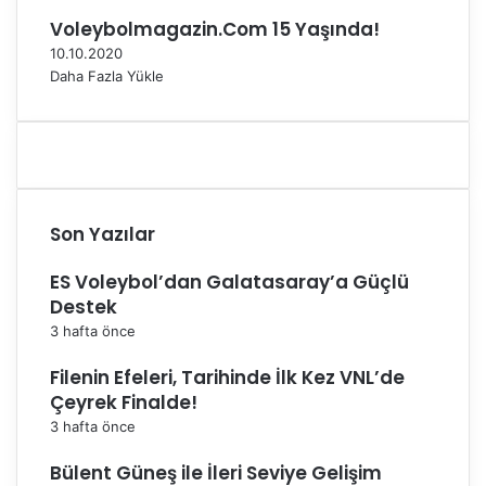
m
Voleybolmagazin.Com 15 Yaşında!
ı
A
10.10.2020
ç
Daha Fazla Yükle
ı
k
l
a
n
d
Son Yazılar
ı
ES Voleybol’dan Galatasaray’a Güçlü
Destek
3 hafta önce
Filenin Efeleri, Tarihinde İlk Kez VNL’de
Çeyrek Finalde!
3 hafta önce
Bülent Güneş ile İleri Seviye Gelişim