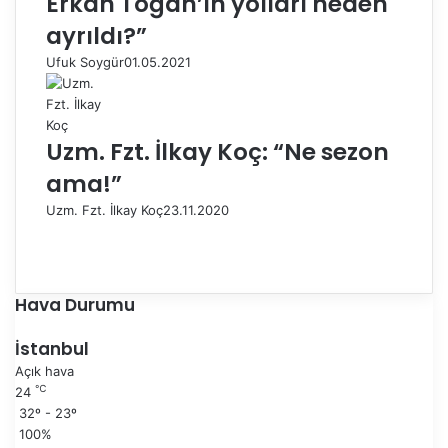
Erkan Toğan’ın yolları neden
ayrıldı?”
Ufuk Soygür
01.05.2021
Uzm. Fzt. İlkay Koç: “Ne sezon
ama!”
Uzm. Fzt. İlkay Koç
23.11.2020
Ö
n
S
c
o
e
n
Hava Durumu
k
r
i
a
İstanbul
s
k
Açık hava
a
i
℃
24
y
s
32º - 23º
f
a
100%
a
y