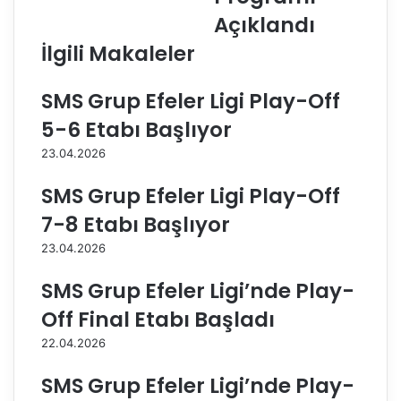
o
u
Açıklandı
l
l
İlgili Makaleler
l
t
a
a
r
n
SMS Grup Efeler Ligi Play-Off
ı
l
5-6 Etabı Başlıyor
,
a
K
r
23.04.2026
u
L
p
i
SMS Grup Efeler Ligi Play-Off
a
g
7-8 Etabı Başlıyor
V
i
o
’
23.04.2026
l
n
e
d
SMS Grup Efeler Ligi’nde Play-
y
e
Off Final Etabı Başladı
'
2
d
3
22.04.2026
e
.
Y
,
SMS Grup Efeler Ligi’nde Play-
a
2