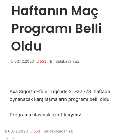
Haftanın Maç
Programı Belli
Oldu
03.12.2020
553
Bir dakikadan az
Axa Sigorta Efeler Ligi’nde 21.-22.-23. haftada
oynanacak karşılaşmaların programı belli oldu.
Programa ulaşmak için
tıklayınız
.
03.12.2020
553
Bir dakikadan az