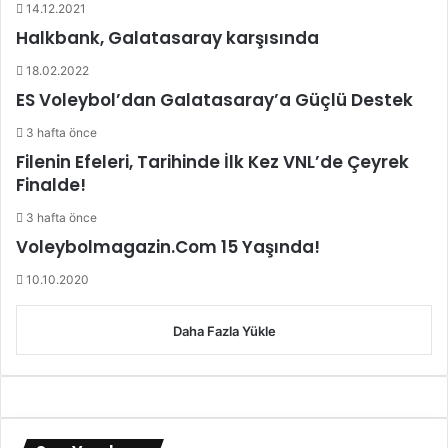
k
M
14.12.2021
a
a
Halkbank, Galatasaray karşısında
t
ç
ç
P
18.02.2022
e
r
ES Voleybol’dan Galatasaray’a Güçlü Destek
k
o
i
g
3 hafta önce
y
r
Filenin Efeleri, Tarihinde İlk Kez VNL’de Çeyrek
o
a
Finalde!
r
m
!
ı
3 hafta önce
B
Voleybolmagazin.Com 15 Yaşında!
e
l
10.10.2020
l
i
Daha Fazla Yükle
O
l
d
u