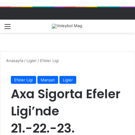
Menü
Dış gö
A
Anasayfa
/
Ligler
/
Efeler Ligi
Efeler Ligi
Manşet
Ligler
Axa Sigorta Efeler
Ligi’nde
21.-22.-23.