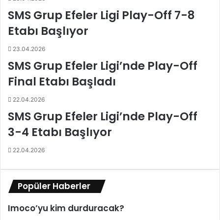
a
d
SMS Grup Efeler Ligi Play-Off 7-8
ğ
e
ı
2
Etabı Başlıyor
r
2
p
.
23.04.2026
e
-
SMS Grup Efeler Ligi’nde Play-Off
r
2
f
3
Final Etabı Başladı
o
.
r
-
22.04.2026
m
2
SMS Grup Efeler Ligi’nde Play-Off
a
4
3-4 Etabı Başlıyor
n
.
s
H
ı
a
22.04.2026
y
f
l
t
a
a
Popüler Haberler
d
n
i
ı
Imoco’yu kim durduracak?
k
n