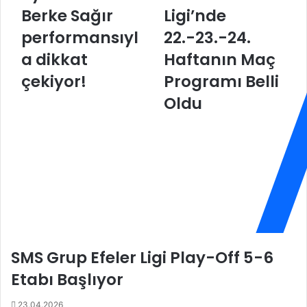
Berke Sağır
Ligi’nde
e
l
n
i
performansıyl
22.-23.-24.
e
.
k
a dikkat
c
Haftanın Maç
l
o
çekiyor!
Programı Belli
i
m
o
S
Oldu
y
u
u
l
n
t
c
a
u
n
A
l
l
a
i
r
B
L
e
i
SMS Grup Efeler Ligi Play-Off 5-6
r
g
k
i
Etabı Başlıyor
e
’
S
n
23.04.2026