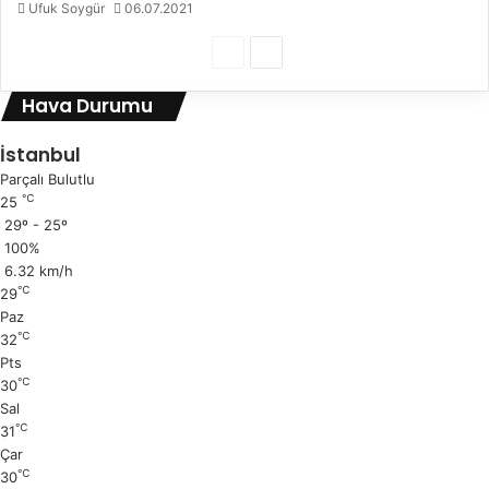
Ufuk Soygür
06.07.2021
Ö
S
n
o
Hava Durumu
c
n
e
r
İstanbul
k
a
Parçalı Bulutlu
℃
25
i
k
29º - 25º
s
i
100%
a
s
6.32 km/h
℃
29
y
a
Paz
f
y
℃
32
a
f
Pts
℃
30
a
Sal
℃
31
Çar
℃
30