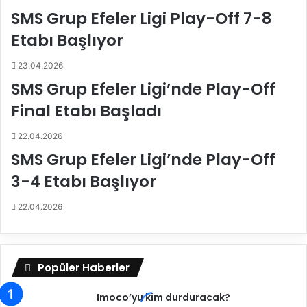
2
a
SMS Grup Efeler Ligi Play-Off 7-8
4
K
V
u
Etabı Başlıyor
o
p
l
a
23.04.2026
e
V
SMS Grup Efeler Ligi’nde Play-Off
y
o
b
l
Final Etabı Başladı
o
e
l
y
22.04.2026
S
’
SMS Grup Efeler Ligi’nde Play-Off
e
d
3-4 Etabı Başlıyor
z
e
o
(
n
K
22.04.2026
u
a
F
d
i
ı
k
n
Popüler Haberler
s
-
t
E
Imoco’yu kim durduracak?
ü
r