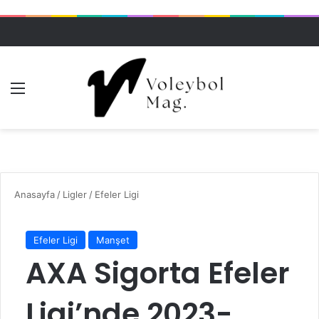
Menü
Dış gö
A
Anasayfa
/
Ligler
/
Efeler Ligi
Efeler Ligi
Manşet
AXA Sigorta Efeler
Ligi’nde 2023-