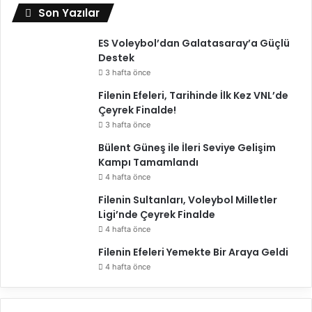
l
Son Yazılar
i
O
ES Voleybol’dan Galatasaray’a Güçlü
l
Destek
d
3 hafta önce
u
Filenin Efeleri, Tarihinde İlk Kez VNL’de
Çeyrek Finalde!
3 hafta önce
Bülent Güneş ile İleri Seviye Gelişim
Kampı Tamamlandı
4 hafta önce
Filenin Sultanları, Voleybol Milletler
Ligi’nde Çeyrek Finalde
4 hafta önce
Filenin Efeleri Yemekte Bir Araya Geldi
4 hafta önce