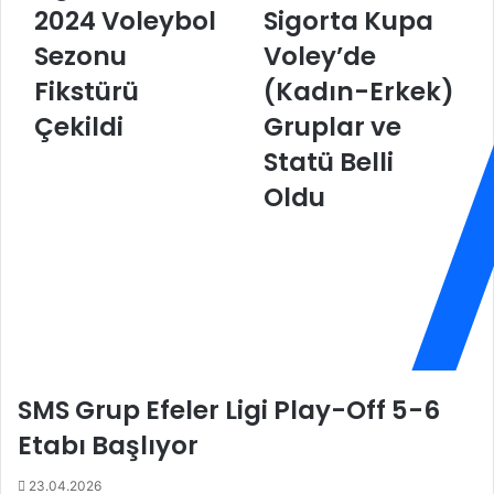
2024 Voleybol
Sigorta Kupa
t
3
a
-
Sezonu
Voley’de
n
2
l
Fikstürü
0
(Kadın-Erkek)
a
2
Çekildi
Gruplar ve
r
4
L
S
Statü Belli
i
e
Oldu
g
z
i
o
’
n
n
u
d
A
e
X
2
A
0
S
2
i
SMS Grup Efeler Ligi Play-Off 5-6
3
g
-
o
Etabı Başlıyor
2
r
0
t
23.04.2026