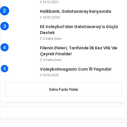
14.12.2021
r
k
Halkbank, Galatasaray karşısında
ü
e
Ç
k
18.02.2022
e
)
ES Voleybol’dan Galatasaray’a Güçlü
k
G
Destek
i
r
3 hafta önce
l
u
d
p
Filenin Efeleri, Tarihinde İlk Kez VNL’de
i
l
Çeyrek Finalde!
a
3 hafta önce
r
Voleybolmagazin.Com 15 Yaşında!
v
10.10.2020
e
S
t
Daha Fazla Yükle
a
t
ü
B
e
l