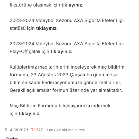
fikstürüne ulaşmak için
tıklayınız
.
2023-2024 Voleybol Sezonu AXA Sigorta Efeler Ligi
statüsü için
tıklayınız
.
2023-2024 Voleybol Sezonu AXA Sigorta Efeler Ligi
Play-Off çatalı için
tıklayınız
.
Kulüplerimiz maç tarihlerini inceleyerek maç bildirim
formunu, 23 Ağustos 2023 Çarşamba günü mesai
bitimine kadar Federasyonumuza göndermelidirler.
Gerekli açıklamalar formun üzerinde yer almaktadır.
Maç Bildirim Formunu bilgisayarınıza indirmek
için
tıklayınız
.
14.08.2023
1.627
1 dakika okuma süresi
Paylaş