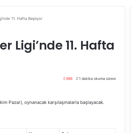
i’nde 11. Hafta Başlıyor
r Ligi’nde 11. Hafta
666
1 dakika okuma süresi
 Ekim Pazar), oynanacak karşılaşmalarla başlayacak.