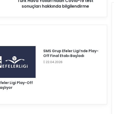
Türk Hava Yolları’ndan Covid-19 test
o
sonuçları hakkında bilgilendirme
l
l
a
r
ı
’
n
d
a
SMS Grup Efeler Ligi’nde Play-
n
Off Final Etabı Başladı
C
22.04.2026
o
v
i
d
eler Ligi Play-Off
-
aşlıyor
1
9
t
e
s