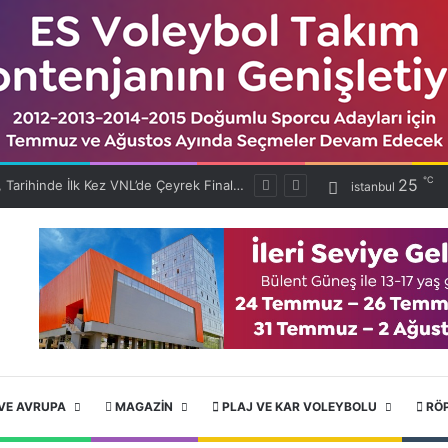
℃
25
Filenin Efeleri, Tarihinde İlk Kez VNL’de Çeyrek Finalde!
istanbul
VE AVRUPA
MAGAZIN
PLAJ VE KAR VOLEYBOLU
RÖ