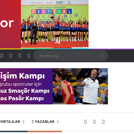
Kayıt Ol
Rastgele Makale
Kenar Bölmesi
Dış görünümü değiştir
Arama
yap
...
X
YouTube
Instagram
PORTAJLAR
YAZARLAR