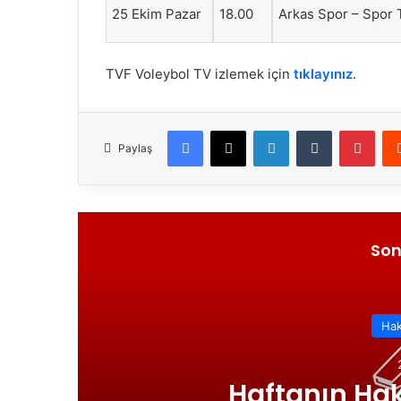
25 Ekim Pazar
18.00
Arkas Spor – Spor 
TVF Voleybol TV izlemek için
tıklayınız
.
Facebook
X
LinkedIn
Tumblr
Pinterest
Paylaş
Son
SMS G
Açıklandı