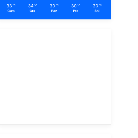
33
34
30
30
30
℃
℃
℃
℃
℃
Cum
Cts
Paz
Pts
Sal