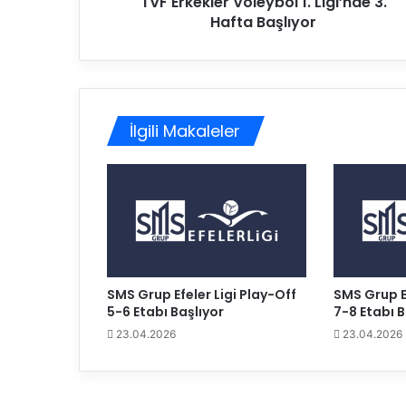
TVF Erkekler Voleybol 1. Ligi’nde 3.
e
Hafta Başlıyor
r
V
o
l
e
y
İlgili Makaleler
b
o
l
1
.
L
i
g
i
SMS Grup Efeler Ligi Play-Off
SMS Grup Ef
’
5-6 Etabı Başlıyor
7-8 Etabı B
n
23.04.2026
23.04.2026
d
e
3
.