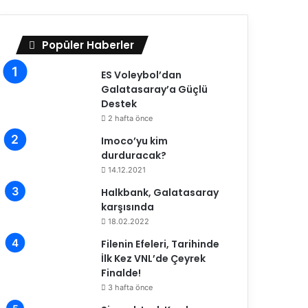
Popüler Haberler
ES Voleybol’dan
Galatasaray’a Güçlü
Destek
2 hafta önce
Imoco’yu kim
durduracak?
14.12.2021
Halkbank, Galatasaray
karşısında
18.02.2022
Filenin Efeleri, Tarihinde
İlk Kez VNL’de Çeyrek
Finalde!
3 hafta önce