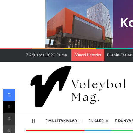
7 Ağustos 2026 Cuma
Güncel Haberler
Facebook
X
E-Posta ile paylaş
ANA SAYFA
MILLI TAKIMLAR
LIGLER
DÜNYA 
Yazdır