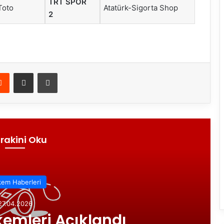
TRT SPOR
Toto
Atatürk-Sigorta Shop
2
Reddit
E-Posta ile paylaş
Yazdır
rakini Oku
Efeler Ligi
27.04.2026
rup Efeler Ligi Play-off Final