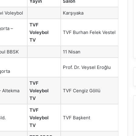
Yayın
Salon
vi Voleybol
Karşıyaka
TVF
orta –
Voleybol
TVF Burhan Felek Vestel
TV
anbul BBSK
11 Nisan
Prof. Dr. Veysel Eroğlu
gorta
TVF
– Altekma
Voleybol
TVF Cengiz Göllü
TV
TVF
ld.
Voleybol
TVF Başkent
TV