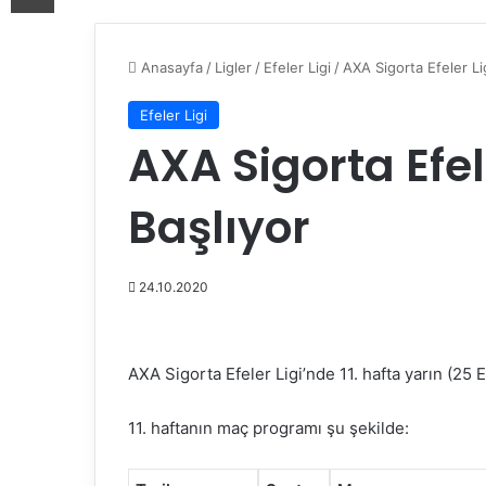
Anasayfa
/
Ligler
/
Efeler Ligi
/
AXA Sigorta Efeler Lig
Efeler Ligi
AXA Sigorta Efele
Başlıyor
24.10.2020
AXA Sigorta Efeler Ligi’nde 11. hafta yarın (25
11. haftanın maç programı şu şekilde: