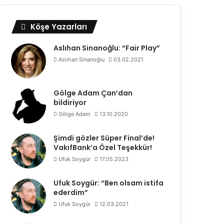
Köşe Yazarları
Aslıhan Sinanoğlu: “Fair Play”
Aslıhan Sinanoğlu
03.02.2021
Gölge Adam Çan’dan
bildiriyor
Gölge Adam
13.10.2020
Şimdi gözler Süper Final’de!
VakıfBank’a Özel Teşekkür!
Ufuk Soygür
17.05.2023
Ufuk Soygür: “Ben olsam istifa
ederdim”
Ufuk Soygür
12.03.2021