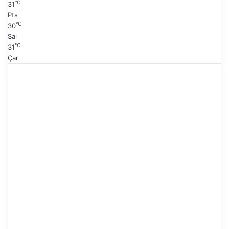
℃
31
Pts
℃
30
Sal
℃
31
Çar