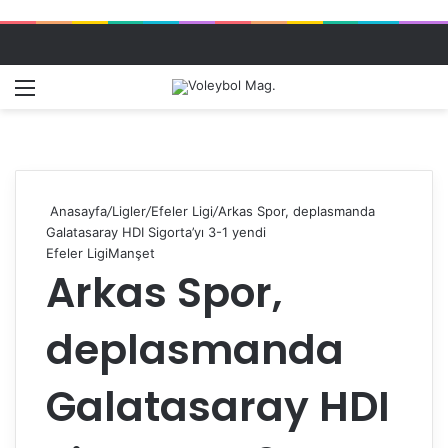
Menü
Dış gö
A
Anasayfa
/
Ligler
/
Efeler Ligi
/
Arkas Spor, deplasmanda
Galatasaray HDI Sigorta’yı 3-1 yendi
Efeler Ligi
Manşet
Arkas Spor,
deplasmanda
Galatasaray HDI