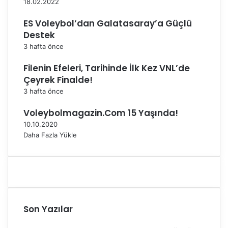
ı
a
18.02.2022
y
n
ES Voleybol’dan Galatasaray’a Güçlü
o
ı
r
n
Destek
d
3 hafta önce
a
Filenin Efeleri, Tarihinde İlk Kez VNL’de
Çeyrek Finalde!
3 hafta önce
Voleybolmagazin.Com 15 Yaşında!
10.10.2020
Daha Fazla Yükle
Son Yazılar