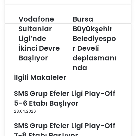
Vodafone
Bursa
V
B
o
u
Sultanlar
Büyükşehir
d
r
Ligi’nde
Belediyespo
a
s
f
a
İkinci Devre
r Develi
o
B
n
Başlıyor
ü
deplasmanı
e
y
nda
S
ü
u
k
İlgili Makaleler
l
ş
t
e
SMS Grup Efeler Ligi Play-Off
a
h
n
i
5-6 Etabı Başlıyor
l
r
23.04.2026
a
B
r
e
SMS Grup Efeler Ligi Play-Off
L
l
i
e
7-8 Etabı Başlıyor