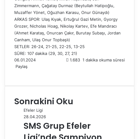
Zimmermann, Çağatay Durmaz (Beytullah Hatipoğlu,
Muzaffer Yönet, Oğuzhan Karasu, Onur Günaydı)
ARKAS SPOR: Ulaş Kıyak, Ertuğrul Gazi Metin, Gyorgy
Grozer, Nicholas Hoag, Nikolay Kartev, Efe Mandıracı
(Ahmet Karataş, Onurcan Çakır, Burutay Subaşı, Jordan
Canham, Ulaş Onur Topbaşlı)
SETLER: 26-24, 21-25, 22-25, 13-25
SÜRE: 107 dakika (29, 30, 27, 21)
06.01.2024
1.683
1 dakika okuma süresi
Paylaş
F
X
L
T
P
R
W
T
E
Y
a
i
u
i
e
h
e
-
a
c
n
m
n
d
a
l
P
z
e
k
b
t
d
t
e
o
d
Sonrakini Oku
b
e
l
e
i
s
g
s
ı
o
d
r
r
t
A
r
t
r
Efeler Ligi
o
I
e
p
a
a
28.04.2026
k
n
s
p
m
i
SMS Grup Efeler
t
l
e
Ligi’nde Şampiyon
p