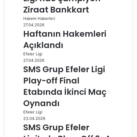
a
Ziraat Bankkart
y
Hakem Haberleri
l
27.04.2026
a
Haftanın Hakemleri
ş
Açıklandı
Efeler Ligi
27.04.2026
SMS Grup Efeler Ligi
Play-off Final
Etabında İkinci Maç
Oynandı
Efeler Ligi
23.04.2026
SMS Grup Efeler