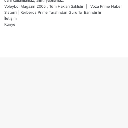
dahi kullanılamaz, alıntı yapılamaz.
Voleybol Magazin 2005 , Tüm Hakları Saklıdır |
Voza Prime Haber
Sistemi
|
Kerberos Prime
Tarafından Gururla
Barındırılır
İletişim
Künye
X
YouTube
Instagram
Facebook
X
LinkedIn
WhatsApp
Telegram
Başa
dön
tuşu