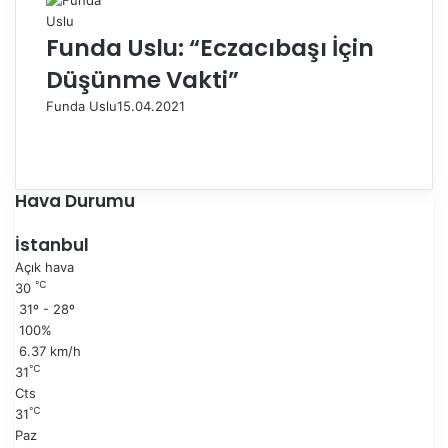
Funda Uslu: “Eczacıbaşı İçin
Düşünme Vakti”
Funda Uslu
15.04.2021
Ö
n
S
c
o
e
n
Hava Durumu
k
r
i
a
İstanbul
s
k
Açık hava
a
i
℃
30
y
s
31º - 28º
f
a
100%
a
y
6.37 km/h
f
℃
31
a
Cts
℃
31
Paz