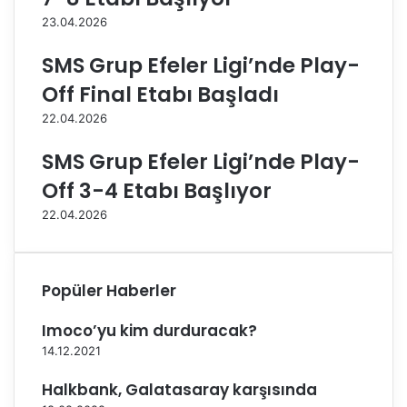
g
d
23.04.2026
i
i
’
y
SMS Grup Efeler Ligi’nde Play-
n
e
d
s
Off Final Etabı Başladı
e
p
22.04.2026
İ
o
k
r
SMS Grup Efeler Ligi’nde Play-
i
D
n
e
Off 3-4 Etabı Başlıyor
c
v
22.04.2026
i
e
D
l
e
i
v
d
Popüler Haberler
r
e
e
p
Imoco’yu kim durduracak?
B
l
14.12.2021
a
a
ş
s
Halkbank, Galatasaray karşısında
l
m