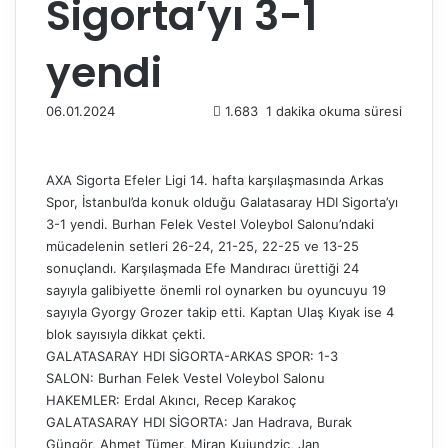
Sigorta’yı 3-1
yendi
06.01.2024
1.683
1 dakika okuma süresi
AXA Sigorta Efeler Ligi 14. hafta karşılaşmasında Arkas
Spor, İstanbul’da konuk olduğu Galatasaray HDI Sigorta’yı
3-1 yendi. Burhan Felek Vestel Voleybol Salonu’ndaki
mücadelenin setleri 26-24, 21-25, 22-25 ve 13-25
sonuçlandı. Karşılaşmada Efe Mandıracı ürettiği 24
sayıyla galibiyette önemli rol oynarken bu oyuncuyu 19
sayıyla Gyorgy Grozer takip etti. Kaptan Ulaş Kıyak ise 4
blok sayısıyla dikkat çekti.
GALATASARAY HDI SİGORTA-ARKAS SPOR: 1-3
SALON: Burhan Felek Vestel Voleybol Salonu
HAKEMLER: Erdal Akıncı, Recep Karakoç
GALATASARAY HDI SİGORTA: Jan Hadrava, Burak
Güngör, Ahmet Tümer, Miran Kujundzic, Jan