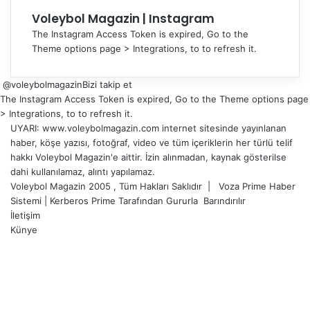
Voleybol Magazin | Instagram
The Instagram Access Token is expired, Go to the
Theme options page > Integrations, to to refresh it.
@voleybolmagazin
Bizi takip et
The Instagram Access Token is expired, Go to the Theme options page
> Integrations, to to refresh it.
UYARI: www.voleybolmagazin.com internet sitesinde yayınlanan
haber, köşe yazısı, fotoğraf, video ve tüm içeriklerin her türlü telif
hakkı Voleybol Magazin'e aittir. İzin alınmadan, kaynak gösterilse
dahi kullanılamaz, alıntı yapılamaz.
Voleybol Magazin 2005 , Tüm Hakları Saklıdır |
Voza Prime Haber
Sistemi
|
Kerberos Prime
Tarafından Gururla
Barındırılır
İletişim
Künye
X
YouTube
Instagram
Facebook
X
LinkedIn
WhatsApp
Telegram
Başa