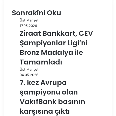
c
n
m
n
d
a
l
P
z
e
k
b
t
d
t
e
o
d
Sonrakini Oku
b
e
l
e
i
s
g
s
ı
o
d
r
r
t
A
r
t
r
Üst Manşet
o
I
e
p
a
a
17.05.2026
k
n
s
p
m
i
Ziraat Bankkart, CEV
t
l
e
Şampiyonlar Ligi’ni
p
a
Bronz Madalya ile
y
Tamamladı
l
a
Üst Manşet
ş
04.05.2026
7. kez Avrupa
şampiyonu olan
VakıfBank basının
karşısına çıktı