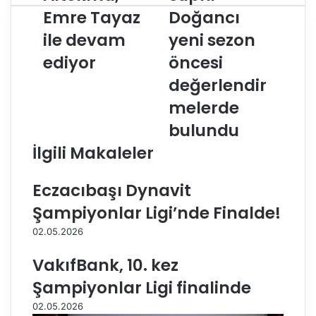
l
u
Emre Tayaz
Doğancı
t
p
ile devam
yeni sezon
e
h
k
i
ediyor
öncesi
m
D
a
o
değerlendir
,
ğ
melerde
E
a
m
n
bulundu
r
c
İlgili Makaleler
e
ı
T
y
a
e
Eczacıbaşı Dynavit
y
n
Şampiyonlar Ligi’nde Finalde!
a
i
z
s
02.05.2026
i
e
l
z
VakıfBank, 10. kez
e
o
Şampiyonlar Ligi finalinde
d
n
e
ö
02.05.2026