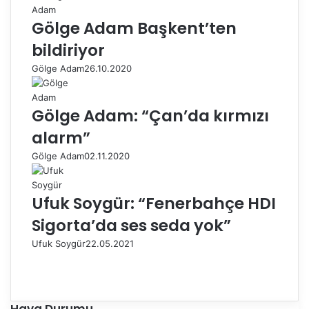
Gölge Adam Başkent’ten
bildiriyor
Gölge Adam
26.10.2020
Gölge Adam: “Çan’da kırmızı
alarm”
Gölge Adam
02.11.2020
Ufuk Soygür: “Fenerbahçe HDI
Sigorta’da ses seda yok”
Ufuk Soygür
22.05.2021
Ö
n
S
c
o
e
n
Hava Durumu