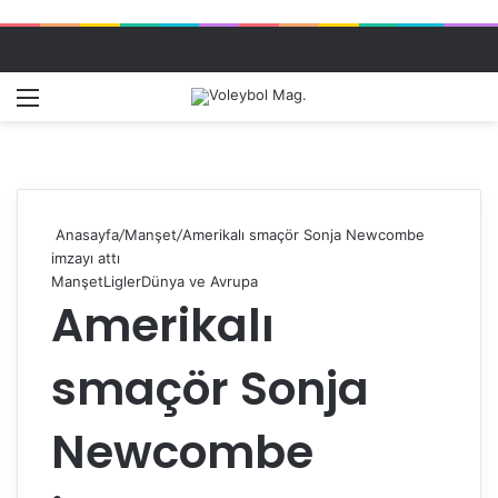
Menü
Dış gö
A
Anasayfa
/
Manşet
/
Amerikalı smaçör Sonja Newcombe
imzayı attı
Manşet
Ligler
Dünya ve Avrupa
Amerikalı
smaçör Sonja
Newcombe