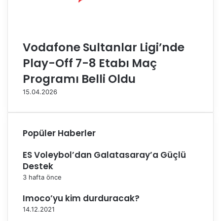
e
b
u
l
Vodafone Sultanlar Ligi’nde
u
Play-Off 7-8 Etabı Maç
n
d
Programı Belli Oldu
u
15.04.2026
Popüler Haberler
ES Voleybol’dan Galatasaray’a Güçlü
Destek
3 hafta önce
Imoco’yu kim durduracak?
14.12.2021