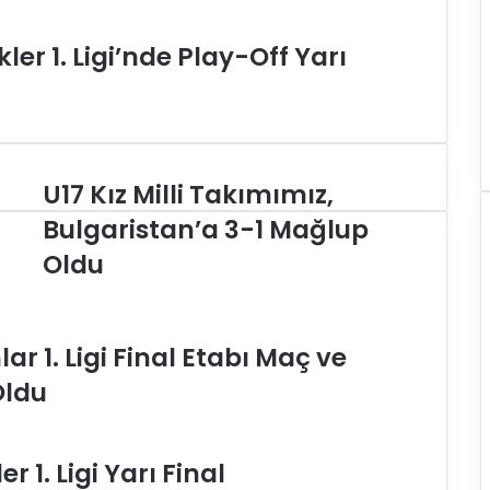
er 1. Ligi’nde Play-Off Yarı
U17 Kız Milli Takımımız,
U
1
Bulgaristan’a 3-1 Mağlup
7
Oldu
K
ı
z
M
r 1. Ligi Final Etabı Maç ve
i
l
Oldu
l
i
T
a
 1. Ligi Yarı Final
k