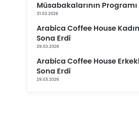
Müsabakalarının Programı B
a
k
31.03.2026
ı
m
Arabica Coffee House Kadınla
ı
Sona Erdi
m
ı
29.03.2026
z
,
Arabica Coffee House Erkekle
Y
Sona Erdi
u
n
29.03.2026
a
n
i
s
t
a
n
’
ı