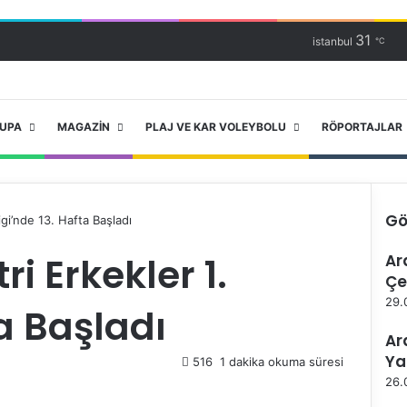
31
istanbul
℃
RUPA
MAGAZIN
PLAJ VE KAR VOLEYBOLU
RÖPORTAJLAR
Gö
igi’nde 13. Hafta Başladı
K
i Erkekler 1.
Ar
a
Çe
p
a
29.
ta Başladı
l
ı
Ar
Ya
516
1 dakika okuma süresi
26.