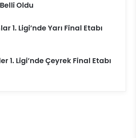
elli Oldu
ı
m
ı
m
r 1. Ligi’nde Yarı Final Etabı
ı
z
,
B
u
r 1. Ligi’nde Çeyrek Final Etabı
l
g
a
r
i
s
t
a
n
’
a
3