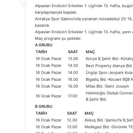
Alpaslan Endüstri Erkekler 1. Ligi’nde 13. hafta, bu
karşılaşmasıyla başladı.
Antakya Spor Salonu’nda oynanan mücadeleyi 25-14, 2
kazandı.
Alpaslan Endüstri Erkekler 1. Ligi’nde 13. hafta, yar
Maç programı şu şekilde:
A GRUBU
TARİH
SAAT
MAÇ
16 Ocak Pazar
13.00
Konya B.Şehir Bld.-Kütahy
16 Ocak Pazar
14.00
Rest Property Alanya Bld
16 Ocak Pazar
14.00
Ürgüp Spor-Jeopark Kula 
16 Ocak Pazar
16.00
Bigadiç Bld.-Kocaeli BŞB 
16 Ocak Pazar
16.00
Milas Bld.-Saint Joseph
Hekimoğlu Global Connect
16 Ocak Pazar
17.00
B.Şehir Bld.
B GRUBU
TARİH
SAAT
MAÇ
16 Ocak Pazar
12.00
Akkuş Bld.-Şanlıurfa B.Şeh
16 Ocak Pazar
13.00
Melikgazi Bld.-Dürümle TED