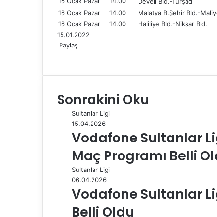
16 Ocak Pazar
14.00
Develi Bld.-Türşad
16 Ocak Pazar
14.00
Malatya B.Şehir Bld.-Maliy
16 Ocak Pazar
14.00
Haliliye Bld.-Niksar Bld.
15.01.2022
Paylaş
F
X
L
T
P
R
W
T
E
Y
a
i
u
i
e
h
e
-
a
c
n
m
n
d
a
l
P
z
e
k
b
t
d
t
e
o
d
Sonrakini Oku
b
e
l
e
i
s
g
s
ı
o
d
r
r
t
A
r
t
r
Sultanlar Ligi
o
I
e
p
a
a
15.04.2026
k
n
s
p
m
i
Vodafone Sultanlar Li
t
l
e
Maç Programı Belli O
p
a
Sultanlar Ligi
y
06.04.2026
l
Vodafone Sultanlar Li
a
Belli Oldu
ş