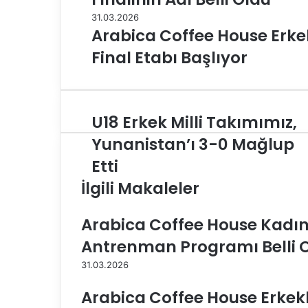
31.03.2026
Arabica Coffee House Erkekl
Final Etabı Başlıyor
U18 Erkek Milli Takımımız,
U
1
Yunanistan’ı 3-0 Mağlup
8
Etti
E
r
İlgili Makaleler
k
e
Arabica Coffee House Kadınla
k
M
Antrenman Programı Belli 
i
l
31.03.2026
l
i
Arabica Coffee House Erkekler
T