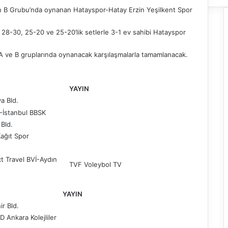
gün B Grubu’nda oynanan Hatayspor-Hatay Erzin Yeşilkent Spor
8-30, 25-20 ve 25-20’lik setlerle 3-1 ev sahibi Hatayspor
ın A ve B gruplarında oynanacak karşılaşmalarla tamamlanacak.
YAYIN
a Bld.
.-İstanbul BBSK
Bld.
Kağıt Spor
 Travel BVİ-Aydın
TVF Voleybol TV
YAYIN
ir Bld.
 Ankara Kolejliler