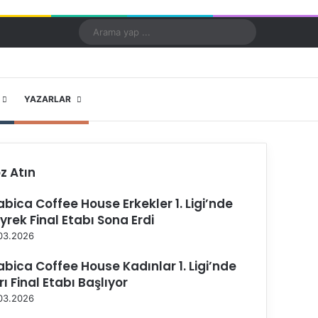
Kayıt Ol
Rastgele Makale
Kenar Bölmesi
Dış görünümü değiştir
Arama
yap
...
X
YouTube
Instagram
YAZARLAR
z Atın
abica Coffee House Erkekler 1. Ligi’nde
yrek Final Etabı Sona Erdi
03.2026
abica Coffee House Kadınlar 1. Ligi’nde
rı Final Etabı Başlıyor
03.2026