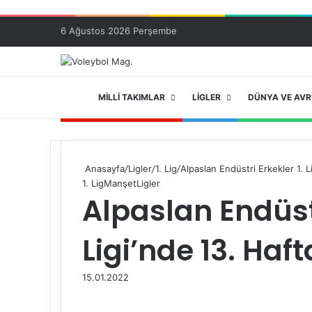
6 Ağustos 2026 Perşembe
ANA SAYFA
MILLI TAKIMLAR
LIGLER
DÜNYA VE AV
Anasayfa
/
Ligler
/
1. Lig
/
Alpaslan Endüstri Erkekler 1. L
1. Lig
Manşet
Ligler
Alpaslan Endüstr
Ligi’nde 13. Haf
15.01.2022