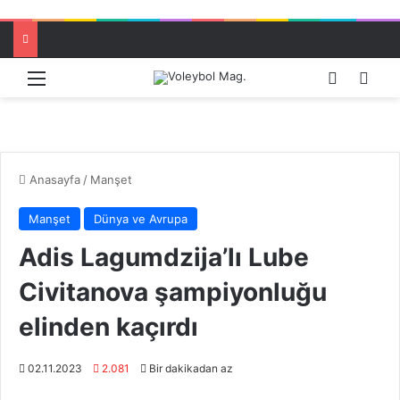
Menü
Dış görü
Aram
Anasayfa
/
Manşet
Manşet
Dünya ve Avrupa
Adis Lagumdzija’lı Lube
Civitanova şampiyonluğu
elinden kaçırdı
02.11.2023
2.081
Bir dakikadan az