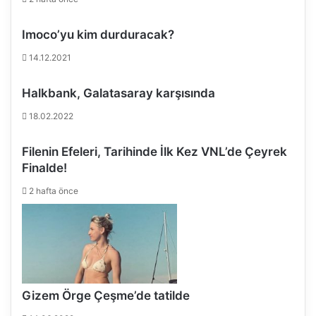
n
l
Imoco’yu kim durduracak?
e
r
14.12.2021
i
l
Halkbank, Galatasaray karşısında
i
s
18.02.2022
t
e
Filenin Efeleri, Tarihinde İlk Kez VNL’de Çeyrek
s
Finalde!
i
n
2 hafta önce
d
e
Gizem Örge Çeşme’de tatilde