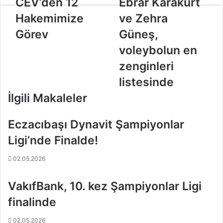
CEV’den 12
Ebrar Karakurt
E
b
Hakemimize
ve Zehra
V
r
’
a
Görev
Güneş,
d
r
voleybolun en
e
K
n
a
zenginleri
1
r
listesinde
2
a
H
k
İlgili Makaleler
a
u
k
r
Eczacıbaşı Dynavit Şampiyonlar
e
t
m
v
Ligi’nde Finalde!
i
e
m
Z
02.05.2026
i
e
z
h
VakıfBank, 10. kez Şampiyonlar Ligi
e
r
G
a
finalinde
ö
G
r
ü
02.05.2026