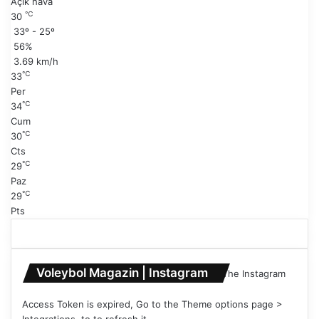
Açık hava
a
i
℃
30
y
s
33º - 25º
f
a
56%
a
y
3.69 km/h
f
℃
33
a
Per
℃
34
Cum
℃
30
Cts
℃
29
Paz
℃
29
Pts
Voleybol Magazin | Instagram
The Instagram
Access Token is expired, Go to the Theme options page >
Integrations, to to refresh it.