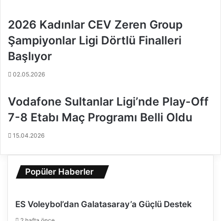
e
n
v
e
2026 Kadınlar CEV Zeren Group
ş
Şampiyonlar Ligi Dörtlü Finalleri
,
v
Başlıyor
o
l
02.05.2026
e
y
Vodafone Sultanlar Ligi’nde Play-Off
b
o
7-8 Etabı Maç Programı Belli Oldu
l
u
15.04.2026
n
e
n
Popüler Haberler
z
e
n
ES Voleybol’dan Galatasaray’a Güçlü Destek
g
i
2 hafta önce