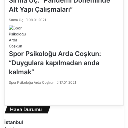
Sırma Üç: “Pandemi Döneminde
Alt Yapı Çalışmaları”
Sırma Üç
09.01.2021
Spor Psikoloğu Arda Coşkun:
“Duygulara kapılmadan anda
kalmak”
Spor Psikoloğu Arda Coşkun
17.01.2021
Ö
n
S
c
o
e
n
Hava Durumu
k
r
i
a
İstanbul
s
k