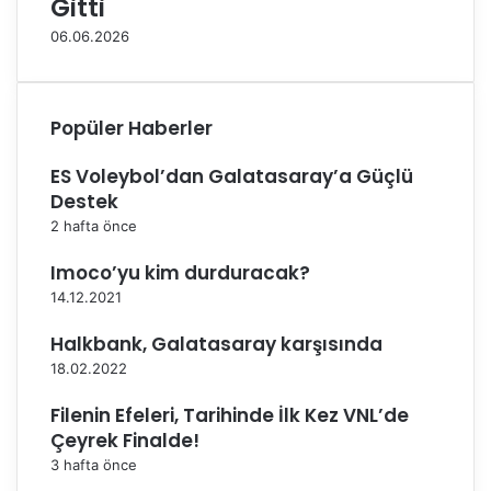
Gitti
k
t
a
r
06.06.2026
n
a
Ş
n
a
s
m
f
Popüler Haberler
p
e
i
r
ES Voleybol’dan Galatasaray’a Güçlü
y
i
Destek
o
2 hafta önce
n
a
Imoco’yu kim durduracak?
s
14.12.2021
ı
’
Halkbank, Galatasaray karşısında
n
18.02.2022
d
a
Filenin Efeleri, Tarihinde İlk Kez VNL’de
R
Çeyrek Finalde!
ü
3 hafta önce
y
a