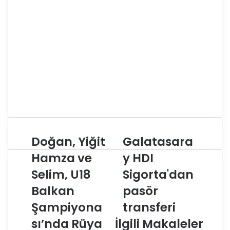
Doğan, Yiğit
Galatasara
D
G
o
a
Hamza ve
y HDI
ğ
l
Selim, U18
Sigorta'dan
a
a
n
t
Balkan
pasör
,
a
Y
Şampiyona
s
transferi
i
a
sı’nda Rüya
İlgili Makaleler
ğ
r