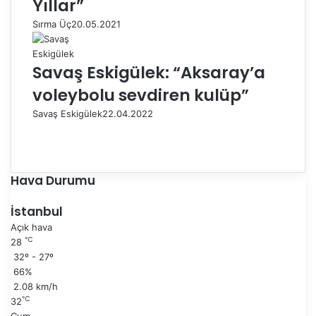
Yıllar”
Sırma Üç
20.05.2021
Savaş Eskigülek: “Aksaray’a
voleybolu sevdiren kulüp”
Savaş Eskigülek
22.04.2022
Ö
n
S
c
o
e
n
Hava Durumu
k
r
i
a
İstanbul
s
k
Açık hava
a
i
℃
28
y
s
32º - 27º
f
a
66%
a
y
2.08 km/h
f
℃
32
a