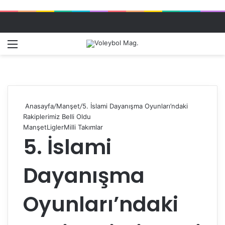
Menü
Dış gö
A
Anasayfa
/
Manşet
/
5. İslami Dayanışma Oyunları’ndaki
Rakiplerimiz Belli Oldu
Manşet
Ligler
Milli Takımlar
5. İslami
Dayanışma
Oyunları’ndaki