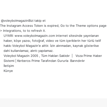
@voleybolmagazin
Bizi takip et
The Instagram Access Token is expired, Go to the Theme options page
> Integrations, to to refresh it.
UYARI: www.voleybolmagazin.com internet sitesinde yayınlanan
haber, köşe yazısı, fotoğraf, video ve tüm içeriklerin her türlü telif
hakkı Voleybol Magazin'e aittir. İzin alınmadan, kaynak gösterilse
dahi kullanılamaz, alıntı yapılamaz.
Voleybol Magazin 2005 , Tüm Hakları Saklıdır |
Voza Prime Haber
Sistemi
|
Kerberos Prime
Tarafından Gururla
Barındırılır
İletişim
Künye
X
YouTube
Instagram
Facebook
X
LinkedIn
WhatsApp
Telegram
Başa
dön
tuşu