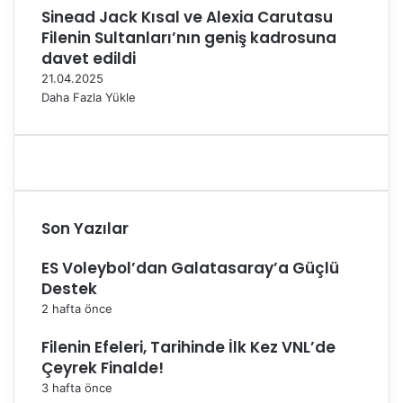
Sinead Jack Kısal ve Alexia Carutasu
T
Filenin Sultanları’nın geniş kadrosuna
a
k
davet edildi
ı
21.04.2025
m
Daha Fazla Yükle
a
S
e
ç
i
l
d
Son Yazılar
i
ES Voleybol’dan Galatasaray’a Güçlü
Destek
2 hafta önce
Filenin Efeleri, Tarihinde İlk Kez VNL’de
Çeyrek Finalde!
3 hafta önce