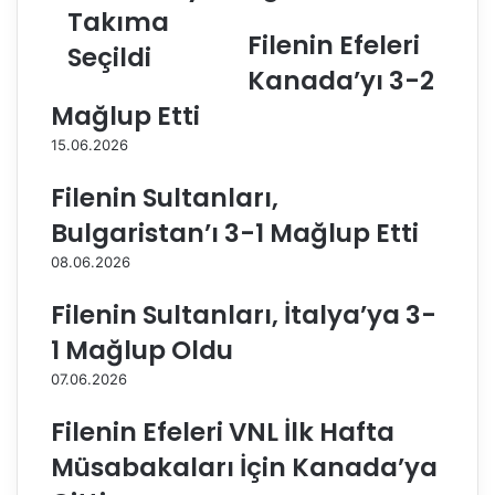
i
a
Takıma
t
y
Filenin Efeleri
Seçildi
H
H
Kanada’yı 3-2
a
D
m
I
Mağlup Etti
z
S
15.06.2026
a
i
v
g
Filenin Sultanları,
e
o
S
r
Bulgaristan’ı 3-1 Mağlup Etti
e
t
08.06.2026
l
a
i
'
Filenin Sultanları, İtalya’ya 3-
m
d
,
a
1 Mağlup Oldu
U
n
07.06.2026
1
p
8
a
Filenin Efeleri VNL İlk Hafta
B
s
a
ö
Müsabakaları İçin Kanada’ya
l
r