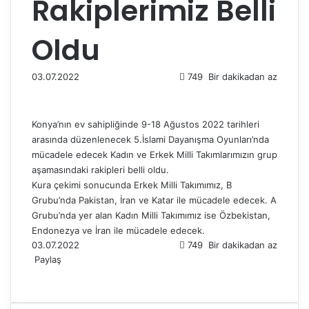
Rakiplerimiz Belli
Oldu
03.07.2022
749
Bir dakikadan az
Konya’nın ev sahipliğinde 9-18 Ağustos 2022 tarihleri
arasında düzenlenecek 5.İslami Dayanışma Oyunları’nda
mücadele edecek Kadın ve Erkek Milli Takımlarımızın grup
aşamasındaki rakipleri belli oldu.
Kura çekimi sonucunda Erkek Milli Takımımız, B
Grubu’nda Pakistan, İran ve Katar ile mücadele edecek. A
Grubu’nda yer alan Kadın Milli Takımımız ise Özbekistan,
Endonezya ve İran ile mücadele edecek.
03.07.2022
749
Bir dakikadan az
Paylaş
F
X
L
T
P
R
W
T
E
Y
a
i
u
i
e
h
e
-
a
c
n
m
n
d
a
l
P
z