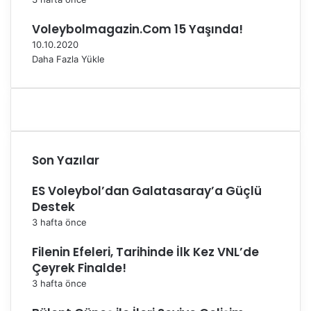
e
Voleybolmagazin.Com 15 Yaşında!
M
e
10.10.2020
d
Daha Fazla Yükle
i
c
a
n
a
Son Yazılar
ES Voleybol’dan Galatasaray’a Güçlü
Destek
3 hafta önce
Filenin Efeleri, Tarihinde İlk Kez VNL’de
Çeyrek Finalde!
3 hafta önce