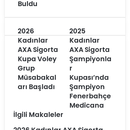
Buldu
2026
2025
2
2
0
0
Kadınlar
Kadınlar
2
2
AXA Sigorta
AXA Sigorta
6
5
K
K
Kupa Voley
Şampiyonla
a
a
d
Grup
d
r
ı
ı
Müsabakal
Kupası’nda
n
n
l
l
arı Başladı
Şampiyon
a
a
Fenerbahçe
r
r
A
A
Medicana
X
X
İlgili Makaleler
A
A
S
S
i
i