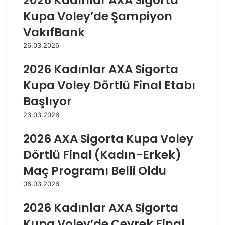
2026 Kadınlar AXA Sigorta
g
g
Kupa Voley’de Şampiyon
o
o
r
r
VakıfBank
t
t
26.03.2026
a
a
K
Ş
2026 Kadınlar AXA Sigorta
u
a
p
m
Kupa Voley Dörtlü Final Etabı
a
p
Başlıyor
V
i
o
y
23.03.2026
l
o
e
n
2026 AXA Sigorta Kupa Voley
y
l
Dörtlü Final (Kadın-Erkek)
G
a
r
r
Maç Programı Belli Oldu
u
K
06.03.2026
p
u
M
p
2026 Kadınlar AXA Sigorta
ü
a
s
s
Kupa Voley’de Çeyrek Final