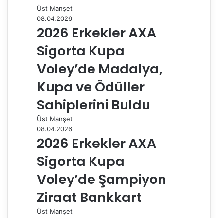
o
d
r
r
t
A
r
t
r
Üst Manşet
o
I
e
p
a
a
08.04.2026
k
n
s
p
m
i
2026 Erkekler AXA
t
l
e
Sigorta Kupa
p
a
Voley’de Madalya,
y
Kupa ve Ödüller
l
a
Sahiplerini Buldu
ş
Üst Manşet
08.04.2026
2026 Erkekler AXA
Sigorta Kupa
Voley’de Şampiyon
Ziraat Bankkart
Üst Manşet