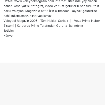
UYARI: www.voleybolmagazin.com internet sitesinde yayınlanan
haber, köşe yazısı, fotoğraf, video ve tüm içeriklerin her türlü telif
hakkı Voleybol Magazin'e aittir. İzin alınmadan, kaynak gösterilse
dahi kullanılamaz, alıntı yapılamaz.
Voleybol Magazin 2005 , Tüm Hakları Saklıdır |
Voza Prime Haber
Sistemi
|
Kerberos Prime
Tarafından Gururla
Barındırılır
İletişim
Künye
X
YouTube
Instagram
Facebook
X
LinkedIn
WhatsApp
Telegram
Başa
dön
tuşu