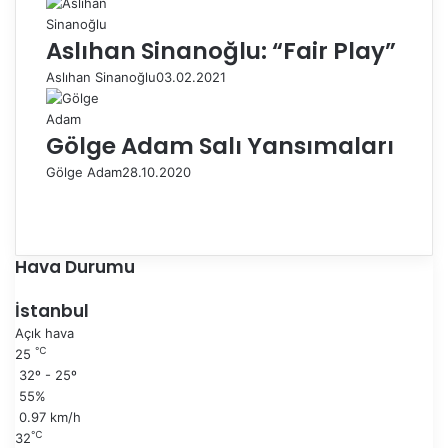
Aslıhan Sinanoğlu: “Fair Play”
Aslıhan Sinanoğlu
03.02.2021
Gölge Adam Salı Yansımaları
Gölge Adam
28.10.2020
Ö
n
S
c
o
e
n
Hava Durumu
k
r
i
a
İstanbul
s
k
Açık hava
a
i
℃
25
y
s
32º - 25º
f
a
55%
a
y
0.97 km/h
f
℃
32
a