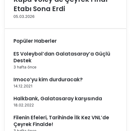
a
ı
Etabı Sona Erdi
b
’
a
n
05.03.2026
k
d
a
a
l
Ş
a
a
Popüler Haberler
r
m
ı
p
ES Voleybol’dan Galatasaray’a Güçlü
B
i
Destek
a
y
3 hafta önce
ş
o
l
n
Imoco’yu kim durduracak?
a
F
14.12.2021
d
e
ı
n
Halkbank, Galatasaray karşısında
e
18.02.2022
r
b
Filenin Efeleri, Tarihinde İlk Kez VNL’de
a
Çeyrek Finalde!
h
ç
3 hafta önce