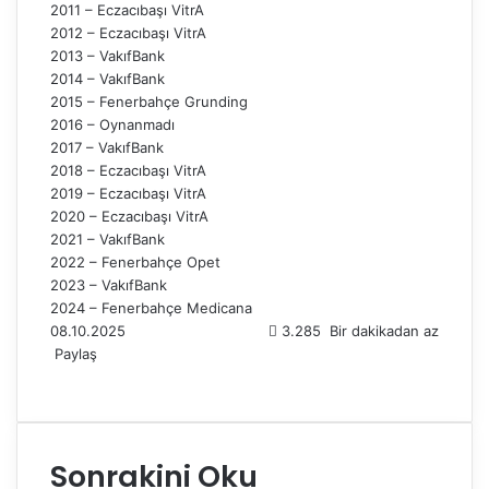
2011 – Eczacıbaşı VitrA
2012 – Eczacıbaşı VitrA
2013 – VakıfBank
2014 – VakıfBank
2015 – Fenerbahçe Grunding
2016 – Oynanmadı
2017 – VakıfBank
2018 – Eczacıbaşı VitrA
2019 – Eczacıbaşı VitrA
2020 – Eczacıbaşı VitrA
2021 – VakıfBank
2022 – Fenerbahçe Opet
2023 – VakıfBank
2024 – Fenerbahçe Medicana
08.10.2025
3.285
Bir dakikadan az
Paylaş
F
X
L
T
P
R
W
T
E
Y
a
i
u
i
e
h
e
-
a
c
n
m
n
d
a
l
P
z
e
k
b
t
d
t
e
o
d
Sonrakini Oku
b
e
l
e
i
s
g
s
ı