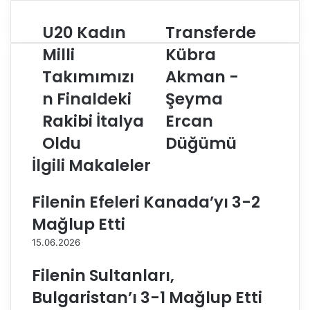
U20 Kadın
Transferde
U
T
2
r
Milli
Kübra
0
a
Takımımızı
Akman -
K
n
a
s
n Finaldeki
Şeyma
d
f
ı
Rakibi İtalya
e
Ercan
n
r
Oldu
Düğümü
M
d
i
e
İlgili Makaleler
l
K
l
ü
Filenin Efeleri Kanada’yı 3-2
i
b
T
r
Mağlup Etti
a
a
15.06.2026
k
A
ı
k
Filenin Sultanları,
m
m
ı
a
Bulgaristan’ı 3-1 Mağlup Etti
m
n