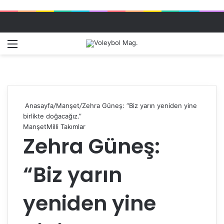
Menü
Dış gö
A
Anasayfa
/
Manşet
/
Zehra Güneş: “Biz yarın yeniden yine
birlikte doğacağız.”
Manşet
Milli Takımlar
Zehra Güneş:
“Biz yarın
yeniden yine