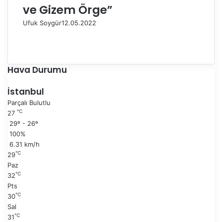
ve Gizem Örge”
Ufuk Soygür
12.05.2022
Ö
n
S
c
o
e
n
Hava Durumu
k
r
i
a
İstanbul
s
k
Parçalı Bulutlu
a
i
℃
27
y
s
29º - 26º
f
a
100%
a
y
6.31 km/h
f
℃
29
a
Paz
℃
32
Pts
℃
30
Sal
℃
31