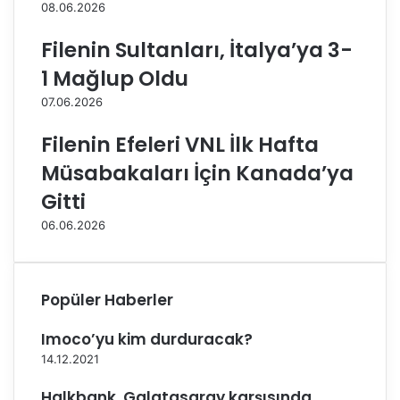
08.06.2026
ı
-
z
Ş
Filenin Sultanları, İtalya’ya 3-
ı
e
n
y
1 Mağlup Oldu
F
m
07.06.2026
i
a
n
E
Filenin Efeleri VNL İlk Hafta
a
r
l
c
Müsabakaları İçin Kanada’ya
d
a
Gitti
e
n
k
D
06.06.2026
i
ü
R
ğ
a
ü
k
m
Popüler Haberler
i
ü
b
Imoco’yu kim durduracak?
i
14.12.2021
İ
t
Halkbank, Galatasaray karşısında