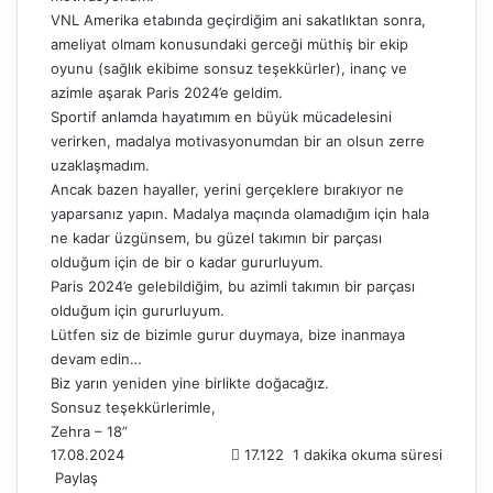
VNL Amerika etabında geçirdiğim ani sakatlıktan sonra,
ameliyat olmam konusundaki gerceği müthiş bir ekip
oyunu (sağlık ekibime sonsuz teşekkürler), inanç ve
azimle aşarak Paris 2024’e geldim.
Sportif anlamda hayatımım en büyük mücadelesini
verirken, madalya motivasyonumdan bir an olsun zerre
uzaklaşmadım.
Ancak bazen hayaller, yerini gerçeklere bırakıyor ne
yaparsanız yapın. Madalya maçında olamadığım için hala
ne kadar üzgünsem, bu güzel takımın bir parçası
olduğum için de bir o kadar gururluyum.
Paris 2024’e gelebildiğim, bu azimli takımın bir parçası
olduğum için gururluyum.
Lütfen siz de bizimle gurur duymaya, bize inanmaya
devam edin…
Biz yarın yeniden yine birlikte doğacağız.
Sonsuz teşekkürlerimle,
Zehra – 18”
17.08.2024
17.122
1 dakika okuma süresi
Paylaş