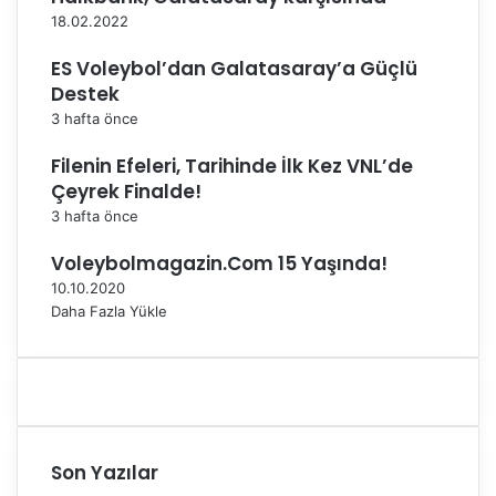
a
18.02.2022
l
y
ES Voleybol’dan Galatasaray’a Güçlü
a
Destek
O
3 hafta önce
l
d
Filenin Efeleri, Tarihinde İlk Kez VNL’de
u
Çeyrek Finalde!
3 hafta önce
Voleybolmagazin.Com 15 Yaşında!
10.10.2020
Daha Fazla Yükle
Son Yazılar