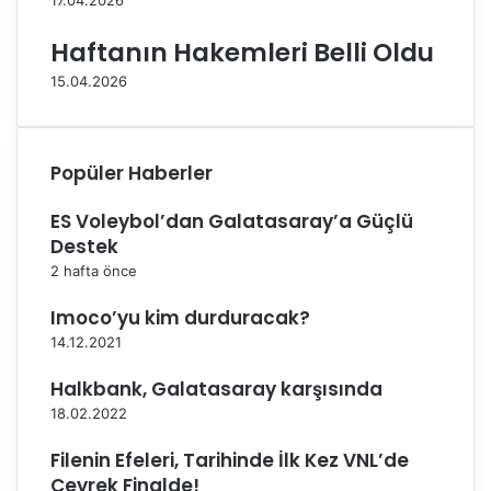
17.04.2026
i
Haftanın Hakemleri Belli Oldu
15.04.2026
Popüler Haberler
ES Voleybol’dan Galatasaray’a Güçlü
Destek
2 hafta önce
Imoco’yu kim durduracak?
14.12.2021
Halkbank, Galatasaray karşısında
18.02.2022
Filenin Efeleri, Tarihinde İlk Kez VNL’de
Çeyrek Finalde!