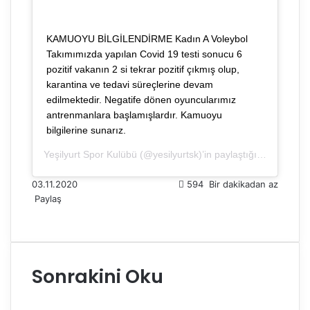
KAMUOYU BİLGİLENDİRME Kadın A Voleybol
Takımımızda yapılan Covid 19 testi sonucu 6
pozitif vakanın 2 si tekrar pozitif çıkmış olup,
karantina ve tedavi süreçlerine devam
edilmektedir. Negatife dönen oyuncularımız
antrenmanlara başlamışlardır. Kamuoyu
bilgilerine sunarız.
Yeşilyurt Spor Kulübü
(@yesilyurtsk)’in paylaştığı bir gönderi (
03.11.2020
594
Bir dakikadan az
Paylaş
F
X
L
T
P
R
W
T
E
Y
a
i
u
i
e
h
e
-
a
c
n
m
n
d
a
l
P
z
e
k
b
t
d
t
e
o
d
Sonrakini Oku
b
e
l
e
i
s
g
s
ı
o
d
r
r
t
A
r
t
r
o
I
e
p
a
a