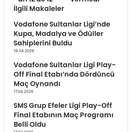
r
c
İlgili Makaleler
V
ı
a
b
Vodafone Sultanlar Ligi’nde
k
a
ı
ş
Kupa, Madalya ve Ödüller
f
ı
B
V
Sahiplerini Buldu
a
i
19.04.2026
n
t
k
r
Vodafone Sultanlar Ligi Play-
'
A
t
,
Off Final Etabı’nda Dördüncü
a
s
Maç Oynandı
n
e
1
t
17.04.2026
2
v
'
e
SMS Grup Efeler Ligi Play-Off
d
r
Final Etabının Maç Programı
e
m
1
e
Belli Oldu
2
d