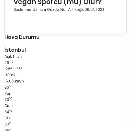
Vegan Sporcu (mu) Olur?
Beslenme Uzmanı Gözde Nur Artıkoğlu
06.01.2021
Ö
n
S
c
o
e
n
Hava Durumu
k
r
i
a
İstanbul
s
k
Açık hava
a
i
℃
26
y
s
26º - 25º
f
a
100%
a
y
5.03 km/h
f
℃
26
a
Per
℃
33
Cum
℃
34
Cts
℃
30
Paz