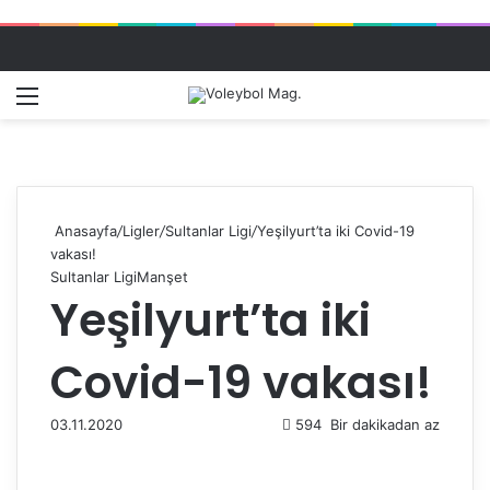
Menü
Dış gö
A
Anasayfa
/
Ligler
/
Sultanlar Ligi
/
Yeşilyurt’ta iki Covid-19
vakası!
Sultanlar Ligi
Manşet
Yeşilyurt’ta iki
Covid-19 vakası!
03.11.2020
594
Bir dakikadan az