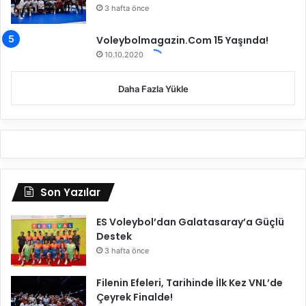
3 hafta önce
i
Voleybolmagazin.Com 15 Yaşında!
10.10.2020
Daha Fazla Yükle
Son Yazılar
ES Voleybol’dan Galatasaray’a Güçlü
Destek
3 hafta önce
Filenin Efeleri, Tarihinde İlk Kez VNL’de
Çeyrek Finalde!