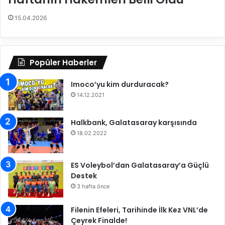
o
ı
l
l
15.04.2026
e
d
y
ı
b
o
Popüler Haberler
l
Ş
Imoco’yu kim durduracak?
e
n
14.12.2021
l
i
Halkbank, Galatasaray karşısında
ğ
18.02.2022
i
d
ü
ES Voleybol’dan Galatasaray’a Güçlü
z
Destek
e
3 hafta önce
n
l
Filenin Efeleri, Tarihinde İlk Kez VNL’de
e
Çeyrek Finalde!
d