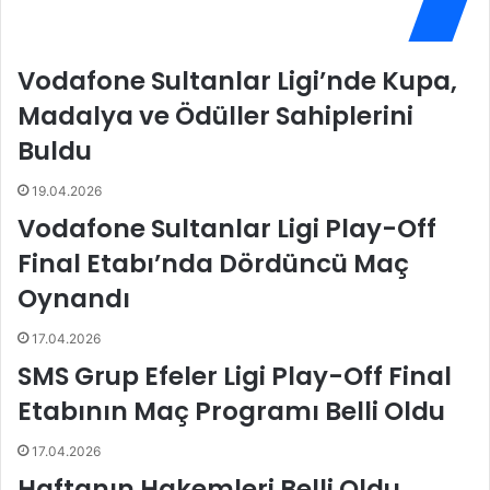
S
n
p
K
o
a
Vodafone Sultanlar Ligi’nde Kupa,
r
r
O
a
Madalya ve Ödüller Sahiplerini
k
s
Buldu
u
u
l
'
19.04.2026
u
n
,
u
Vodafone Sultanlar Ligi Play-Off
M
n
Final Etabı’nda Dördüncü Maç
i
y
n
o
Oynandı
i
l
T
l
17.04.2026
i
a
SMS Grup Efeler Ligi Play-Off Final
g
r
e
ı
Etabının Maç Programı Belli Oldu
r
a
s
y
17.04.2026
V
r
Haftanın Hakemleri Belli Oldu