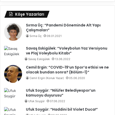
Köşe Yazarları
Sırma Üç: “Pandemi Döneminde Alt Yapı
Çalışmaları”
Sırma Üç
09.01.2021
Savaş Eskigülek: “Voleybolun Yaz Versiyonu
ve Plaj Voleybolu Kitabı”
Savaş Eskigülek
13.06.2022
Cemil Ergin: “COVID-19’un Spor’a etkisi ve ne
olacak bundan sonra? (Bölüm-1)”
Cemil Ergin (Konuk Yazar)
05.06.2020
Ufuk Soygür: “Nilüfer Belediyespor’un
kamuoyu duyurusu”
Ufuk Soygür
07.06.2022
Ufuk Soygür: “Haddini bil Violet Duca!”