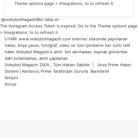
Theme options page > Integrations, to to refresh it.
@voleybolmagazin
Bizi takip et
The Instagram Access Token is expired, Go to the Theme options page
> Integrations, to to refresh it.
UYARI: www.voleybolmagazin.com internet sitesinde yayınlanan
haber, köşe yazısı, fotoğraf, video ve tüm içeriklerin her türlü telif
hakkı Voleybol Magazin'e aittir. İzin alınmadan, kaynak gösterilse
dahi kullanılamaz, alıntı yapılamaz.
Voleybol Magazin 2005 , Tüm Hakları Saklıdır |
Voza Prime Haber
Sistemi
|
Kerberos Prime
Tarafından Gururla
Barındırılır
İletişim
Künye
X
YouTube
Instagram
Facebook
X
LinkedIn
WhatsApp
Telegram
Başa
dön
tuşu