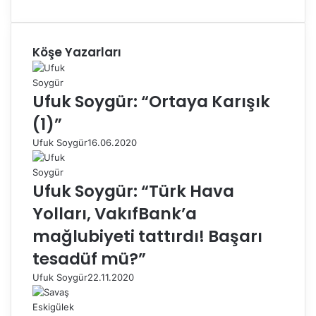
Köşe Yazarları
Ufuk Soygür: “Ortaya Karışık
(1)”
Ufuk Soygür
16.06.2020
Ufuk Soygür: “Türk Hava
Yolları, VakıfBank’a
mağlubiyeti tattırdı! Başarı
tesadüf mü?”
Ufuk Soygür
22.11.2020