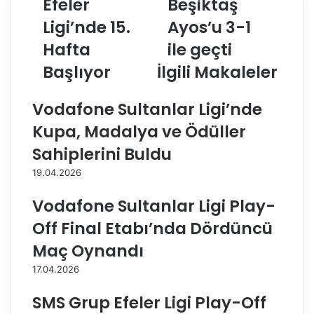
Efeler
Beşiktaş
A
k
Ligi’nde 15.
Ayos’u 3-1
S
ı
i
f
Hafta
ile geçti
g
B
o
Başlıyor
İlgili Makaleler
a
r
n
t
k
Vodafone Sultanlar Ligi’nde
a
,
E
B
Kupa, Madalya ve Ödüller
f
e
Sahiplerini Buldu
e
ş
l
i
19.04.2026
e
k
r
t
Vodafone Sultanlar Ligi Play-
L
a
Off Final Etabı’nda Dördüncü
i
ş
g
A
Maç Oynandı
i
y
17.04.2026
’
o
n
s
SMS Grup Efeler Ligi Play-Off
d
’