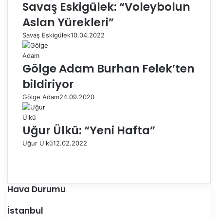
Savaş Eskigülek: “Voleybolun
Aslan Yürekleri”
Savaş Eskigülek
10.04.2022
Gölge Adam Burhan Felek’ten
bildiriyor
Gölge Adam
24.09.2020
Uğur Ülkü: “Yeni Hafta”
Uğur Ülkü
12.02.2022
Ö
n
S
c
o
e
n
Hava Durumu
k
r
i
a
İstanbul
s
k