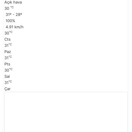
Açık hava
a
i
℃
30
y
s
31º - 28º
f
a
100%
a
y
4.91 km/h
f
℃
30
a
Cts
℃
31
Paz
℃
31
Pts
℃
30
Sal
℃
31
Çar