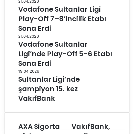
21.04.2026
Vodafone Sultanlar Ligi
Play-Off 7–8’incilik Etabı
Sona Erdi
21.04.2026
Vodafone Sultanlar
Ligi’nde Play-Off 5-6 Etabı
Sona Erdi
19.04.2026
Sultanlar Ligi’nde
şampiyon 15. kez
VakıfBank
AXA Sigorta
VakıfBank,
A
V
X
a