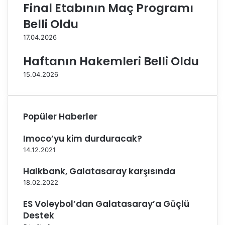
e
u
Final Etabının Maç Programı
1
3
Belli Oldu
5
-
.
1
17.04.2026
H
i
a
l
Haftanın Hakemleri Belli Oldu
f
e
15.04.2026
t
g
a
e
B
ç
a
t
Popüler Haberler
ş
i
l
Imoco’yu kim durduracak?
ı
14.12.2021
y
o
Halkbank, Galatasaray karşısında
r
18.02.2022
ES Voleybol’dan Galatasaray’a Güçlü
Destek