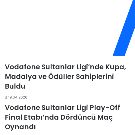
e
i
l
a
e
c
d
e
i
n
y
z
e
a
s
'
i
y
S
ı
Vodafone Sultanlar Ligi’nde Kupa,
i
k
g
o
Madalya ve Ödüller Sahiplerini
o
n
Buldu
r
u
t
k
19.04.2026
a
e
S
d
Vodafone Sultanlar Ligi Play-Off
h
i
Final Etabı’nda Dördüncü Maç
o
y
p
o
Oynandı
e
r