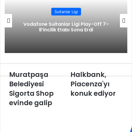
k
n
s
p
m
i
t
l
Sultanlar Ligi
e
Vodafone Sultanlar Ligi Play-Off 7–
p
8’incilik Etabı Sona Erdi
a
y
l
a
ş
Muratpaşa
Halkbank,
M
H
u
a
Belediyesi
Piacenza'yı
r
l
Sigorta Shop
konuk ediyor
a
k
t
b
evinde galip
p
a
a
n
ş
k
a
,
B
P