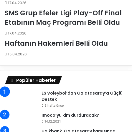
v
17.04.2026
i
SMS Grup Efeler Ligi Play-Off Final
n
d
Etabının Maç Programı Belli Oldu
e
g
17.04.2026
a
Haftanın Hakemleri Belli Oldu
l
i
15.04.2026
p
Popüler Haberler
ES Voleybol’dan Galatasaray’a Güçlü
Destek
3 hafta önce
Imoco’yu kim durduracak?
14.12.2021
Halkbank, Galatasaray karşısında