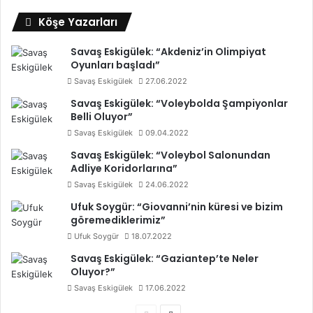
Köşe Yazarları
Savaş Eskigülek: “Akdeniz’in Olimpiyat
Oyunları başladı”
Savaş Eskigülek
27.06.2022
Savaş Eskigülek: “Voleybolda Şampiyonlar
Belli Oluyor”
Savaş Eskigülek
09.04.2022
Savaş Eskigülek: “Voleybol Salonundan
Adliye Koridorlarına”
Savaş Eskigülek
24.06.2022
Ufuk Soygür: “Giovanni’nin küresi ve bizim
göremediklerimiz”
Ufuk Soygür
18.07.2022
Savaş Eskigülek: “Gaziantep’te Neler
Oluyor?”
Savaş Eskigülek
17.06.2022