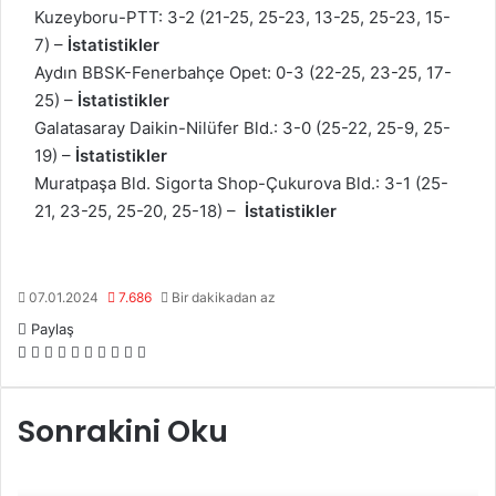
Kuzeyboru-PTT: 3-2 (21-25, 25-23, 13-25, 25-23, 15-
7) –
İstatistikler
Aydın BBSK-Fenerbahçe Opet: 0-3 (22-25, 23-25, 17-
25) –
İstatistikler
Galatasaray Daikin-Nilüfer Bld.: 3-0 (25-22, 25-9, 25-
19) –
İstatistikler
Muratpaşa Bld. Sigorta Shop-Çukurova Bld.: 3-1 (25-
21, 23-25, 25-20, 25-18) –
İstatistikler
07.01.2024
7.686
Bir dakikadan az
Paylaş
F
X
L
T
P
R
W
T
E
Y
a
i
u
i
e
h
e
-
a
c
n
m
n
d
a
l
P
z
Sonrakini Oku
e
k
b
t
d
t
e
o
d
b
e
l
e
i
s
g
s
ı
o
d
r
r
t
A
r
t
r
o
I
e
p
a
a