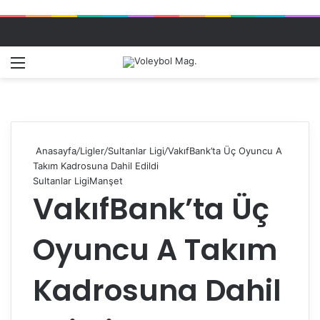
Menü
Dış gö
A
Anasayfa
/
Ligler
/
Sultanlar Ligi
/
VakıfBank’ta Üç Oyuncu A
Takım Kadrosuna Dahil Edildi
Sultanlar Ligi
Manşet
VakıfBank’ta Üç
Oyuncu A Takım
Kadrosuna Dahil