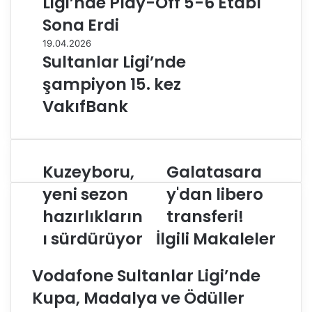
Ligi’nde Play-Off 5-6 Etabı
Sona Erdi
19.04.2026
Sultanlar Ligi’nde
şampiyon 15. kez
VakıfBank
Kuzeyboru,
Galatasara
K
G
u
a
yeni sezon
y'dan libero
z
l
hazırlıkların
transferi!
e
a
y
t
ı sürdürüyor
İlgili Makaleler
b
a
o
s
Vodafone Sultanlar Ligi’nde
r
a
u
r
Kupa, Madalya ve Ödüller
,
a