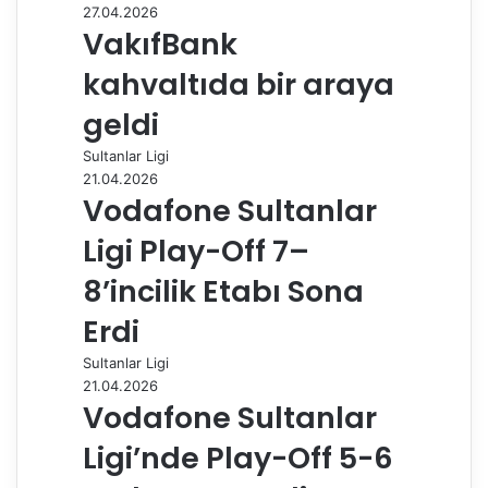
27.04.2026
k
n
s
p
m
i
VakıfBank
t
l
e
kahvaltıda bir araya
p
a
geldi
y
Sultanlar Ligi
l
21.04.2026
a
Vodafone Sultanlar
ş
Ligi Play-Off 7–
8’incilik Etabı Sona
Erdi
Sultanlar Ligi
21.04.2026
Vodafone Sultanlar
Ligi’nde Play-Off 5-6