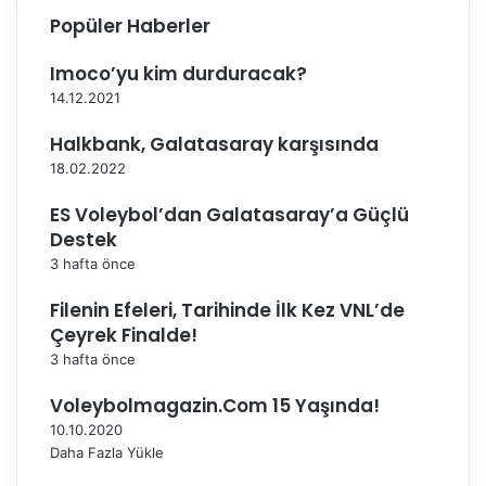
ı
Popüler Haberler
s
ü
Imoco’yu kim durduracak?
r
14.12.2021
d
ü
Halkbank, Galatasaray karşısında
r
18.02.2022
ü
y
ES Voleybol’dan Galatasaray’a Güçlü
o
Destek
r
3 hafta önce
Filenin Efeleri, Tarihinde İlk Kez VNL’de
Çeyrek Finalde!
3 hafta önce
Voleybolmagazin.Com 15 Yaşında!
10.10.2020
Daha Fazla Yükle