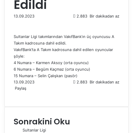
Edildi
13.09.2023
2.883
Bir dakikadan az
Sultanlar Ligi takımlarından VakıfBank’ın üç oyuncusu A
Takım kadrosuna dahil edildi.
VakıfBank’ta A Takım kadrosuna dahil edilen oyuncular
şöyle:
4 Numara – Karmen Aksoy (orta oyuncu)
6 Numara – Begüm Kaçmaz (orta oyuncu)
15 Numara – Selin Çalışkan (pasör)
13.09.2023
2.883
Bir dakikadan az
Paylaş
F
X
L
T
P
R
W
T
E
Y
a
i
u
i
e
h
e
-
a
c
n
m
n
d
a
l
P
z
e
k
b
t
d
t
e
o
d
Sonrakini Oku
b
e
l
e
i
s
g
s
ı
o
d
r
r
t
A
r
t
r
Sultanlar Ligi
o
I
e
p
a
a