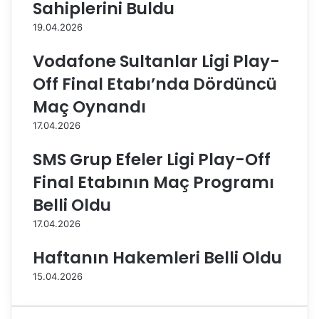
y
y
Sahiplerini Buldu
e
'
19.04.2026
n
d
i
a
Vodafone Sultanlar Ligi Play-
s
n
e
l
Off Final Etabı’nda Dördüncü
z
i
Maç Oynandı
o
b
n
e
17.04.2026
h
r
a
o
SMS Grup Efeler Ligi Play-Off
z
t
Final Etabının Maç Programı
ı
r
r
a
Belli Oldu
l
n
17.04.2026
ı
s
k
f
Haftanın Hakemleri Belli Oldu
l
e
a
r
15.04.2026
r
i
ı
!
n