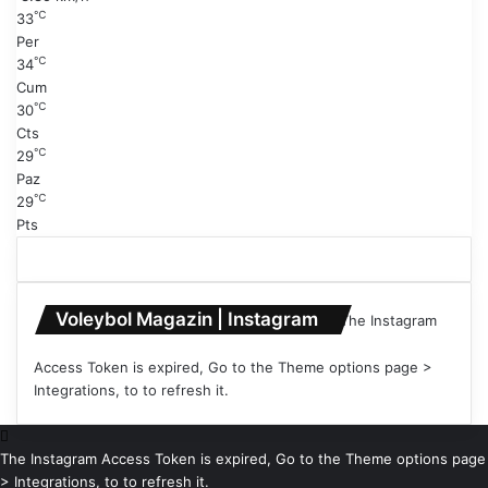
f
℃
33
a
Per
℃
34
Cum
℃
30
Cts
℃
29
Paz
℃
29
Pts
Voleybol Magazin | Instagram
The Instagram
Access Token is expired, Go to the Theme options page >
Integrations, to to refresh it.
The Instagram Access Token is expired, Go to the Theme options page
> Integrations, to to refresh it.