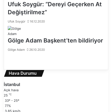
Ufuk Soygür: “Dereyi Geçerken At
Değiştirilmez”
Ufuk Soygür
16.12.2020
Gölge Adam Başkent’ten bildiriyor
Gölge Adam
26.10.2020
Ö
n
S
c
o
e
n
Hava Durumu
k
r
i
a
İstanbul
s
k
Açık hava
a
i
℃
25
y
s
33º - 25º
f
a
77%
a
y
3.85 km/h