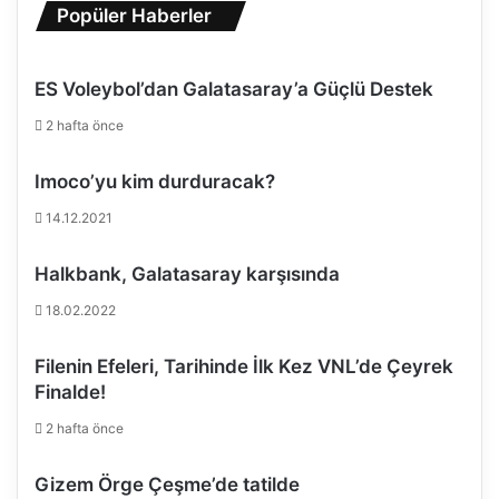
Popüler Haberler
.
ES Voleybol’dan Galatasaray’a Güçlü Destek
2 hafta önce
Imoco’yu kim durduracak?
14.12.2021
Halkbank, Galatasaray karşısında
18.02.2022
Filenin Efeleri, Tarihinde İlk Kez VNL’de Çeyrek
Finalde!
2 hafta önce
Gizem Örge Çeşme’de tatilde