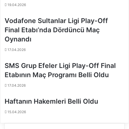
o
p
19.04.2026
y
a
b
s
Vodafone Sultanlar Ligi Play-Off
u
ö
s
r
Final Etabı’nda Dördüncü Maç
ö
ç
z
a
Oynandı
l
p
e
r
17.04.2026
r
a
l
z
SMS Grup Efeler Ligi Play-Off Final
e
ı
Etabının Maç Programı Belli Oldu
v
t
e
r
17.04.2026
d
a
a
n
e
s
Haftanın Hakemleri Belli Oldu
t
f
t
e
15.04.2026
i
r
.
i
.
!