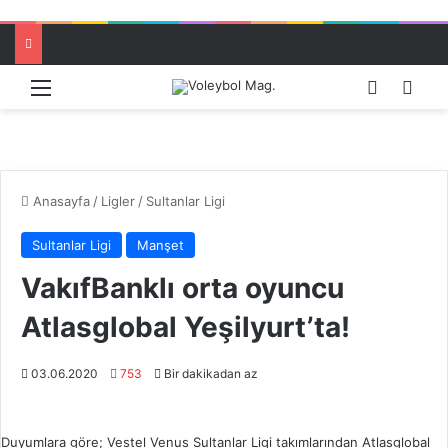
Menü
Dış görü
Aram
Anasayfa
/
Ligler
/
Sultanlar Ligi
Sultanlar Ligi
Manşet
VakıfBanklı orta oyuncu
Atlasglobal Yeşilyurt’ta!
03.06.2020
753
Bir dakikadan az
Duyumlara göre; Vestel Venus Sultanlar Ligi takımlarından Atlasglobal