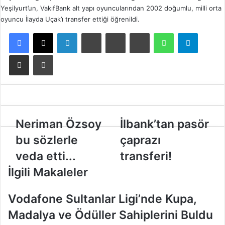
Yeşilyurt’un, VakıfBank alt yapı oyuncularından 2002 doğumlu, milli orta
oyuncu İlayda Uçak’ı transfer ettiği öğrenildi.
Facebook
X
LinkedIn
Tumblr
Pinterest
Reddit
WhatsApp
Telegram
E-Posta ile paylaş
Yazdır
N
Neriman Özsoy
İ
İlbank’tan pasör
e
l
bu sözlerle
çaprazı
r
b
i
a
veda etti...
transferi!
m
n
İlgili Makaleler
a
k
n
’
Ö
t
Vodafone Sultanlar Ligi’nde Kupa,
z
a
Madalya ve Ödüller Sahiplerini Buldu
s
n