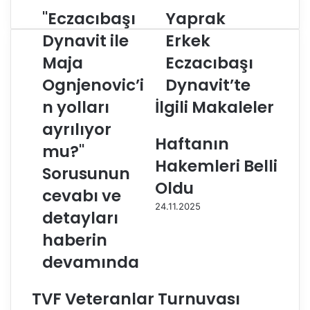
"Eczacıbaşı
Yaprak
"
Y
E
a
Dynavit ile
Erkek
c
p
Maja
Eczacıbaşı
z
r
a
a
Ognjenovic’i
Dynavit’te
c
k
ı
n yolları
İlgili Makaleler
E
b
r
ayrılıyor
a
k
Haftanın
ş
e
mu?"
ı
k
Hakemleri Belli
Sorusunun
D
E
Oldu
y
c
cevabı ve
n
z
24.11.2025
detayları
a
a
v
c
haberin
i
ı
devamında
t
b
i
a
l
ş
TVF Veteranlar Turnuvası
e
ı