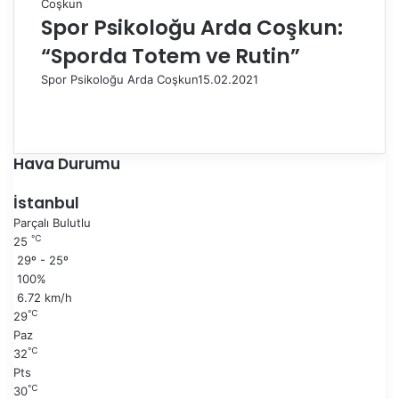
Spor Psikoloğu Arda Coşkun:
“Sporda Totem ve Rutin”
Spor Psikoloğu Arda Coşkun
15.02.2021
Ö
n
S
c
o
e
n
Hava Durumu
k
r
i
a
İstanbul
s
k
Parçalı Bulutlu
a
i
℃
25
y
s
29º - 25º
f
a
100%
a
y
6.72 km/h
f
℃
29
a
Paz
℃
32
Pts
℃
30