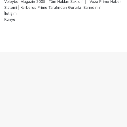
Voleybol Magazin 2005 , Tüm Hakları Saklıdır |
Voza Prime Haber
Sistemi
|
Kerberos Prime
Tarafından Gururla
Barındırılır
İletişim
Künye
X
YouTube
Instagram
Facebook
X
LinkedIn
WhatsApp
Telegram
Başa
dön
tuşu