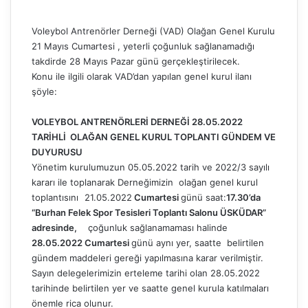
Voleybol Antrenörler Derneği (VAD) Olağan Genel Kurulu
21 Mayıs Cumartesi , yeterli çoğunluk sağlanamadığı
takdirde 28 Mayıs Pazar günü gerçekleştirilecek.
Konu ile ilgili olarak VAD’dan yapılan genel kurul ilanı
şöyle:
VOLEYBOL ANTRENÖRLERİ DERNEĞİ 28.05.2022
TARİHLİ OLAĞAN GENEL KURUL TOPLANTI GÜNDEM VE
DUYURUSU
Yönetim kurulumuzun 05.05.2022 tarih ve 2022/3 sayılı
kararı ile toplanarak Derneğimizin olağan genel kurul
toplantısını
21.05.2022
Cumartesi
günü saat:
17.30’da
“Burhan Felek Spor Tesisleri Toplantı Salonu ÜSKÜDAR”
adresinde,
çoğunluk sağlanamaması halinde
28.05.2022
Cumartesi
günü aynı yer, saatte belirtilen
gündem maddeleri gereği yapılmasına karar verilmiştir.
Sayın delegelerimizin erteleme tarihi olan 28.05.2022
tarihinde belirtilen yer ve saatte genel kurula katılmaları
önemle rica olunur.