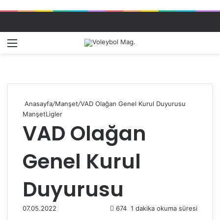
Menü
Dış gö
A
Anasayfa
/
Manşet
/
VAD Olağan Genel Kurul Duyurusu
Manşet
Ligler
VAD Olağan
Genel Kurul
Duyurusu
07.05.2022
674
1 dakika okuma süresi