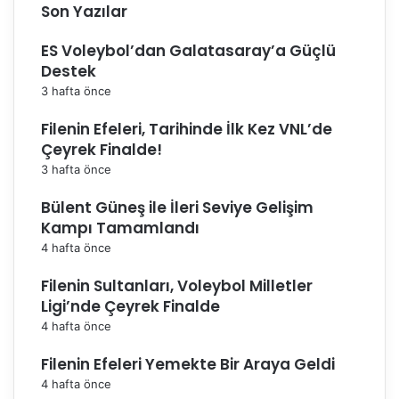
u
Son Yazılar
n
u
ES Voleybol’dan Galatasaray’a Güçlü
n
Destek
c
3 hafta önce
e
v
Filenin Efeleri, Tarihinde İlk Kez VNL’de
a
Çeyrek Finalde!
b
ı
3 hafta önce
v
Bülent Güneş ile İleri Seviye Gelişim
e
Kampı Tamamlandı
d
e
4 hafta önce
t
a
Filenin Sultanları, Voleybol Milletler
y
Ligi’nde Çeyrek Finalde
l
4 hafta önce
a
r
Filenin Efeleri Yemekte Bir Araya Geldi
ı
4 hafta önce
h