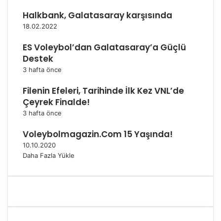
a
Halkbank, Galatasaray karşısında
r
ı
18.02.2022
a
y
ES Voleybol’dan Galatasaray’a Güçlü
r
Destek
ı
3 hafta önce
l
ı
Filenin Efeleri, Tarihinde İlk Kez VNL’de
y
Çeyrek Finalde!
o
3 hafta önce
r
m
Voleybolmagazin.Com 15 Yaşında!
u
10.10.2020
?
Daha Fazla Yükle
"
S
o
r
u
s