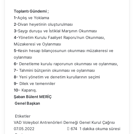
Toplantı Gündemi ;
1-
Açılış ve Yoklama
2-
Divan heyetinin oluşturulması
3-
Saygı duruşu ve İstiklal Marşının Okunması
4-
Yönetim Kurulu Faaliyet Raporu’nun Okunması,
Müzakeresi ve Oylanması
5-
Kesin hesap bilançosunun okunması müzakeresi ve
oylanması
6-
Denetleme kurulu raporunun okunması ve oylanması,
7-
Tahmini bütçenin okunması ve oylanması
8-
Yeni yönetim ve denetim kurullarının seçimi
9
– Dilek ve temenniler
10
– Kapanış.
Şaban Bülent MERİÇ
Genel Başkan
Etiketler
VAD
Voleybol Antrenörleri Derneği
Genel Kurul Çağrısı
07.05.2022
674
1 dakika okuma süresi