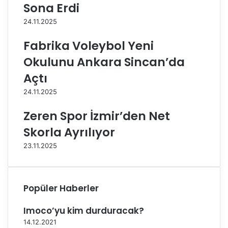
Sona Erdi
M
D
a
y
24.11.2025
j
n
a
a
Fabrika Voleybol Yeni
O
v
Okulunu Ankara Sincan’da
g
i
n
t
Açtı
j
’
24.11.2025
e
t
n
e
Zeren Spor İzmir’den Net
o
v
Skorla Ayrılıyor
i
23.11.2025
c
’
i
n
Popüler Haberler
y
o
Imoco’yu kim durduracak?
l
l
14.12.2021