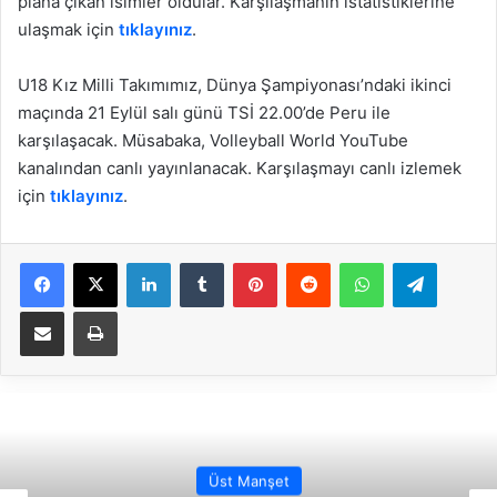
plana çıkan isimler oldular. Karşılaşmanın istatistiklerine
ulaşmak için
tıklayınız
.
U18 Kız Milli Takımımız, Dünya Şampiyonası’ndaki ikinci
maçında 21 Eylül salı günü TSİ 22.00’de Peru ile
karşılaşacak. Müsabaka, Volleyball World YouTube
kanalından canlı yayınlanacak. Karşılaşmayı canlı izlemek
için
tıklayınız
.
Facebook
X
LinkedIn
Tumblr
Pinterest
Reddit
WhatsApp
Telegram
E-Posta ile paylaş
Yazdır
Üst Manşet