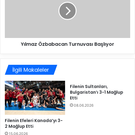
e
m
m
a
l
z
i
Ö
K
z
a
b
Yılmaz Özbabacan Turnuvası Başlıyor
m
a
u
b
o
a
y
c
İlgili Makaleler
u
a
D
n
u
T
Filenin Sultanları,
y
u
Bulgaristan’ı 3-1 Mağlup
u
r
Etti
r
n
08.06.2026
u
u
s
v
u
a
Filenin Efeleri Kanada’yı 3-
2 Mağlup Etti
s
ı
15.06.2026