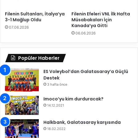
B
a
Filenin Sultanları, İtalya’ya
Filenin Efeleri VNL İlk Hafta
ş
3-1 Mağlup Oldu
Müsabakaları İçin
l
Kanada’ya Gitti
07.06.2026
ı
06.06.2026
y
o
r
Popüler Haberler
ES Voleybol’dan Galatasaray’a Güçlü
Destek
3 hafta önce
Imoco’yu kim durduracak?
14.12.2021
Halkbank, Galatasaray karşısında
18.02.2022