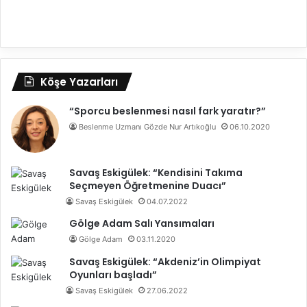
Köşe Yazarları
“Sporcu beslenmesi nasıl fark yaratır?”
Beslenme Uzmanı Gözde Nur Artıkoğlu
06.10.2020
Savaş Eskigülek: “Kendisini Takıma
Seçmeyen Öğretmenine Duacı”
Savaş Eskigülek
04.07.2022
Gölge Adam Salı Yansımaları
Gölge Adam
03.11.2020
Savaş Eskigülek: “Akdeniz’in Olimpiyat
Oyunları başladı”
Savaş Eskigülek
27.06.2022