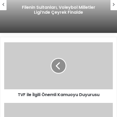
Filenin Sultanları, Voleybol Milletler
Ligi’nde Çeyrek Finalde
T
V
F
i
l
e
İ
l
g
TVF ile İlgili Önemli Kamuoyu Duyurusu
i
l
i
Y
Ö
ı
n
l