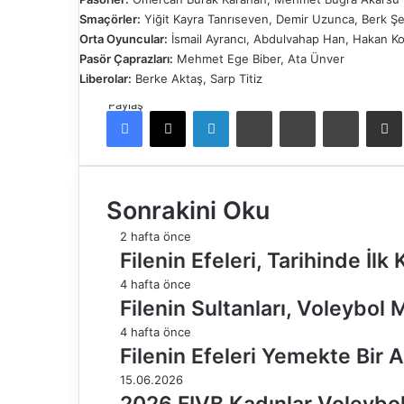
Smaçörler:
Yiğit Kayra Tanrıseven, Demir Uzunca, Berk Ş
Orta Oyuncular:
İsmail Ayrancı, Abdulvahap Han, Hakan Koç
Pasör Çaprazları:
Mehmet Ege Biber, Ata Ünver
Liberolar:
Berke Aktaş, Sarp Titiz
Paylaş
Facebook
X
LinkedIn
Tumblr
Pinterest
Reddit
E-Pos
Sonrakini Oku
2 hafta önce
Filenin Efeleri, Tarihinde İl
4 hafta önce
Filenin Sultanları, Voleybol 
4 hafta önce
Filenin Efeleri Yemekte Bir 
15.06.2026
2026 FIVB Kadınlar Voleybol M