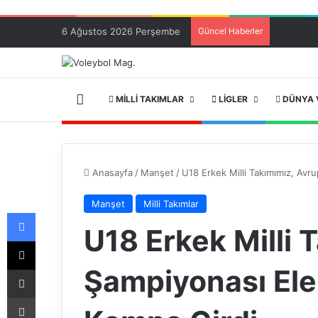
6 Ağustos 2026 Perşembe
Güncel Haberler
ANA SAYFA
MILLI TAKIMLAR
LIGLER
DÜNYA 
Anasayfa
/
Manşet
/
U18 Erkek Milli Takımımız, Avr
Manşet
Milli Takımlar
Facebook
U18 Erkek Milli 
X
Şampiyonası Ele
E-Posta ile paylaş
Yazdır