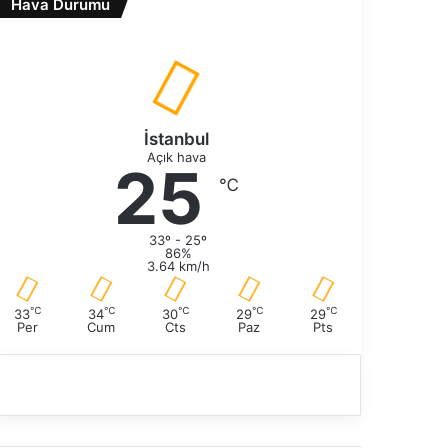
Hava Durumu
a
s
k
a
i
y
s
f
a
a
y
f
İstanbul
a
Açık hava
25
℃
33º - 25º
86%
3.64 km/h
℃
℃
℃
℃
℃
33
34
30
29
29
Per
Cum
Cts
Paz
Pts