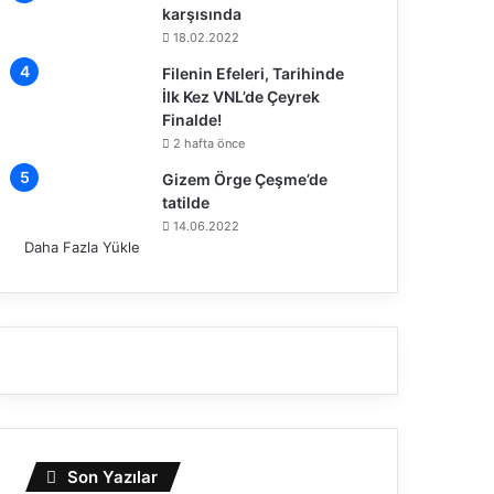
karşısında
18.02.2022
Filenin Efeleri, Tarihinde
İlk Kez VNL’de Çeyrek
Finalde!
2 hafta önce
Gizem Örge Çeşme’de
tatilde
14.06.2022
Daha Fazla Yükle
Son Yazılar