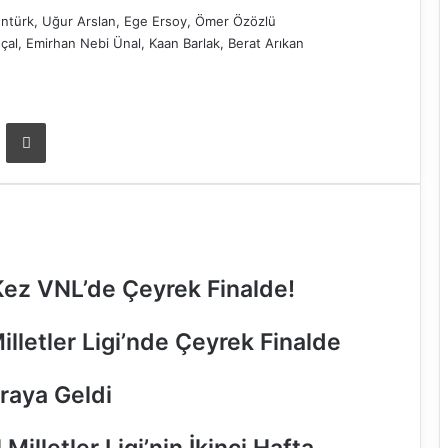
entürk, Uğur Arslan, Ege Ersoy, Ömer Özözlü
al, Emirhan Nebi Ünal, Kaan Barlak, Berat Arıkan
ta ile paylaş
Yazdır
k Kez VNL’de Çeyrek Finalde!
Milletler Ligi’nde Çeyrek Finalde
Araya Geldi
illetler Ligi’nin İkinci Hafta