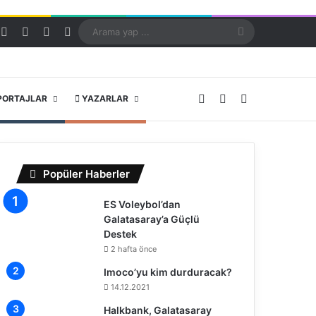
Kayıt Ol
Rastgele Makale
Kenar Bölmesi
Dış görünümü değiştir
Arama
yap
...
X
YouTube
Instagram
PORTAJLAR
YAZARLAR
Popüler Haberler
ES Voleybol’dan
Galatasaray’a Güçlü
Destek
2 hafta önce
Imoco’yu kim durduracak?
14.12.2021
Halkbank, Galatasaray