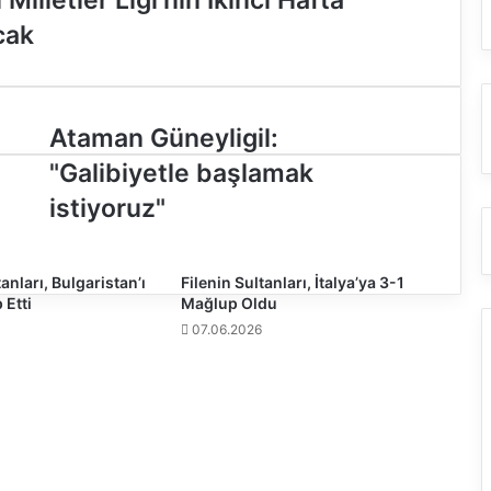
cak
A
Ataman Güneyligil:
t
"Galibiyetle başlamak
a
m
istiyoruz"
a
n
G
tanları, Bulgaristan’ı
Filenin Sultanları, İtalya’ya 3-1
ü
 Etti
Mağlup Oldu
n
07.06.2026
e
y
l
i
g
i
l