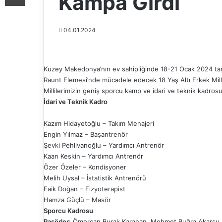
Kampa Girdi
04.01.2024
Kuzey Makedonya’nın ev sahipliğinde 18-21 Ocak 2024 ta
Raunt Elemesi’nde mücadele edecek 18 Yaş Altı Erkek Milli
Millilerimizin geniş sporcu kamp ve idari ve teknik kadros
İdari ve Teknik Kadro
Kazım Hidayetoğlu – Takım Menajeri
Engin Yılmaz – Başantrenör
Şevki Pehlivanoğlu – Yardımcı Antrenör
Kaan Keskin – Yardımcı Antrenör
Özer Özeler – Kondisyoner
Melih Uysal – İstatistik Antrenörü
Faik Doğan – Fizyoterapist
Hamza Güçlü – Masör
Sporcu Kadrosu
Pasörler:
Ömercan Burak Karahan, Mehmet Buğra Akarsu