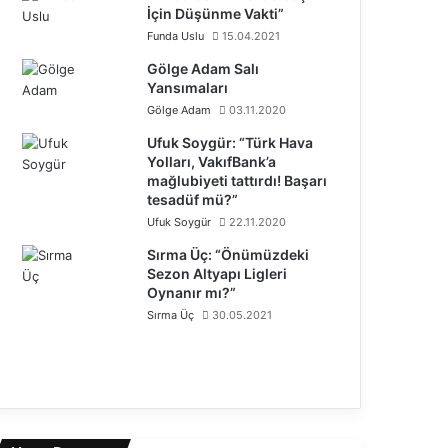
İçin Düşünme Vakti”
Funda Uslu
15.04.2021
Gölge Adam Salı
Yansımaları
Gölge Adam
03.11.2020
Ufuk Soygür: “Türk Hava
Yolları, VakıfBank’a
mağlubiyeti tattırdı! Başarı
tesadüf mü?”
Ufuk Soygür
22.11.2020
Sırma Üç: “Önümüzdeki
Sezon Altyapı Ligleri
Oynanır mı?”
Sırma Üç
30.05.2021
Ö
n
S
c
o
e
n
k
r
i