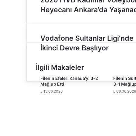
Heyecanı Ankara’da Yaşana
V
Vodafone Sultanlar Ligi’nde
o
İkinci Devre Başlıyor
d
a
f
İlgili Makaleler
o
n
Filenin Efeleri Kanada’yı 3-2
Filenin Sul
e
Mağlup Etti
3-1 Mağlup
S
15.06.2026
08.06.2026
u
l
t
a
n
l
a