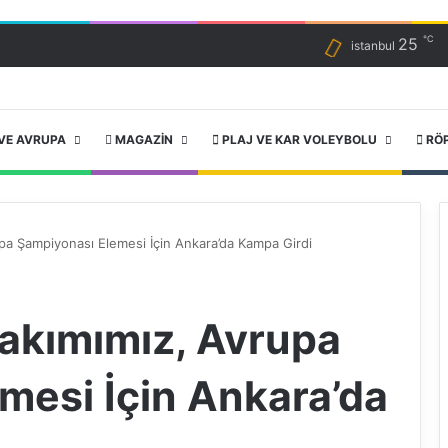
℃
25
istanbul
VE AVRUPA
MAGAZIN
PLAJ VE KAR VOLEYBOLU
RÖ
upa Şampiyonası Elemesi İçin Ankara’da Kampa Girdi
Takımımız, Avrupa
mesi İçin Ankara’da