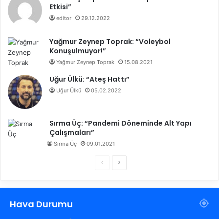
Etkisi”
editor
29.12.2022
Yağmur Zeynep Toprak: “Voleybol
Konuşulmuyor!”
Yağmur Zeynep Toprak
15.08.2021
Uğur Ülkü: “Ateş Hattı”
Uğur Ülkü
05.02.2022
Sırma Üç: “Pandemi Döneminde Alt Yapı
Çalışmaları”
Sırma Üç
09.01.2021
Ö
S
n
o
c
n
Hava Durumu
e
r
k
a