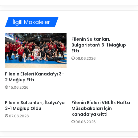
ı
B
s
u
o
r
s
İlgili Makaleler
s
y
a
a
B
Filenin Sultanları,
l
ü
Bulgaristan’ı 3-1 Mağlup
m
y
Etti
e
ü
08.06.2026
d
k
y
ş
a
e
Filenin Efeleri Kanada’yı 3-
h
2 Mağlup Etti
h
e
i
15.06.2026
s
r
a
B
Filenin Sultanları, İtalya’ya
Filenin Efeleri VNL İlk Hafta
b
e
3-1 Mağlup Oldu
Müsabakaları İçin
ı
l
Kanada’ya Gitti
07.06.2026
n
e
06.06.2026
d
d
a
i
n
y