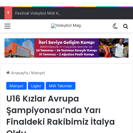
Festival Voleybol Midi Kızlarda Yenilgisiz Türkiye Şampiyonu ES Voleybol
Menü
Dış gö
A
Anasayfa
/
Manşet
Manşet
Ligler
Milli Takımlar
U16 Kızlar Avrupa
Şampiyonası’nda Yarı
Finaldeki Rakibimiz İtalya