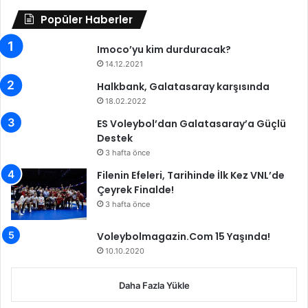
p
e
Popüler Haberler
a
s
y
p
Imoco’yu kim durduracak?
l
o
14.12.2021
a
r
ş
Halkbank, Galatasaray karşısında
'
t
d
18.02.2022
ı
a
ES Voleybol’dan Galatasaray’a Güçlü
Destek
3 hafta önce
Filenin Efeleri, Tarihinde İlk Kez VNL’de
Çeyrek Finalde!
3 hafta önce
Voleybolmagazin.Com 15 Yaşında!
10.10.2020
Daha Fazla Yükle