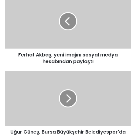
e
r
h
a
t
A
k
b
Ferhat Akbaş, yeni imajını sosyal medya
a
hesabından paylaştı
ş
,
y
U
e
ğ
n
u
i
r
i
G
m
ü
a
n
j
e
ı
ş
n
Uğur Güneş, Bursa Büyükşehir Belediyespor'da
,