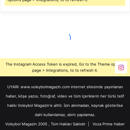
The Instagram Access Token is expired, Go to the Theme options
page > Integrations, to to refresh it.
UYARI: www.voleybolmagazin.com internet sitesinde yayınlanan
haber, köşe yazısı, fotoğraf, video ve tüm içeriklerin her türlü telif
hakkı Voleybol Magazin'e aittir. İzin alınmadan, kaynak gösterilse
dahi kullanılamaz, alıntı yapılamaz.
Voleybol Magazin 2005 , Tüm Hakları Saklıdır |
Voza Prime Haber