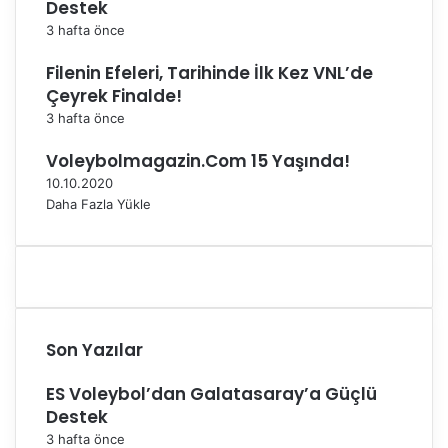
u
Destek
ç
3 hafta önce
i
f
Filenin Efeleri, Tarihinde İlk Kez VNL’de
t
Çeyrek Finalde!
i
3 hafta önce
d
ü
Voleybolmagazin.Com 15 Yaşında!
n
10.10.2020
y
Daha Fazla Yükle
a
e
v
i
n
e
g
Son Yazılar
i
r
ES Voleybol’dan Galatasaray’a Güçlü
d
Destek
i
3 hafta önce