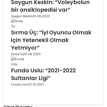
Saygun Keskin: “Voleybolun
bir ansiklopedisi var”
Saygun Keskin
20.06.2020
Sırma Üç: “İyi Oyuncu Olmak
için Yetenekli Olmak
Yetmiyor”
Sırma Üç
01.09.2020
Funda Uslu: “2021-2022
Sultanlar Ligi”
Funda Uslu
25.10.2021
Ö
n
S
c
o
e
n