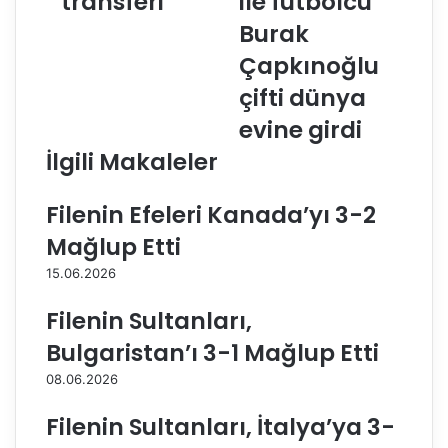
transferi
ile futbolcu
k
y
Burak
m
b
a
o
Çapkınoğlu
'
l
çifti dünya
d
c
a
u
evine girdi
n
D
İlgili Makaleler
p
e
a
n
s
i
Filenin Efeleri Kanada’yı 3-2
ö
z
Mağlup Etti
r
D
t
ü
15.06.2026
r
l
a
g
Filenin Sultanları,
n
e
Bulgaristan’ı 3-1 Mağlup Etti
s
r
f
i
08.06.2026
e
l
r
e
Filenin Sultanları, İtalya’ya 3-
i
f