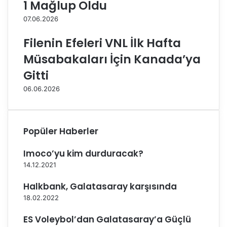
1 Mağlup Oldu
u
t
07.06.2026
b
o
Filenin Efeleri VNL İlk Hafta
l
Müsabakaları İçin Kanada’ya
c
u
Gitti
B
06.06.2026
u
r
a
k
Popüler Haberler
Ç
a
Imoco’yu kim durduracak?
p
k
14.12.2021
ı
Halkbank, Galatasaray karşısında
n
o
18.02.2022
ğ
ES Voleybol’dan Galatasaray’a Güçlü
l