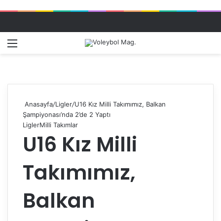
Menü
Dış gö
A
Anasayfa
/
Ligler
/
U16 Kız Milli Takımımız, Balkan
Şampiyonası’nda 2’de 2 Yaptı
Ligler
Milli Takımlar
U16 Kız Milli
Takımımız,
Balkan