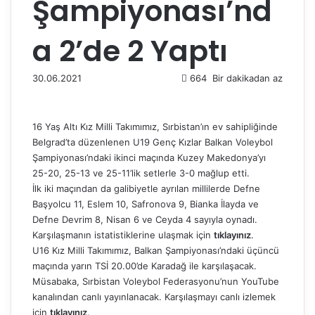
Şampiyonası’nd
a 2’de 2 Yaptı
30.06.2021
664
Bir dakikadan az
16 Yaş Altı Kız Milli Takımımız, Sırbistan’ın ev sahipliğinde
Belgrad’ta düzenlenen U19 Genç Kızlar Balkan Voleybol
Şampiyonası’ndaki ikinci maçında Kuzey Makedonya’yı
25-20, 25-13 ve 25-11’lik setlerle 3-0 mağlup etti.
İlk iki maçından da galibiyetle ayrılan millilerde Defne
Başyolcu 11, Eslem 10, Safronova 9, Bianka İlayda ve
Defne Devrim 8, Nisan 6 ve Ceyda 4 sayıyla oynadı.
Karşılaşmanın istatistiklerine ulaşmak için
tıklayınız
.
U16 Kız Milli Takımımız, Balkan Şampiyonası’ndaki üçüncü
maçında yarın TSİ 20.00’de Karadağ ile karşılaşacak.
Müsabaka, Sırbistan Voleybol Federasyonu’nun YouTube
kanalından canlı yayınlanacak. Karşılaşmayı canlı izlemek
için
tıklayınız
.