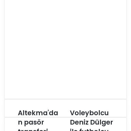
Altekma'da
Voleybolcu
A
V
l
o
n pasör
Deniz Dülger
t
l
e
e