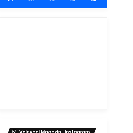
Cts
Paz
Pts
Sal
Çar
Voleybol Magazin | Instagram