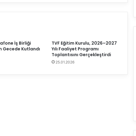
y
b
o
l
S
e
z
fone İş Birliği
TVF Eğitim Kurulu, 2026–2027
o
n Gecede Kutlandı
Yılı Faaliyet Programı
n
Toplantısını Gerçekleştirdi
u
25.01.2026
M
i
s
l
i
.
c
o
m
S
u
l