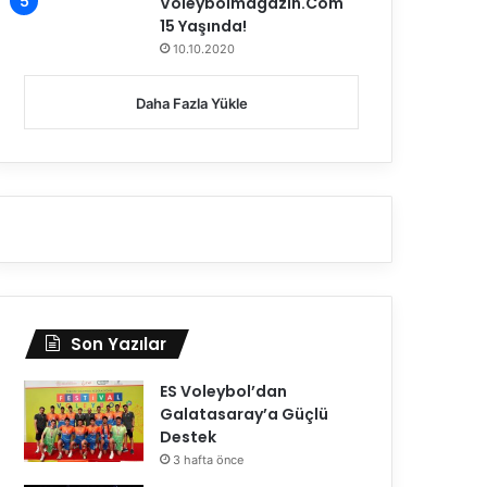
Voleybolmagazin.Com
15 Yaşında!
10.10.2020
Daha Fazla Yükle
Güncel Haberler
20.03.2026
Son Yazılar
TVF Başkanı Mehmet Aki
ES Voleybol’dan
Ramazan Bayramı Kut
Galatasaray’a Güçlü
Destek
3 hafta önce