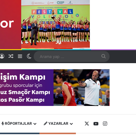
Kayıt Ol
Rastgele Makale
Kenar Bölmesi
Dış görünümü değiştir
Arama
yap
...
X
YouTube
Instagram
RÖPORTAJLAR
YAZARLAR