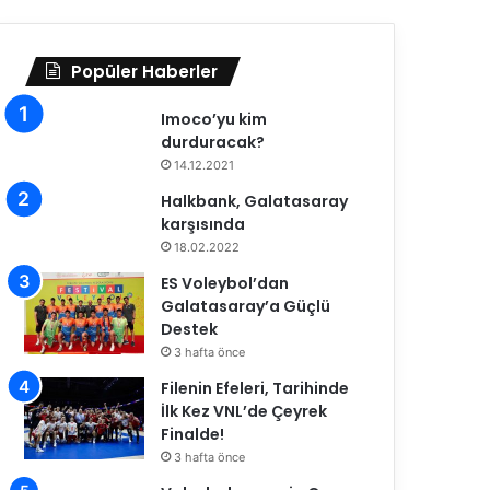
Popüler Haberler
Imoco’yu kim
durduracak?
14.12.2021
Halkbank, Galatasaray
karşısında
18.02.2022
ES Voleybol’dan
Galatasaray’a Güçlü
Destek
3 hafta önce
Filenin Efeleri, Tarihinde
İlk Kez VNL’de Çeyrek
Finalde!
3 hafta önce