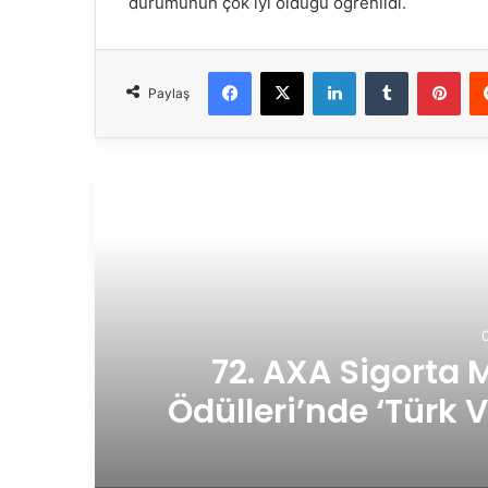
durumunun çok iyi olduğu öğrenildi.
Facebook
X
LinkedIn
Tumblr
Pinterest
Paylaş
Son
8
72. AXA Sigorta M
Ödülleri’nde ‘Türk 
Layı