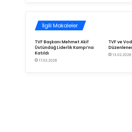
İ
y
i
V
İlgili Makaleler
o
l
e
TVF Başkanı Mehmet Akif
TVF ve Voda
y
Üstündağ Liderlik Kampı’na
Düzenlene
b
Katıldı
13.02.2026
o
17.02.2026
l
O
y
u
n
c
u
s
u
”
s
e