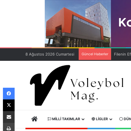
8 Ağustos 2026 Cumartesi
Güncel Haberler
Facebook
X
E-Posta ile paylaş
ANA SAYFA
MILLI TAKIMLAR
LIGLER
DÜN
Yazdır