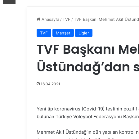
Anasayfa
/
TVF
/
TVF Başkanı Mehmet Akif Üstünda
TVF
Manşet
Ligler
TVF Başkanı Me
Üstündağ’dan se
16.04.2021
Yeni tip koronavirüs (Covid-19) testinin poziti
bulunan Türkiye Voleybol Federasyonu Başkanı
Mehmet Akif Üstündağ’ın dün yapılan kontrol ne