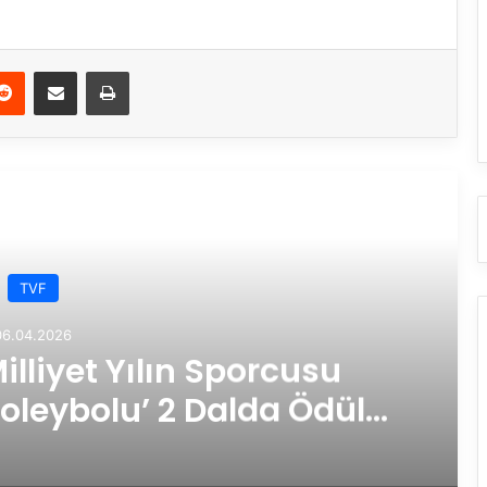
Reddit
E-Posta ile paylaş
Yazdır
rakini Oku
TVF
06.04.2026
illiyet Yılın Sporcusu
Voleybolu’ 2 Dalda Ödüle
k Görüldü