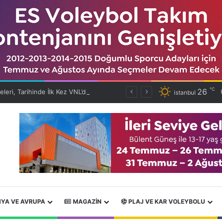
℃
26
Filenin Efeleri, Tarihinde İlk Kez VNL’de Çeyrek Finalde!
istanbul
YA VE AVRUPA
MAGAZIN
PLAJ VE KAR VOLEYBOLU