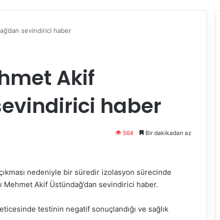
ğ’dan sevindirici haber
hmet Akif
vindirici haber
564
Bir dakikadan az
f çıkması nedeniyle bir süredir izolasyon sürecinde
 Mehmet Akif Üstündağ’dan sevindirici haber.
ticesinde testinin negatif sonuçlandığı ve sağlık