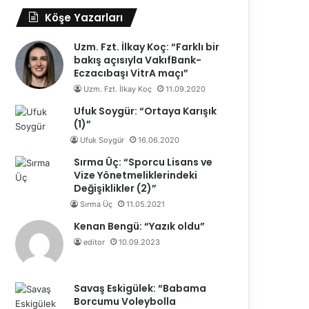
Köşe Yazarları
Uzm. Fzt. İlkay Koç: “Farklı bir
bakış açısıyla VakıfBank-
Eczacıbaşı VitrA maçı”
Uzm. Fzt. İlkay Koç
11.09.2020
Ufuk Soygür: “Ortaya Karışık
(1)”
Ufuk Soygür
16.06.2020
Sırma Üç: “Sporcu Lisans ve
Vize Yönetmeliklerindeki
Değişiklikler (2)”
Sırma Üç
11.05.2021
Kenan Bengü: “Yazık oldu”
editor
10.09.2023
Savaş Eskigülek: “Babama
Borcumu Voleybolla