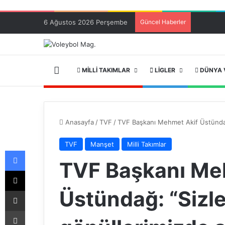
6 Ağustos 2026 Perşembe
Güncel Haberler
ANA SAYFA
MILLI TAKIMLAR
LIGLER
DÜNYA 
Anasayfa
/
TVF
/
TVF Başkanı Mehmet Akif Üstündağ
TVF
Manşet
Milli Takımlar
Facebook
TVF Başkanı Me
X
Üstündağ: “Sizle
E-Posta ile paylaş
Yazdır