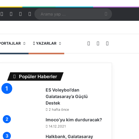
Kayıt Ol
Rastgele Makale
Kenar Bölmesi
Dış görünümü değiştir
Arama
yap
...
X
YouTube
Instagram
PORTAJLAR
YAZARLAR
Popüler Haberler
ES Voleybol’dan
Galatasaray’a Güçlü
Destek
2 hafta önce
Imoco’yu kim durduracak?
14.12.2021
Halkbank, Galatasaray