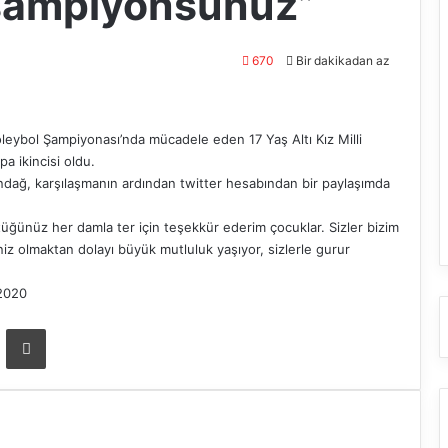
 şampiyonsunuz”
670
Bir dakikadan az
eybol Şampiyonası’nda mücadele eden 17 Yaş Altı Kız Milli
a ikincisi oldu.
ağ, karşılaşmanın ardından twitter hesabından bir paylaşımda
ğünüz her damla ter için teşekkür ederim çocuklar. Sizler bizim
z olmaktan dolayı büyük mutluluk yaşıyor, sizlerle gurur
2020
ta ile paylaş
Yazdır