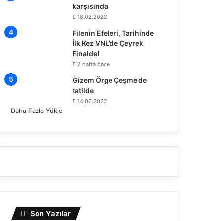
karşısında
18.02.2022
Filenin Efeleri, Tarihinde
İlk Kez VNL’de Çeyrek
Finalde!
2 hafta önce
Gizem Örge Çeşme’de
tatilde
14.06.2022
Daha Fazla Yükle
Son Yazılar