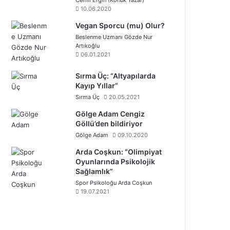
10.06.2020
Vegan Sporcu (mu) Olur?
Beslenme Uzmanı Gözde Nur
Artıkoğlu
06.01.2021
Sırma Üç: “Altyapılarda
Kayıp Yıllar”
Sırma Üç
20.05.2021
Gölge Adam Cengiz
Göllü’den bildiriyor
Gölge Adam
09.10.2020
Arda Coşkun: “Olimpiyat
Oyunlarında Psikolojik
Sağlamlık”
Spor Psikoloğu Arda Coşkun
19.07.2021
Ö
n
S
c
o