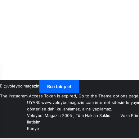
@voleybolmagazin
Bizi takip et
The Instagram Access Token is expired, Go to the Theme options page > 
UYARI: www.voleybolmagazin.com internet sitesinde yayınlan
gösterilse dahi kullanılamaz, alıntı yapılamaz.
Voleybol Magazin 2005 , Tüm Hakları Saklıdır |
Voza Prim
İletişim
Künye