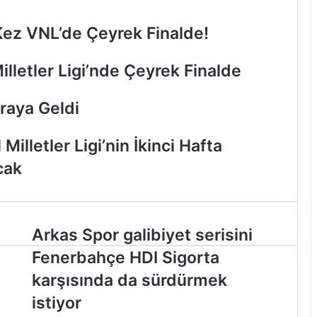
k Kez VNL’de Çeyrek Finalde!
Milletler Ligi’nde Çeyrek Finalde
Araya Geldi
illetler Ligi’nin İkinci Hafta
cak
A
Arkas Spor galibiyet serisini
r
Fenerbahçe HDI Sigorta
k
a
karşısında da sürdürmek
s
istiyor
S