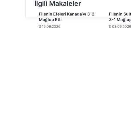
k
İlgili Makaleler
v
e
Filenin Efeleri Kanada’yı 3-2
Filenin Sul
Mağlup Etti
3-1 Mağlup
S
p
15.06.2026
08.06.2026
o
r
B
a
k
a
n
ı
K
a
s
a
p
o
ğ
l
u