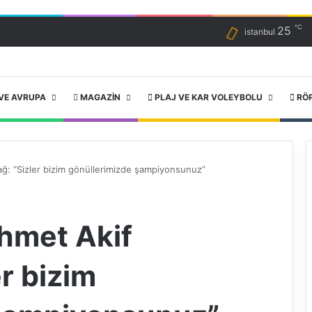
℃
25
istanbul
VE AVRUPA
MAGAZIN
PLAJ VE KAR VOLEYBOLU
RÖ
: “Sizler bizim gönüllerimizde şampiyonsunuz”
hmet Akif
r bizim