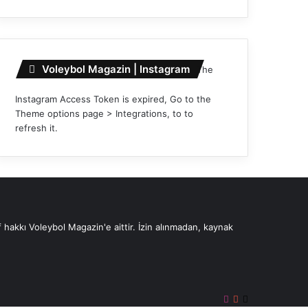
Voleybol Magazin | Instagram
The
Instagram Access Token is expired, Go to the
Theme options page > Integrations, to to
refresh it.
 hakkı Voleybol Magazin'e aittir. İzin alınmadan, kaynak
Instagram
YouTube
X