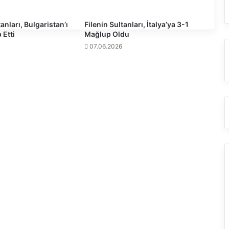
p
o
r
tanları, Bulgaristan’ı
Filenin Sultanları, İtalya’ya 3-1
 Etti
Mağlup Oldu
g
a
07.06.2026
l
i
b
i
y
e
t
s
e
r
i
s
i
n
i
F
e