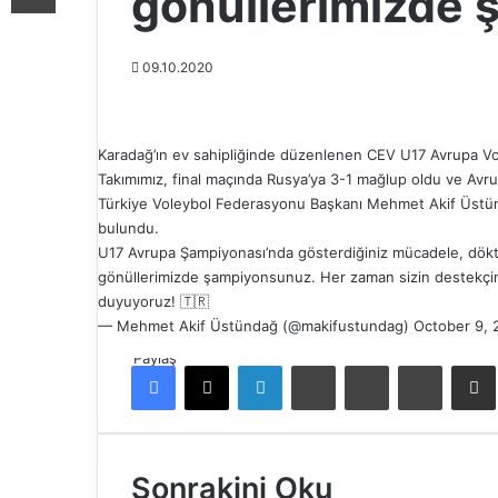
gönüllerimizde
09.10.2020
Karadağ’ın ev sahipliğinde düzenlenen CEV U17 Avrupa Vol
Takımımız, final maçında Rusya’ya 3-1 mağlup oldu ve Avrup
Türkiye Voleybol Federasyonu Başkanı Mehmet Akif Üstünd
bulundu.
U17 Avrupa Şampiyonası’nda gösterdiğiniz mücadele, döktü
gönüllerimizde şampiyonsunuz. Her zaman sizin destekçini
duyuyoruz! 🇹🇷
— Mehmet Akif Üstündağ (@makifustundag)
October 9, 
Paylaş
Facebook
X
LinkedIn
Tumblr
Pinterest
Reddit
E-Pos
Sonrakini Oku