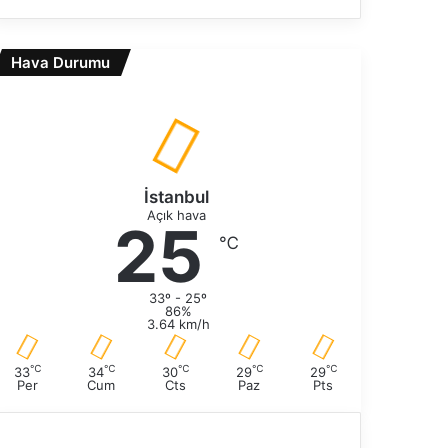
e
n
k
r
i
Hava Durumu
a
s
k
a
i
y
s
f
a
a
y
f
İstanbul
a
Açık hava
25
℃
33º - 25º
86%
3.64 km/h
℃
℃
℃
℃
℃
33
34
30
29
29
Per
Cum
Cts
Paz
Pts