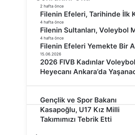
2 hafta önce
Filenin Efeleri, Tarihinde İl
4 hafta önce
Filenin Sultanları, Voleybol 
4 hafta önce
Filenin Efeleri Yemekte Bir 
15.06.2026
2026 FIVB Kadınlar Voleybol M
Heyecanı Ankara’da Yaşana
G
Gençlik ve Spor Bakanı
e
Kasapoğlu, U17 Kız Milli
n
ç
Takımımızı Tebrik Etti
l
i