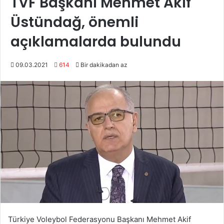
TVF Başkanı Mehmet Akif
Üstündağ, önemli
açıklamalarda bulundu
09.03.2021
614
Bir dakikadan az
Türkiye Voleybol Federasyonu Başkanı Mehmet Akif