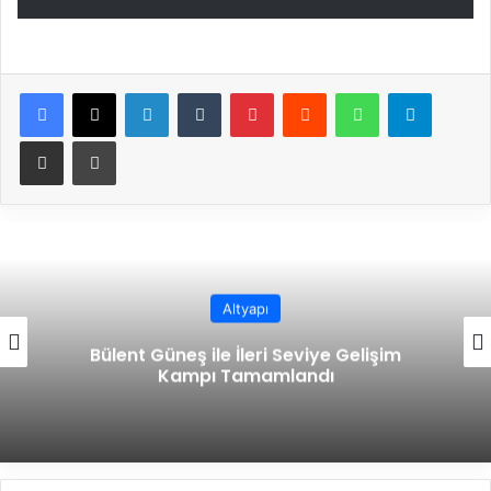
Facebook
X
LinkedIn
Tumblr
Pinterest
Reddit
WhatsApp
Telegram
E-Posta ile paylaş
Yazdır
Altyapı
Bülent Güneş ile İleri Seviye Gelişim
Kampı Tamamlandı