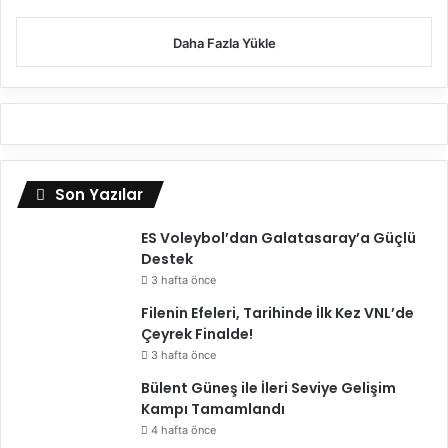
e
s
l
t
Daha Fazla Yükle
d
e
i
k
Son Yazılar
ES Voleybol’dan Galatasaray’a Güçlü
Destek
3 hafta önce
Filenin Efeleri, Tarihinde İlk Kez VNL’de
Çeyrek Finalde!
3 hafta önce
Bülent Güneş ile İleri Seviye Gelişim
Kampı Tamamlandı
4 hafta önce