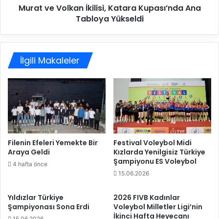
İ
Murat ve Volkan İkilisi, Katara Kupası’nda Ana
l
ş
Tabloya Yükseldi
k
i
a
t
n
m
İ
e
İlgili Makaleler
k
E
i
n
l
g
i
e
s
l
i
l
,
i
K
V
a
Filenin Efeleri Yemekte Bir
Festival Voleybol Midi
o
Araya Geldi
Kızlarda Yenilgisiz Türkiye
t
Şampiyonu ES Voleybol
l
a
4 hafta önce
e
r
15.06.2026
y
a
b
K
Yıldızlar Türkiye
2026 FIVB Kadınlar
o
u
Şampiyonası Sona Erdi
Voleybol Milletler Ligi’nin
l
p
İkinci Hafta Heyecanı
15.06.2026