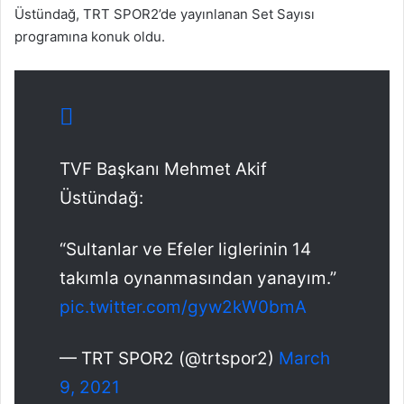
Üstündağ, TRT SPOR2’de yayınlanan Set Sayısı
programına konuk oldu.
TVF Başkanı Mehmet Akif
Üstündağ:
“Sultanlar ve Efeler liglerinin 14
takımla oynanmasından yanayım.”
pic.twitter.com/gyw2kW0bmA
— TRT SPOR2 (@trtspor2)
March
9, 2021