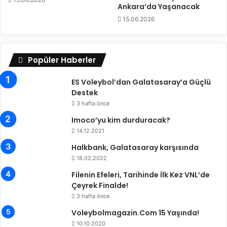
E
a
Ankara’da Yaşanacak
r
s
15.06.2026
k
ı
e
’
k
n
A
d
Popüler Haberler
M
a
i
A
ES Voleybol’dan Galatasaray’a Güçlü
l
n
Destek
l
a
3 hafta önce
i
T
Imoco’yu kim durduracak?
T
a
a
14.12.2021
b
k
l
Halkbank, Galatasaray karşısında
ı
o
18.02.2022
m
y
ı
Filenin Efeleri, Tarihinde İlk Kez VNL’de
a
'
Çeyrek Finalde!
Y
n
ü
3 hafta önce
a
k
Voleybolmagazin.Com 15 Yaşında!
D
s
10.10.2020
e