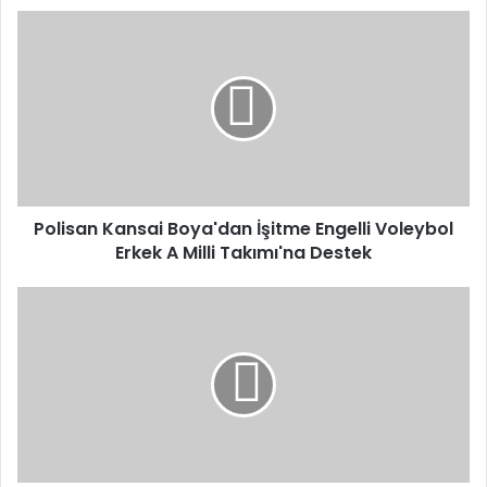
P
o
l
i
s
a
n
K
a
Polisan Kansai Boya'dan İşitme Engelli Voleybol
n
Erkek A Milli Takımı'na Destek
s
a
i
M
B
u
o
r
y
a
a
t
'
v
d
e
a
V
n
o