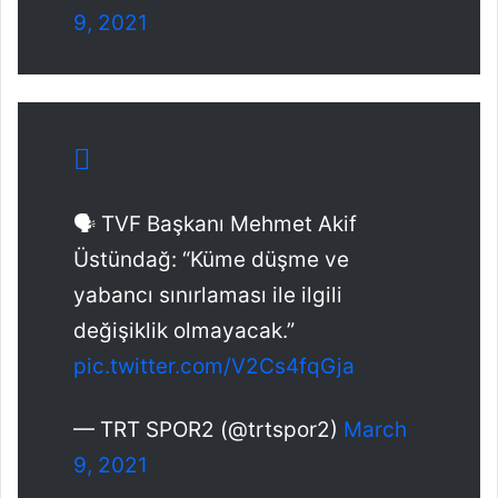
9, 2021
🗣️ TVF Başkanı Mehmet Akif
Üstündağ: “Küme düşme ve
yabancı sınırlaması ile ilgili
değişiklik olmayacak.”
pic.twitter.com/V2Cs4fqGja
— TRT SPOR2 (@trtspor2)
March
9, 2021