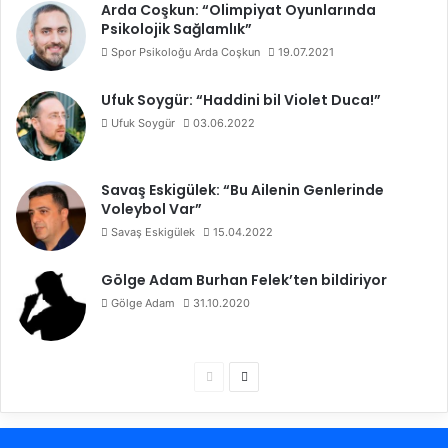
Arda Coşkun: “Olimpiyat Oyunlarında
Psikolojik Sağlamlık”
Spor Psikoloğu Arda Coşkun
19.07.2021
Ufuk Soygür: “Haddini bil Violet Duca!”
Ufuk Soygür
03.06.2022
Savaş Eskigülek: “Bu Ailenin Genlerinde
Voleybol Var”
Savaş Eskigülek
15.04.2022
Gölge Adam Burhan Felek’ten bildiriyor
Gölge Adam
31.10.2020
Ö
S
n
o
c
n