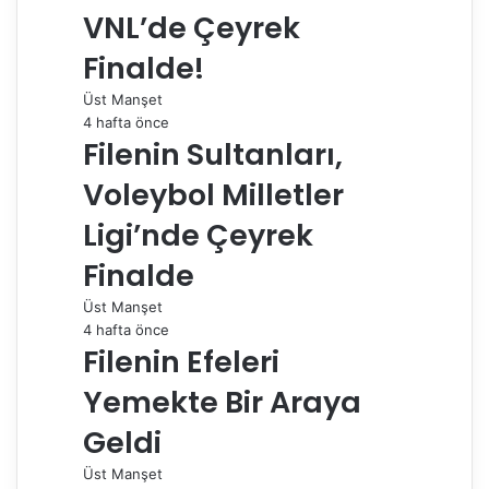
a
VNL’de Çeyrek
y
Finalde!
l
a
Üst Manşet
ş
4 hafta önce
Filenin Sultanları,
Voleybol Milletler
Ligi’nde Çeyrek
Finalde
Üst Manşet
4 hafta önce
Filenin Efeleri
Yemekte Bir Araya
Geldi
Üst Manşet