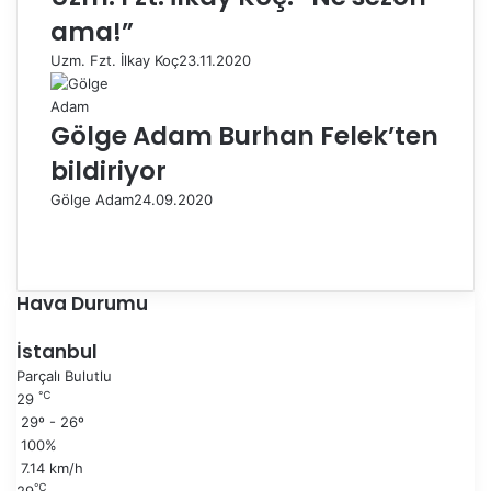
ama!”
Uzm. Fzt. İlkay Koç
23.11.2020
Gölge Adam Burhan Felek’ten
bildiriyor
Gölge Adam
24.09.2020
Ö
n
S
c
o
e
n
Hava Durumu
k
r
i
a
İstanbul
s
k
Parçalı Bulutlu
a
i
℃
29
y
s
29º - 26º
f
a
100%
a
y
7.14 km/h
f
℃