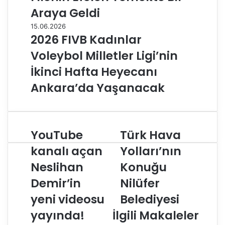
Araya Geldi
15.06.2026
2026 FIVB Kadınlar
Voleybol Milletler Ligi’nin
İkinci Hafta Heyecanı
Ankara’da Yaşanacak
YouTube
Türk Hava
Y
T
o
ü
kanalı açan
Yolları’nın
u
r
Neslihan
Konuğu
T
k
u
H
Demir’in
Nilüfer
b
a
e
yeni videosu
v
Belediyesi
k
a
yayında!
İlgili Makaleler
a
Y