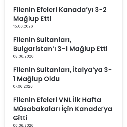
n
o
a
l
Filenin Efeleri Kanada’yı 3-2
l
l
Mağlup Etti
ı
a
a
r
15.06.2026
ç
ı
a
’
Filenin Sultanları,
n
n
Bulgaristan’ı 3-1 Mağlup Etti
N
ı
e
n
08.06.2026
s
K
l
o
Filenin Sultanları, İtalya’ya 3-
i
n
1 Mağlup Oldu
h
u
a
ğ
07.06.2026
n
u
D
N
Filenin Efeleri VNL İlk Hafta
e
i
Müsabakaları İçin Kanada’ya
m
l
i
ü
Gitti
r
f
06.06.2026
’
e