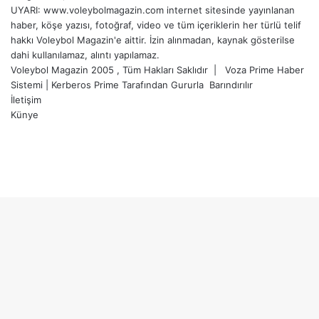
UYARI: www.voleybolmagazin.com internet sitesinde yayınlanan
haber, köşe yazısı, fotoğraf, video ve tüm içeriklerin her türlü telif
hakkı Voleybol Magazin'e aittir. İzin alınmadan, kaynak gösterilse
dahi kullanılamaz, alıntı yapılamaz.
Voleybol Magazin 2005 , Tüm Hakları Saklıdır |
Voza Prime Haber
Sistemi
|
Kerberos Prime
Tarafından Gururla
Barındırılır
İletişim
Künye
X
YouTube
Instagram
Facebook
X
LinkedIn
WhatsApp
Telegram
Başa
dön
tuşu