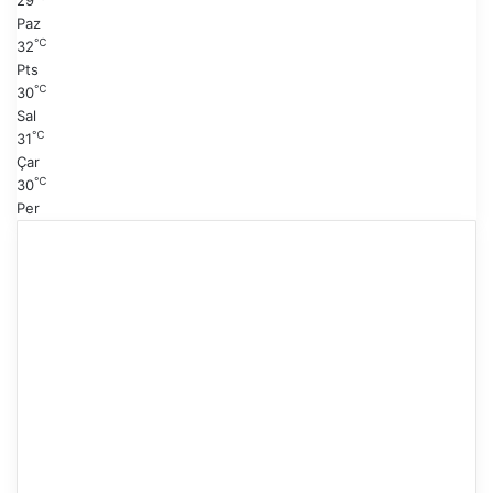
29
a
Paz
℃
32
Pts
℃
30
Sal
℃
31
Çar
℃
30
Per