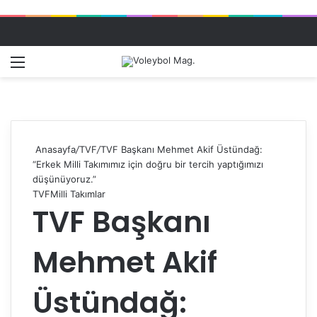
Menü
Dış gö
A
Anasayfa
/
TVF
/
TVF Başkanı Mehmet Akif Üstündağ:
“Erkek Milli Takımımız için doğru bir tercih yaptığımızı
düşünüyoruz.”
TVF
Milli Takımlar
TVF Başkanı
Mehmet Akif
Üstündağ: