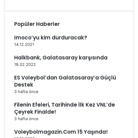
i
r
n
B
y
e
Popüler Haberler
e
l
n
e
Imoco’yu kim durduracak?
i
d
14.12.2021
v
i
i
y
Halkbank, Galatasaray karşısında
d
e
e
s
18.02.2022
o
i
ES Voleybol’dan Galatasaray’a Güçlü
s
u
Destek
y
3 hafta önce
a
y
Filenin Efeleri, Tarihinde İlk Kez VNL’de
ı
Çeyrek Finalde!
n
3 hafta önce
d
a
Voleybolmagazin.Com 15 Yaşında!
!