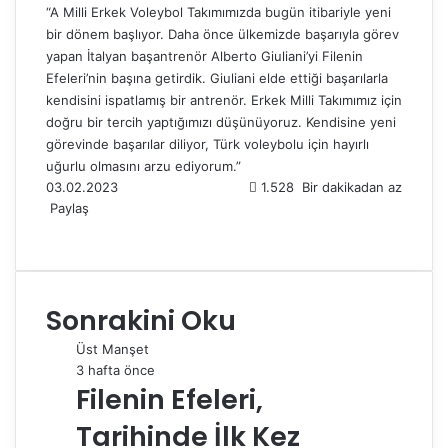
“A Milli Erkek Voleybol Takımımızda bugün itibariyle yeni
bir dönem başlıyor. Daha önce ülkemizde başarıyla görev
yapan İtalyan başantrenör Alberto Giuliani’yi Filenin
Efeleri’nin başına getirdik. Giuliani elde ettiği başarılarla
kendisini ispatlamış bir antrenör. Erkek Milli Takımımız için
doğru bir tercih yaptığımızı düşünüyoruz. Kendisine yeni
görevinde başarılar diliyor, Türk voleybolu için hayırlı
uğurlu olmasını arzu ediyorum.”
03.02.2023
1.528
Bir dakikadan az
Paylaş
F
X
L
T
P
R
W
T
E
Y
a
i
u
i
e
h
e
-
a
c
n
m
n
d
a
l
P
z
e
k
b
t
d
t
e
o
d
Sonrakini Oku
b
e
l
e
i
s
g
s
ı
o
d
r
r
t
A
r
t
r
Üst Manşet
o
I
e
p
a
a
3 hafta önce
k
n
s
p
m
i
Filenin Efeleri,
t
l
e
Tarihinde İlk Kez
p