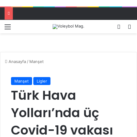
Menü
Dış gö
A
Anasayfa
/
Manşet
Manşet
Ligler
Türk Hava
Yolları’nda üç
Covid-19 vakası