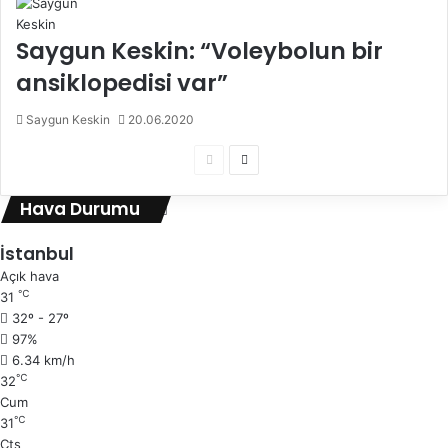
Saygun Keskin: “Voleybolun bir
ansiklopedisi var”
Saygun Keskin
20.06.2020
Ö
S
n
o
Hava Durumu
c
n
e
r
İstanbul
k
a
Açık hava
℃
31
i
k
32º - 27º
s
i
97%
a
s
6.34 km/h
℃
32
y
a
Cum
f
y
℃
31
a
f
Cts