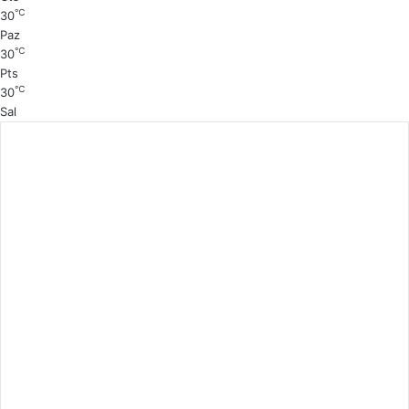
℃
30
a
Paz
℃
30
Pts
℃
30
Sal