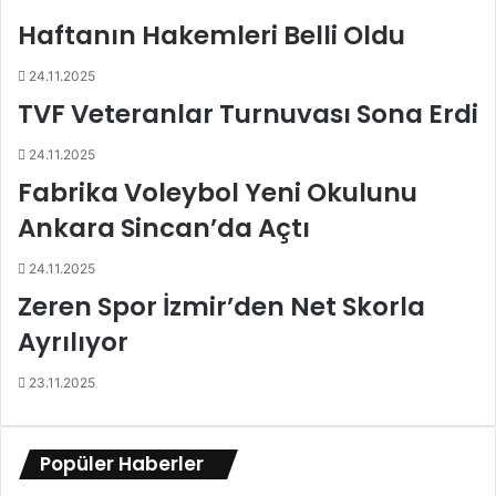
v
d
Haftanın Hakemleri Belli Oldu
e
a
n
6
24.11.2025
i
y
TVF Veteranlar Turnuvası Sona Erdi
o
r
24.11.2025
Fabrika Voleybol Yeni Okulunu
Ankara Sincan’da Açtı
24.11.2025
Zeren Spor İzmir’den Net Skorla
Ayrılıyor
23.11.2025
Popüler Haberler