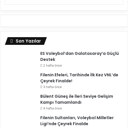
ı
s
e
v
i
y
e
Son Yazılar
d
e
ES Voleybol’dan Galatasaray’a Güçlü
o
Destek
y
2 hafta önce
n
Filenin Efeleri, Tarihinde İlk Kez VNL’de
a
Çeyrek Finalde!
m
a
3 hafta önce
y
Bülent Güneş ile İleri Seviye Gelişim
a
Kampı Tamamlandı
d
4 hafta önce
e
v
Filenin Sultanları, Voleybol Milletler
a
Ligi’nde Çeyrek Finalde