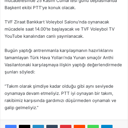
mücadelesinde 25 Kasım Cumartesi günü deplasmanda
Başkent ekibi PTT’ye konuk olacak.
TVF Ziraat Bankkart Voleybol Salonu’nda oynanacak
mücadele saat 14.00’te başlayacak ve TVF Voleybol TV
YouTube kanalından canlı yayınlanacak.
Bugün yaptığı antrenmanla karşılaşmanın hazırlıklarını
tamamlayan Türk Hava Yolları’nda Yunan smaçör Anthi
Vasilantonaki karşılaşmaya ilişkin yaptığı değerlendirmede
şunları söyledi:
“Takım olarak şimdiye kadar olduğu gibi aynı seviyede
oynamaya devam etmeliyiz. PTT iyi oynayan bir takım,
rakibimiz karşısında gardımızı düşürmeden oynamalı ve
galip gelmeliyiz.”
Facebook
X
LinkedIn
Tumblr
Pinterest
Reddit
WhatsApp
Telegram