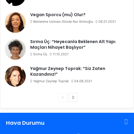
Vegan Sporcu (mu) Olur?
Beslenme Uzmanı Gözde Nur Artıkoğlu
06.01.2021
Sırma Üç: “Heyecanla Beklenen Alt Yapı
Maçları Nihayet Başlıyor”
Sırma Üç
11.10.2021
Yağmur Zeynep Toprak: “Siz Zaten
Kazandınız!”
Yağmur Zeynep Toprak
04.08.2021
Ö
S
n
o
c
n
Hava Durumu
e
r
k
a