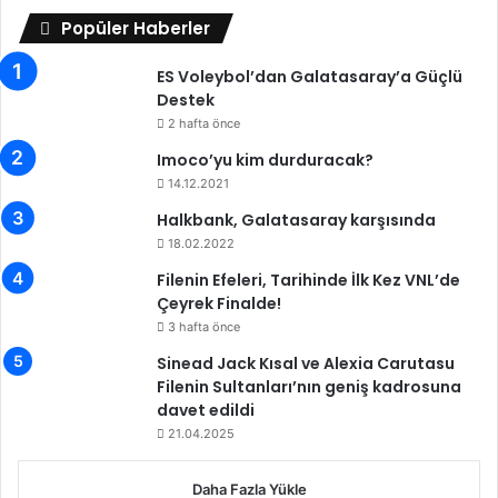
s
i
Popüler Haberler
m
y
a
e
ES Voleybol’dan Galatasaray’a Güçlü
ğ
k
Destek
l
a
2 hafta önce
u
d
p
Imoco’yu kim durduracak?
a
o
r
14.12.2021
l
o
Halkbank, Galatasaray karşısında
d
l
18.02.2022
u
d
u
Filenin Efeleri, Tarihinde İlk Kez VNL’de
ğ
Çeyrek Finalde!
u
3 hafta önce
g
Sinead Jack Kısal ve Alexia Carutasu
i
Filenin Sultanları’nın geniş kadrosuna
b
davet edildi
i
21.04.2025
a
y
n
Daha Fazla Yükle