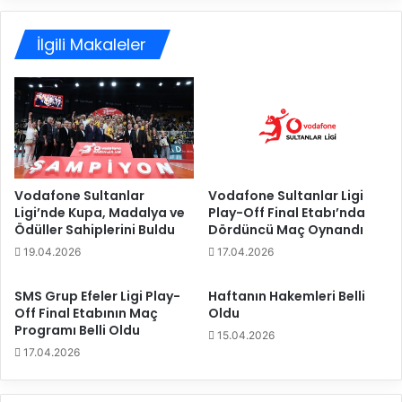
i
o
y
n
d
a
İlgili Makaleler
i
k
ğ
i
i
:
K
"
u
T
r
a
o
k
b
ı
Vodafone Sultanlar
Vodafone Sultanlar Ligi
e
m
Ligi’nde Kupa, Madalya ve
Play-Off Final Etabı’nda
A
Ödüller Sahiplerini Buldu
Dördüncü Maç Oynandı
o
q
l
19.04.2026
17.04.2026
u
a
a
r
SMS Grup Efeler Ligi Play-
Haftanın Hakemleri Belli
F
a
Off Final Etabının Maç
Oldu
a
k
Programı Belli Oldu
15.04.2026
i
ş
17.04.2026
r
i
i
m
e
d