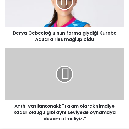
a
C
e
b
e
Derya Cebecioğlu'nun forma giydiği Kurobe
c
AquaFairies mağlup oldu
i
o
ğ
A
l
n
u
t
'
h
n
i
u
V
n
a
f
s
o
i
r
Anthi Vasilantonaki: "Takım olarak şimdiye
l
m
kadar olduğu gibi aynı seviyede oynamaya
a
a
n
devam etmeliyiz."
g
t