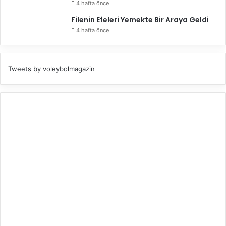
m
4 hafta önce
e
Filenin Efeleri Yemekte Bir Araya Geldi
t
4 hafta önce
m
e
l
i
Tweets by voleybolmagazin
y
i
z
.
"