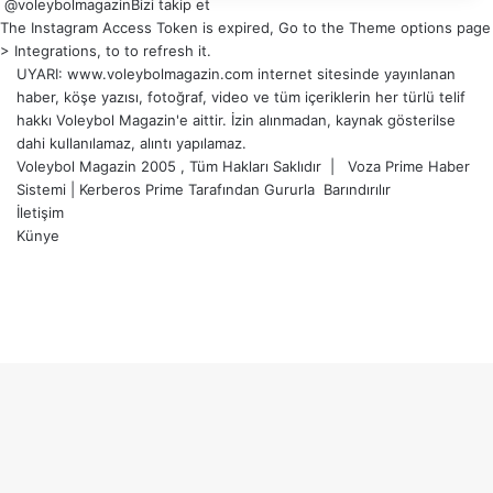
@voleybolmagazin
Bizi takip et
The Instagram Access Token is expired, Go to the Theme options page
> Integrations, to to refresh it.
UYARI: www.voleybolmagazin.com internet sitesinde yayınlanan
haber, köşe yazısı, fotoğraf, video ve tüm içeriklerin her türlü telif
hakkı Voleybol Magazin'e aittir. İzin alınmadan, kaynak gösterilse
dahi kullanılamaz, alıntı yapılamaz.
Voleybol Magazin 2005 , Tüm Hakları Saklıdır |
Voza Prime Haber
Sistemi
|
Kerberos Prime
Tarafından Gururla
Barındırılır
İletişim
Künye
X
YouTube
Instagram
Facebook
X
LinkedIn
WhatsApp
Telegram
Başa
dön
tuşu