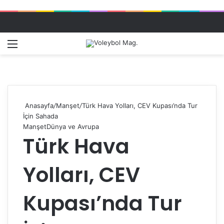
Menü
Dış gö
A
Anasayfa
/
Manşet
/
Türk Hava Yolları, CEV Kupası’nda Tur
İçin Sahada
Manşet
Dünya ve Avrupa
Türk Hava
Yolları, CEV
Kupası’nda Tur