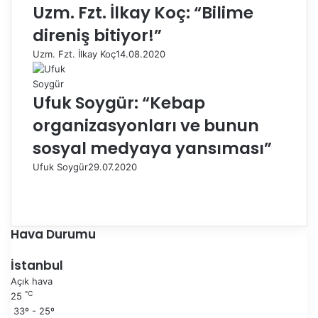
Uzm. Fzt. İlkay Koç: “Bilime
direniş bitiyor!”
Uzm. Fzt. İlkay Koç
14.08.2020
Ufuk Soygür: “Kebap
organizasyonları ve bunun
sosyal medyaya yansıması”
Ufuk Soygür
29.07.2020
Ö
n
S
c
o
e
n
Hava Durumu
k
r
i
a
İstanbul
s
k
Açık hava
a
i
℃
25
y
s
33º - 25º
f
a