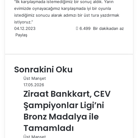
“İlk karşılaşmada istemediğimiz bir sonuç aldık. Yarın
evimizde oynayacağımız karşılaşmada iyi bir oyunla
istediğimiz sonucu alarak adımızı bir üst tura yazdırmak
istiyoruz.”
04.12.2023
6.499
Bir dakikadan az
Paylaş
F
X
L
T
P
R
W
T
E
Y
a
i
u
i
e
h
e
-
a
c
n
m
n
d
a
l
P
z
e
k
b
t
d
t
e
o
d
Sonrakini Oku
b
e
l
e
i
s
g
s
ı
o
d
r
r
t
A
r
t
r
Üst Manşet
o
I
e
p
a
a
17.05.2026
k
n
s
p
m
i
Ziraat Bankkart, CEV
t
l
e
Şampiyonlar Ligi’ni
p
a
Bronz Madalya ile
y
Tamamladı
l
a
Üst Manşet