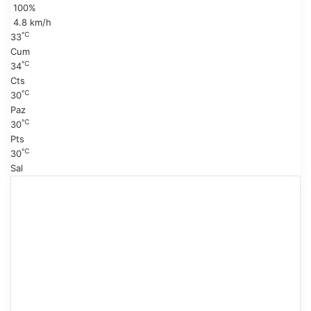
100%
a
y
4.8 km/h
f
℃
33
a
Cum
℃
34
Cts
℃
30
Paz
℃
30
Pts
℃
30
Sal