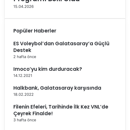
u
s
15.04.2026
r
ı
u
’
s
n
u
d
Popüler Haberler
a
S
ES Voleybol’dan Galatasaray’a Güçlü
a
Destek
h
a
2 hafta önce
y
a
Imoco’yu kim durduracak?
Ç
14.12.2021
ı
k
Halkbank, Galatasaray karşısında
ı
18.02.2022
y
o
Filenin Efeleri, Tarihinde İlk Kez VNL’de
r
Çeyrek Finalde!
3 hafta önce