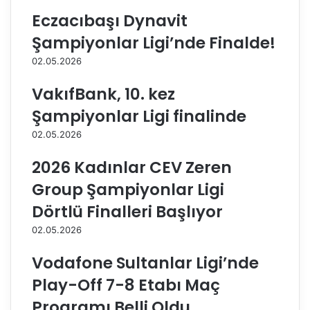
K
u
Eczacıbaşı Dynavit
u
l
l
ü
Şampiyonlar Ligi’nde Finalde!
ü
p
02.05.2026
b
l
ü
e
VakıfBank, 10. kez
'
r
n
D
Şampiyonlar Ligi finalinde
d
ü
02.05.2026
e
n
n
y
2026 Kadınlar CEV Zeren
K
a
a
Ş
Group Şampiyonlar Ligi
m
a
Dörtlü Finalleri Başlıyor
u
m
o
p
02.05.2026
y
i
u
y
Vodafone Sultanlar Ligi’nde
D
o
Play-Off 7-8 Etabı Maç
u
n
y
a
Programı Belli Oldu