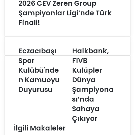
2026 CEV Zeren Group
Şampiyonlar Ligi’nde Türk
Finali!
Eczacıbaşı
Halkbank,
E
H
c
a
Spor
FIVB
z
l
Kulübü'nde
Kulüpler
a
k
c
b
n Kamuoyu
Dünya
ı
a
b
Duyurusu
n
Şampiyona
a
k
sı’nda
ş
,
ı
F
Sahaya
S
I
Çıkıyor
p
V
o
B
İlgili Makaleler
r
K