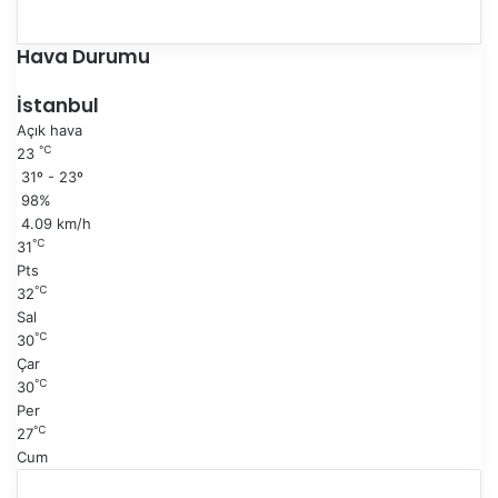
c
o
e
n
Hava Durumu
k
r
i
a
İstanbul
s
k
Açık hava
a
i
℃
23
y
s
31º - 23º
f
a
98%
a
y
4.09 km/h
f
℃
31
a
Pts
℃
32
Sal
℃
30
Çar
℃
30
Per
℃
27
Cum