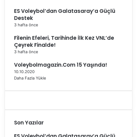
i
e
ES Voleybol’dan Galatasaray’a Güçlü
'
r
n
Destek
d
3 hafta önce
e
!
Filenin Efeleri, Tarihinde İlk Kez VNL’de
Çeyrek Finalde!
3 hafta önce
Voleybolmagazin.Com 15 Yaşında!
10.10.2020
Daha Fazla Yükle
Son Yazılar
ES Voleybol’dan Galatasaray’a Güçlü