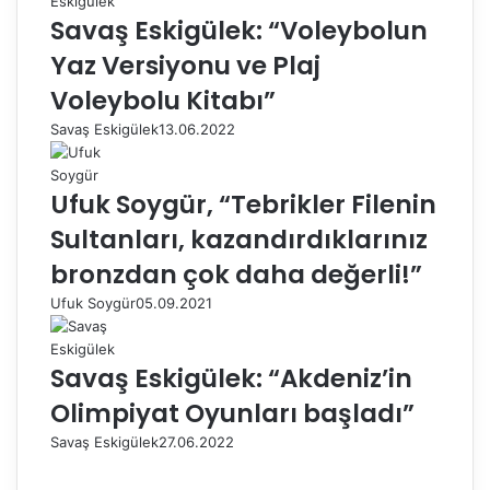
Savaş Eskigülek: “Voleybolun
Yaz Versiyonu ve Plaj
Voleybolu Kitabı”
Savaş Eskigülek
13.06.2022
Ufuk Soygür, “Tebrikler Filenin
Sultanları, kazandırdıklarınız
bronzdan çok daha değerli!”
Ufuk Soygür
05.09.2021
Savaş Eskigülek: “Akdeniz’in
Olimpiyat Oyunları başladı”
Savaş Eskigülek
27.06.2022
Ö
n
S