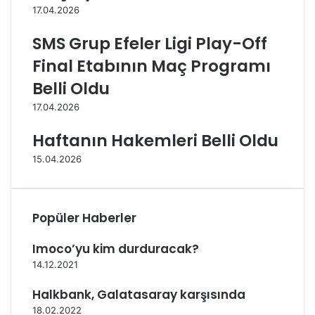
17.04.2026
i
l
g
S
SMS Grup Efeler Ligi Play-Off
d
e
o
z
Final Etabının Maç Programı
n
o
Belli Oldu
S
n
a
u
17.04.2026
r
Ö
ı
n
Haftanın Hakemleri Belli Oldu
y
c
15.04.2026
e
e
r
s
B
i
e
B
Popüler Haberler
l
i
e
l
Imoco’yu kim durduracak?
d
d
i
i
14.12.2021
y
r
Halkbank, Galatasaray karşısında
e
i
s
l
18.02.2022