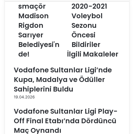
m
V
smaçör
2020-2021
e
F
Madison
Voleybol
r
'
i
d
Rigdon
Sezonu
k
e
a
Sarıyer
n
Öncesi
l
2
Belediyesi'n
Bildiriler
ı
0
s
2
de!
İlgili Makaleler
m
0
a
-
Vodafone Sultanlar Ligi’nde
ç
2
ö
0
Kupa, Madalya ve Ödüller
r
2
Sahiplerini Buldu
M
1
a
V
19.04.2026
d
o
i
l
Vodafone Sultanlar Ligi Play-
s
e
Off Final Etabı’nda Dördüncü
o
y
n
b
Maç Oynandı
R
o