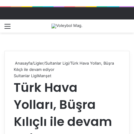
Menü
Dış gö
A
Anasayfa
/
Ligler
/
Sultanlar Ligi
/
Türk Hava Yolları, Büşra
Kılıçlı ile devam ediyor
Sultanlar Ligi
Manşet
Türk Hava
Yolları, Büşra
Kılıçlı ile devam