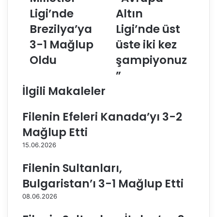
n
k
Ligi’nde
Altın
i
G
n
Brezilya’ya
ü
Ligi’nde üst
S
n
3-1 Mağlup
üste iki kez
u
g
l
ö
Oldu
şampiyonuz
t
r
”
a
:
n
“
İlgili Makaleler
l
A
a
v
Filenin Efeleri Kanada’yı 3-2
r
r
ı
u
Mağlup Etti
,
p
15.06.2026
M
a
i
A
Filenin Sultanları,
l
l
l
t
Bulgaristan’ı 3-1 Mağlup Etti
e
ı
08.06.2026
t
n
l
L