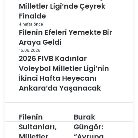
Milletler Ligi’nde Çeyrek
Finalde
4 hafta önce
Filenin Efeleri Yemekte Bir
Araya Geldi
15.06.2026
2026 FIVB Kadınlar
Voleybol Milletler Ligi’nin
İkinci Hafta Heyecanı
Ankara’da Yaşanacak
Filenin
Burak
F
B
i
u
Sultanları,
Güngör:
l
r
Milletler
“Avrupa
e
a