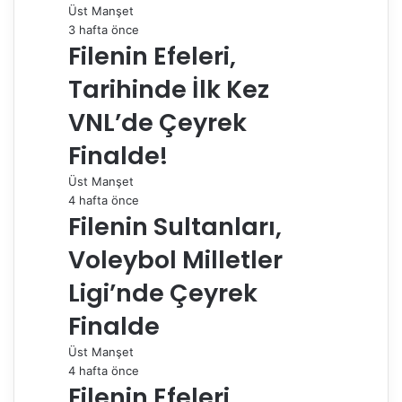
Üst Manşet
o
I
e
p
a
a
3 hafta önce
k
n
s
p
m
i
Filenin Efeleri,
t
l
e
Tarihinde İlk Kez
p
a
VNL’de Çeyrek
y
Finalde!
l
a
Üst Manşet
ş
4 hafta önce
Filenin Sultanları,
Voleybol Milletler
Ligi’nde Çeyrek
Finalde
Üst Manşet
4 hafta önce
Filenin Efeleri