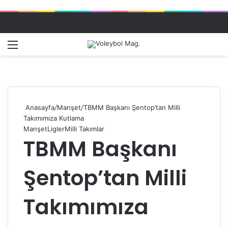
Menü
Dış gö
A
Anasayfa
/
Manşet
/
TBMM Başkanı Şentop’tan Milli
Takımımıza Kutlama
Manşet
Ligler
Milli Takımlar
TBMM Başkanı
Şentop’tan Milli
Takımımıza