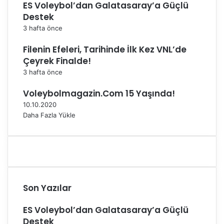
ES Voleybol’dan Galatasaray’a Güçlü
-
m
Destek
1
p
3 hafta önce
M
i
a
y
Filenin Efeleri, Tarihinde İlk Kez VNL’de
ğ
o
Çeyrek Finalde!
l
n
u
u
3 hafta önce
p
z
Voleybolmagazin.Com 15 Yaşında!
O
”
l
10.10.2020
d
Daha Fazla Yükle
u
Son Yazılar
ES Voleybol’dan Galatasaray’a Güçlü
Destek