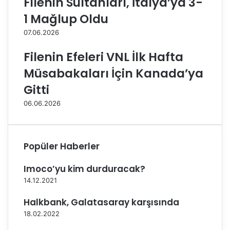
Filenin Sultanları, İtalya’ya 3-
e
i
r
g
1 Mağlup Oldu
L
i
07.06.2026
i
’
g
n
Filenin Efeleri VNL İlk Hafta
i
d
’
e
Müsabakaları İçin Kanada’ya
n
ü
Gitti
d
s
e
t
06.06.2026
B
ü
r
s
e
t
z
e
Popüler Haberler
i
i
l
k
Imoco’yu kim durduracak?
y
i
14.12.2021
a
k
’
e
Halkbank, Galatasaray karşısında
y
z
18.02.2022
a
ş
3
a