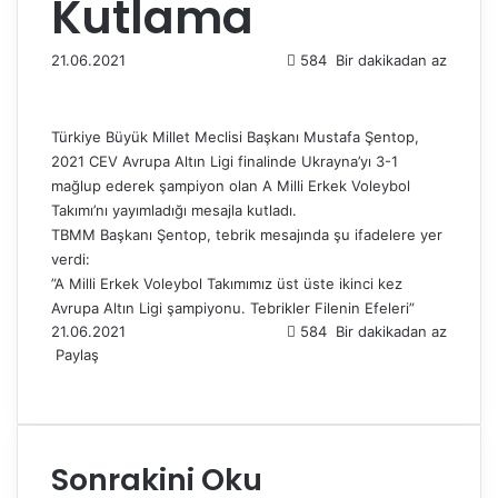
Kutlama
21.06.2021
584
Bir dakikadan az
Türkiye Büyük Millet Meclisi Başkanı Mustafa Şentop,
2021 CEV Avrupa Altın Ligi finalinde Ukrayna’yı 3-1
mağlup ederek şampiyon olan A Milli Erkek Voleybol
Takımı’nı yayımladığı mesajla kutladı.
TBMM Başkanı Şentop, tebrik mesajında şu ifadelere yer
verdi:
”
A Milli Erkek Voleybol Takımımız üst üste ikinci kez
Avrupa Altın Ligi şampiyonu.
Tebrikler Filenin Efeleri”
21.06.2021
584
Bir dakikadan az
Paylaş
F
X
L
T
P
R
W
T
E
Y
a
i
u
i
e
h
e
-
a
c
n
m
n
d
a
l
P
z
e
k
b
t
d
t
e
o
d
Sonrakini Oku
b
e
l
e
i
s
g
s
ı
o
d
r
r
t
A
r
t
r