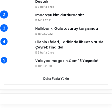
Destek
y
3 hafta önce
o
Imoco’yu kim durduracak?
r
14.12.2021
Halkbank, Galatasaray karşısında
18.02.2022
Filenin Efeleri, Tarihinde İlk Kez VNL’de
Çeyrek Finalde!
3 hafta önce
Voleybolmagazin.Com 15 Yaşında!
10.10.2020
Daha Fazla Yükle