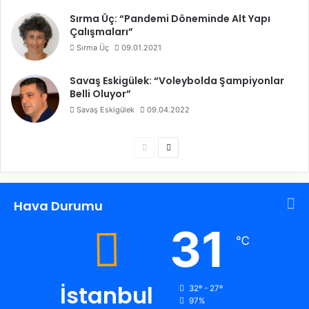
Sırma Üç: “Pandemi Döneminde Alt Yapı
Çalışmaları”
Sırma Üç
09.01.2021
Savaş Eskigülek: “Voleybolda Şampiyonlar
Belli Oluyor”
Savaş Eskigülek
09.04.2022
Ö
S
n
o
c
n
Hava Durumu
e
r
k
a
31
℃
i
k
s
i
a
s
İstanbul
32º - 27º
97%
y
a