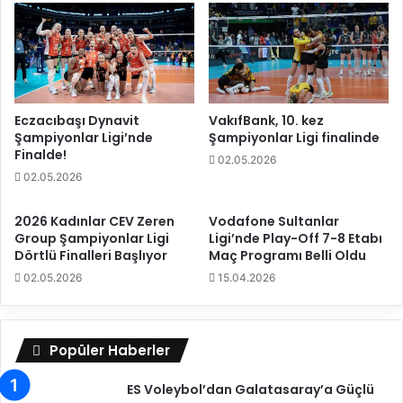
o
n
ç
a
l
ı
ş
Eczacıbaşı Dynavit
VakıfBank, 10. kez
Şampiyonlar Ligi’nde
Şampiyonlar Ligi finalinde
m
Finalde!
a
02.05.2026
l
02.05.2026
a
r
2026 Kadınlar CEV Zeren
Vodafone Sultanlar
ı
Group Şampiyonlar Ligi
Ligi’nde Play-Off 7-8 Etabı
n
Dörtlü Finalleri Başlıyor
Maç Programı Belli Oldu
ı
02.05.2026
15.04.2026
s
ü
r
d
Popüler Haberler
ü
r
ES Voleybol’dan Galatasaray’a Güçlü
ü