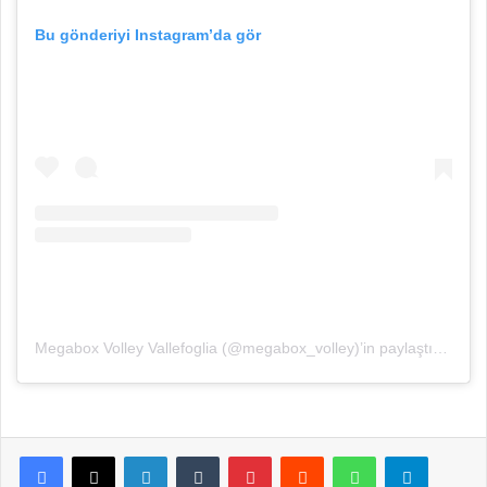
Bu gönderiyi Instagram’da gör
Megabox Volley Vallefoglia (@megabox_volley)’in paylaştığı bir gönderi
Facebook
X
LinkedIn
Tumblr
Pinterest
Reddit
WhatsApp
Telegram