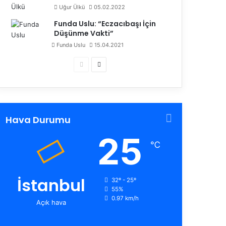
Uğur Ülkü
05.02.2022
Funda Uslu: “Eczacıbaşı İçin
Düşünme Vakti”
Funda Uslu
15.04.2021
Ö
S
n
o
c
n
e
r
Hava Durumu
k
a
25
i
k
℃
s
i
a
s
y
a
İstanbul
32º - 25º
55%
f
y
0.97 km/h
Açık hava
a
f
a