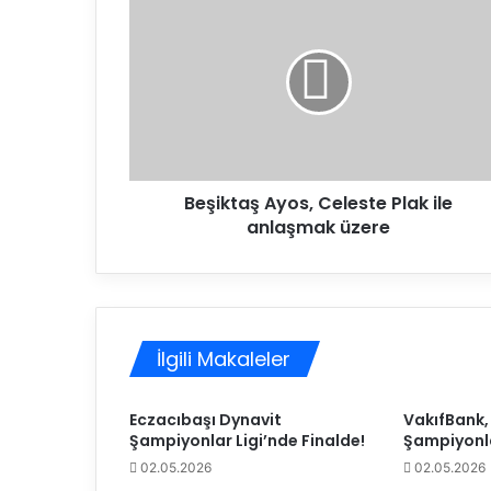
e
ş
i
k
t
a
ş
A
Beşiktaş Ayos, Celeste Plak ile
y
anlaşmak üzere
o
s
,
C
e
l
İlgili Makaleler
e
s
t
Eczacıbaşı Dynavit
VakıfBank, 
e
Şampiyonlar Ligi’nde Finalde!
Şampiyonla
P
02.05.2026
02.05.2026
l