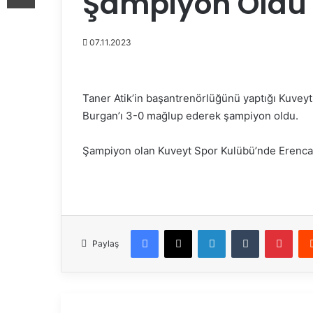
Şampiyon Oldu
07.11.2023
Taner Atik’in başantrenörlüğünü yaptığı Kuveyt
Burgan’ı 3-0 mağlup ederek şampiyon oldu.
Şampiyon olan Kuveyt Spor Kulübü’nde Erenca
Facebook
X
LinkedIn
Tumblr
Pinterest
Paylaş