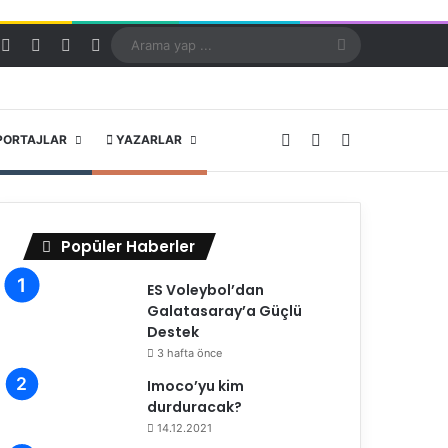
Kayıt Ol
Rastgele Makale
Kenar Bölmesi
Dış görünümü değiştir
Arama
yap
...
X
YouTube
Instagram
PORTAJLAR
YAZARLAR
Popüler Haberler
ES Voleybol’dan
Galatasaray’a Güçlü
Destek
3 hafta önce
Imoco’yu kim
durduracak?
14.12.2021