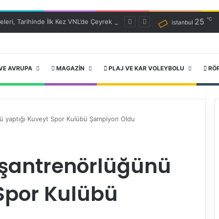
℃
25
Filenin Efeleri, Tarihinde İlk Kez VNL’de Çeyrek Finalde!
istanbul
VE AVRUPA
MAGAZIN
PLAJ VE KAR VOLEYBOLU
RÖ
nü yaptığı Kuveyt Spor Kulübü Şampiyon Oldu
aşantrenörlüğünü
Spor Kulübü