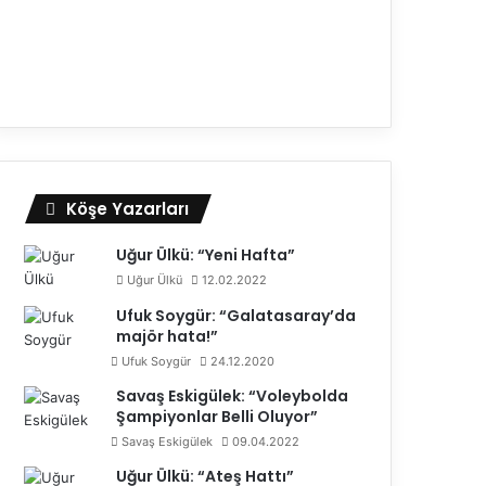
Köşe Yazarları
Uğur Ülkü: “Yeni Hafta”
Uğur Ülkü
12.02.2022
Ufuk Soygür: “Galatasaray’da
majör hata!”
Ufuk Soygür
24.12.2020
Savaş Eskigülek: “Voleybolda
Şampiyonlar Belli Oluyor”
Savaş Eskigülek
09.04.2022
Uğur Ülkü: “Ateş Hattı”