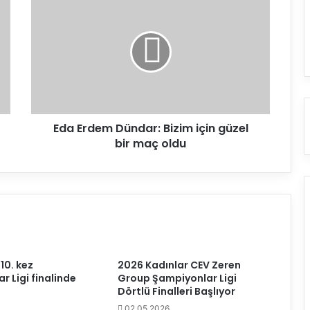
d
a
E
r
d
e
m
D
Eda Erdem Dündar: Bizim için güzel
ü
bir maç oldu
n
d
a
r
:
B
i
z
i
10. kez
2026 Kadınlar CEV Zeren
m
r Ligi finalinde
Group Şampiyonlar Ligi
i
Dörtlü Finalleri Başlıyor
ç
02.05.2026