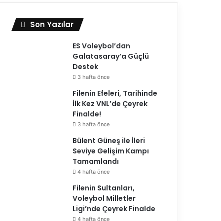
Son Yazılar
Üst Manşet
ES Voleybol’dan
Galatasaray’a Güçlü
03.05.2026
Destek
2026 CEV Zeren Group Şa
3 hafta önce
Şampiyonu Vakı
Filenin Efeleri, Tarihinde
İlk Kez VNL’de Çeyrek
Finalde!
3 hafta önce
Bülent Güneş ile İleri
Seviye Gelişim Kampı
Tamamlandı
4 hafta önce
Filenin Sultanları,
Voleybol Milletler
Ligi’nde Çeyrek Finalde
4 hafta önce