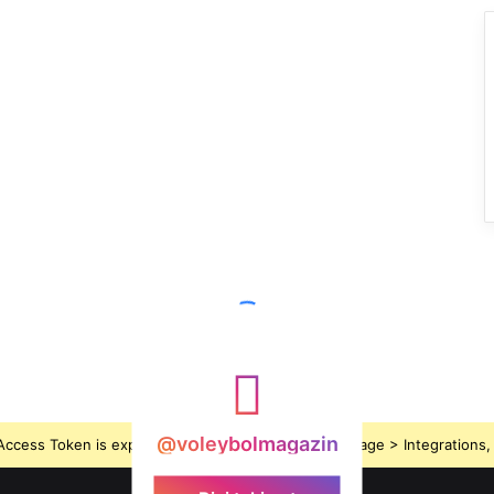
@voleybolmagazin
ccess Token is expired, Go to the Theme options page > Integrations, t