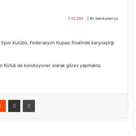
10.354
Bir dakikadan az
 Spor Kulübü, Federasyon Kupası finalinde karşılaştığı
n Kütük de kondisyoner olarak görev yapmakta.
Reddit
E-Posta ile paylaş
Yazdır