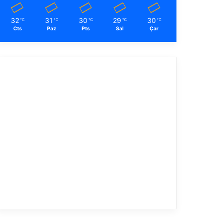
32
31
30
29
30
℃
℃
℃
℃
℃
Cts
Paz
Pts
Sal
Çar