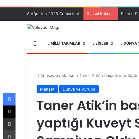
8 Ağustos 2026 Cumartesi
Güncel Haberler
ANA SAYFA
MILLI TAKIMLAR
LIGLER
DÜNYA 
Anasayfa
/
Manşet
/
Taner Atik’in başantrenörlüğü
Manşet
Dünya ve Avrupa
Facebook
Taner Atik’in b
X
yaptığı Kuveyt 
E-Posta ile paylaş
Yazdır