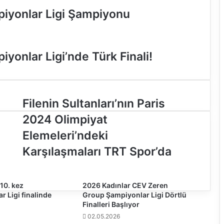
iyonlar Ligi Şampiyonu
onlar Ligi’nde Türk Finali!
F
Filenin Sultanları’nın Paris
i
2024 Olimpiyat
l
e
Elemeleri’ndeki
n
Karşılaşmaları TRT Spor’da
i
n
S
u
10. kez
2026 Kadınlar CEV Zeren
r Ligi finalinde
Group Şampiyonlar Ligi Dörtlü
l
Finalleri Başlıyor
t
a
02.05.2026