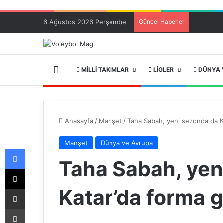
6 Ağustos 2026 Perşembe
Güncel Haberler
ANA SAYFA
MILLI TAKIMLAR
LIGLER
DÜNYA 
Anasayfa
/
Manşet
/
Taha Sabah, yeni sezonda da K
Manşet
Dünya ve Avrupa
Facebook
Taha Sabah, yen
X
Katar’da forma 
E-Posta ile paylaş
Yazdır