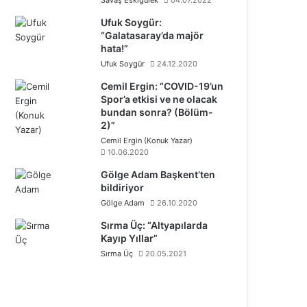
Ufuk Soygür:
“Galatasaray’da majör
hata!”
Ufuk Soygür
24.12.2020
Cemil Ergin: “COVID-19’un
Spor’a etkisi ve ne olacak
bundan sonra? (Bölüm-
2)”
Cemil Ergin (Konuk Yazar)
10.06.2020
Gölge Adam Başkent’ten
bildiriyor
Gölge Adam
26.10.2020
Sırma Üç: “Altyapılarda
Kayıp Yıllar”
Sırma Üç
20.05.2021
Ö
n
S
c
o