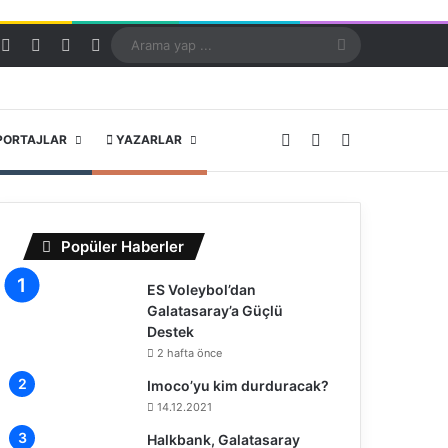
Kayıt Ol
Rastgele Makale
Kenar Bölmesi
Dış görünümü değiştir
Arama
yap
...
X
YouTube
Instagram
PORTAJLAR
YAZARLAR
Popüler Haberler
ES Voleybol’dan
Galatasaray’a Güçlü
Destek
2 hafta önce
Imoco’yu kim durduracak?
14.12.2021
Halkbank, Galatasaray