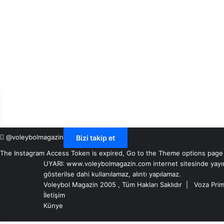
@voleybolmagazin
Bizi takip et
The Instagram Access Token is expired, Go to the Theme options page > 
UYARI: www.voleybolmagazin.com internet sitesinde yayınlan
gösterilse dahi kullanılamaz, alıntı yapılamaz.
Voleybol Magazin 2005 , Tüm Hakları Saklıdır |
Voza Prim
İletişim
Künye