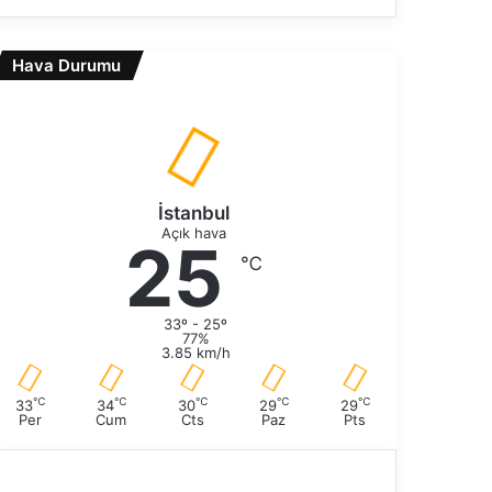
e
n
k
r
i
Hava Durumu
a
s
k
a
i
y
s
f
a
a
y
f
İstanbul
a
Açık hava
25
℃
33º - 25º
77%
3.85 km/h
℃
℃
℃
℃
℃
33
34
30
29
29
Per
Cum
Cts
Paz
Pts