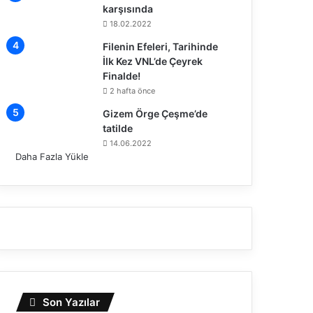
karşısında
18.02.2022
Filenin Efeleri, Tarihinde
İlk Kez VNL’de Çeyrek
Finalde!
2 hafta önce
Gizem Örge Çeşme’de
tatilde
14.06.2022
Daha Fazla Yükle
Son Yazılar