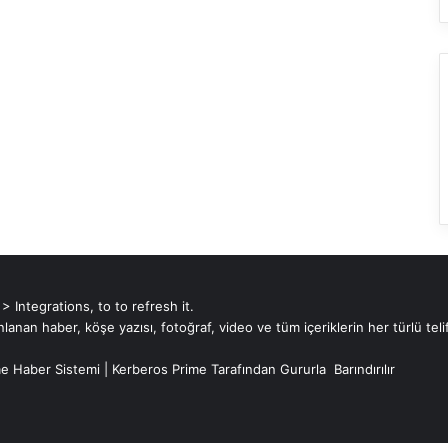
d
a
Integrations, to to refresh it.
an haber, köşe yazısı, fotoğraf, video ve tüm içeriklerin her türlü telif
e Haber Sistemi
|
Kerberos Prime
Tarafından Gururla
Barındırılır