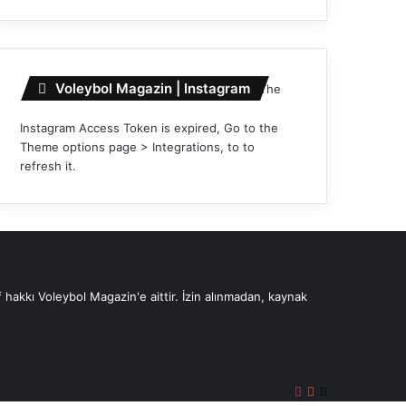
Voleybol Magazin | Instagram
The
Instagram Access Token is expired, Go to the
Theme options page > Integrations, to to
refresh it.
 hakkı Voleybol Magazin'e aittir. İzin alınmadan, kaynak
Instagram
YouTube
X