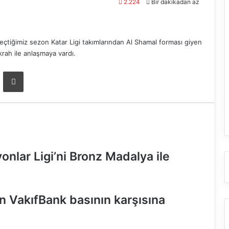
2.224
Bir dakikadan az
eçtiğimiz sezon Katar Ligi takımlarından Al Shamal forması giyen
krah ile anlaşmaya vardı.
ta ile paylaş
Yazdır
nlar Ligi’ni Bronz Madalya ile
n VakıfBank basının karşısına