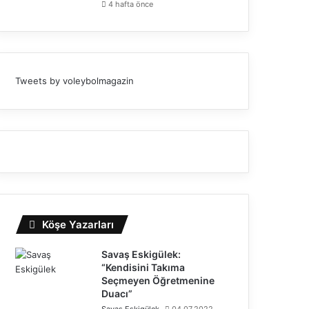
4 hafta önce
Tweets by voleybolmagazin
Köşe Yazarları
Savaş Eskigülek:
“Kendisini Takıma
Seçmeyen Öğretmenine
Duacı”
Savaş Eskigülek
04.07.2022