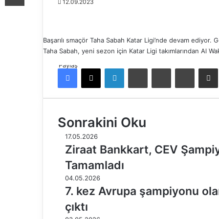
12.09.2023
Başarılı smaçör Taha Sabah Katar Ligi’nde devam ediyor. G
Taha Sabah, yeni sezon için Katar Ligi takımlarından Al Wa
Paylaş
Facebook
X
LinkedIn
Tumblr
Pinterest
Reddit
E-Pos
Sonrakini Oku
17.05.2026
Ziraat Bankkart, CEV Şampiyo
Tamamladı
04.05.2026
7. kez Avrupa şampiyonu ola
çıktı