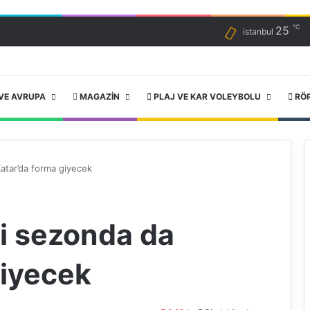
℃
25
istanbul
VE AVRUPA
MAGAZIN
PLAJ VE KAR VOLEYBOLU
RÖ
atar’da forma giyecek
i sezonda da
giyecek