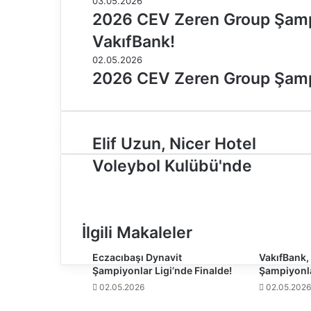
03.05.2026
2026 CEV Zeren Group Şamp
VakıfBank!
02.05.2026
2026 CEV Zeren Group Şampiy
E
Elif Uzun, Nicer Hotel
l
Voleybol Kulübü'nde
i
f
U
z
u
İlgili Makaleler
n
,
Eczacıbaşı Dynavit
VakıfBank, 
Şampiyonlar Ligi’nde Finalde!
Şampiyonla
N
i
02.05.2026
02.05.2026
c