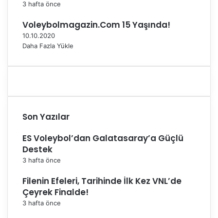
e
P
3 hafta önce
s
r
Voleybolmagazin.Com 15 Yaşında!
a
o
j
g
10.10.2020
ı
r
Daha Fazla Yükle
a
m
ı
B
e
l
Son Yazılar
l
i
ES Voleybol’dan Galatasaray’a Güçlü
O
l
Destek
d
3 hafta önce
u
Filenin Efeleri, Tarihinde İlk Kez VNL’de
Çeyrek Finalde!
3 hafta önce