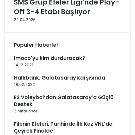
SMS Grup Efeler Ligi’nde Play-
a
v
Off 3-4 Etabı Başlıyor
m
e
a
F
22.04.2026
z
i
a
n
n
a
B
l
Popüler Haberler
a
E
y
t
Imoco’yu kim durduracak?
r
a
14.12.2021
a
p
m
l
Halkbank, Galatasaray karşısında
ı
a
18.02.2022
K
r
u
ı
ES Voleybol’dan Galatasaray’a Güçlü
t
n
Destek
l
ı
3 hafta önce
a
n
m
M
Filenin Efeleri, Tarihinde İlk Kez VNL’de
a
a
Çeyrek Finalde!
M
ç