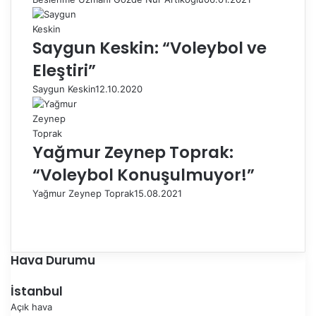
Saygun Keskin: “Voleybol ve
Eleştiri”
Saygun Keskin
12.10.2020
Yağmur Zeynep Toprak:
“Voleybol Konuşulmuyor!”
Yağmur Zeynep Toprak
15.08.2021
Ö
n
S
c
o
e
n
Hava Durumu
k
r
i
a
İstanbul
s
k
Açık hava
a
i