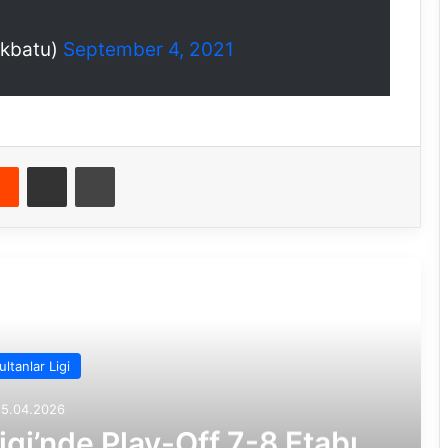
akbatu)
September 4, 2021
Reddit
E-Posta ile paylaş
Yazdır
rakini Oku
ultanlar Ligi
15.04.2026
igi’nde Play-Off 7-8 Etabı