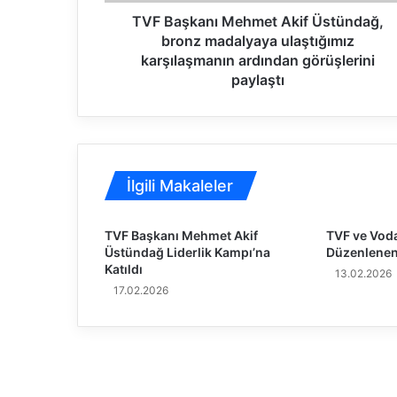
n
ı
TVF Başkanı Mehmet Akif Üstündağ,
22.02.2026
M
bronz madalyaya ulaştığımız
Türkiye ile Gürcistan Voleybol Federasyo
e
karşılaşmanın ardından görüşlerini
h
paylaştı
m
e
t
A
k
İlgili Makaleler
i
f
Ü
TVF Başkanı Mehmet Akif
TVF ve Vodaf
s
Üstündağ Liderlik Kampı’na
Düzenlenen
t
Katıldı
13.02.2026
ü
17.02.2026
n
d
a
ğ
,
b