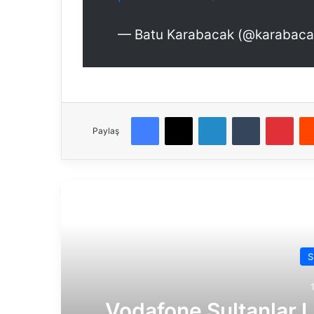
— Batu Karabacak (@karabac
Facebook
X
LinkedIn
Tumblr
Pinterest
Paylaş
Son
S
Vodafone Sultanlar L