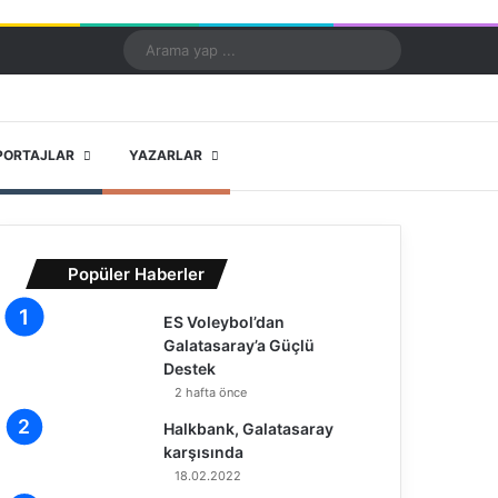
Kayıt Ol
Rastgele Makale
Kenar Bölmesi
Dış görünümü değiştir
Arama
yap
...
X
YouTube
Instagram
PORTAJLAR
YAZARLAR
Popüler Haberler
ES Voleybol’dan
Galatasaray’a Güçlü
Destek
2 hafta önce
Halkbank, Galatasaray
karşısında
18.02.2022