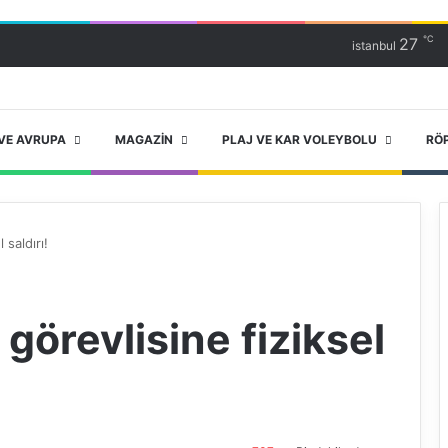
℃
27
istanbul
VE AVRUPA
MAGAZIN
PLAJ VE KAR VOLEYBOLU
RÖ
 saldırı!
görevlisine fiziksel