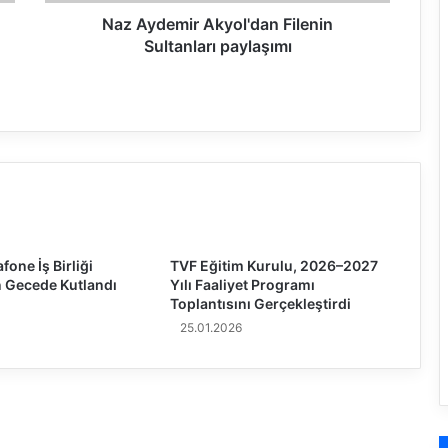
i
r
Naz Aydemir Akyol'dan Filenin
A
Sultanları paylaşımı
nları Arasında İş Birliği
k
y
o
l
'
d
a
n
F
i
one İş Birliği
TVF Eğitim Kurulu, 2026–2027
l
 Gecede Kutlandı
Yılı Faaliyet Programı
e
Toplantısını Gerçekleştirdi
n
25.01.2026
i
n
S
u
l
t