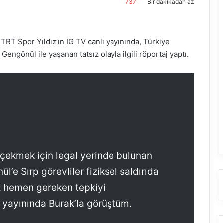
737
Bir dakikadan az
RT Spor Yıldız’ın IG TV canlı yayınında, Türkiye
ngönül ile yaşanan tatsız olayla ilgili röportaj yaptı.
çekmek için legal yerinde bulunan
’e Sırp görevliler fiziksel saldırıda
z hemen gereken tepkiyi
ı yayınında Burak’la görüştüm.