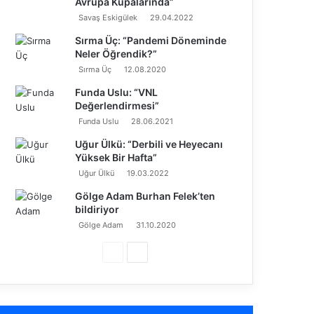
Avrupa Kupalarında”
Savaş Eskigülek
29.04.2022
Sırma Üç: “Pandemi Döneminde
Neler Öğrendik?”
Sırma Üç
12.08.2020
Funda Uslu: “VNL
Değerlendirmesi”
Funda Uslu
28.06.2021
Uğur Ülkü: “Derbili ve Heyecanı
Yüksek Bir Hafta”
Uğur Ülkü
19.03.2022
Gölge Adam Burhan Felek’ten
bildiriyor
Gölge Adam
31.10.2020
Ö
S
n
o
c
n
e
r