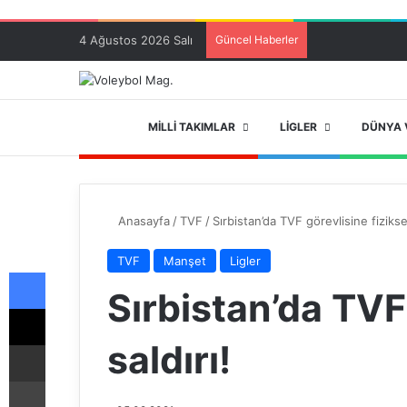
4 Ağustos 2026 Salı
Güncel Haberler
ANA SAYFA
MILLI TAKIMLAR
LIGLER
DÜNYA 
Anasayfa
/
TVF
/
Sırbistan’da TVF görevlisine fiziksel
TVF
Manşet
Ligler
Facebook
Sırbistan’da TVF 
X
saldırı!
E-Posta ile paylaş
Yazdır