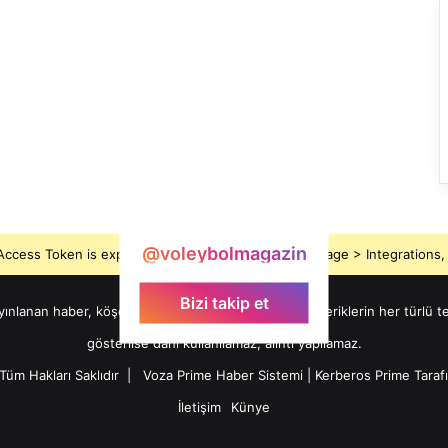
@voleybolmagazin
ccess Token is expired, Go to the Theme options page > Integrations, t
Bizi takip et
nan haber, köşe yazısı, fotoğraf, video ve tüm içeriklerin her türlü tel
gösterilse dahi kullanılamaz, alıntı yapılamaz.
Tüm Hakları Saklıdır |
Voza Prime Haber Sistemi
|
Kerberos Prime
Taraf
İletişim
Künye
X
YouTube
Instagram