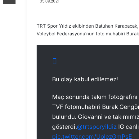
05.09.2021
TRT Spor Yıldız ekibinden Batuhan Karabacak, T
Voleybol Federasyonu’nun foto muhabiri Burak Ge
Bu olay kabul edilemez!
Maç sonunda takım fotoğrafını 
TVF fotomuhabiri Burak Gengönül
bulundu. Giovanni ve takımımı
gösterdi.
@trtsporyildiz
IG canl
pic.twitter.com/UoIezGmPsE