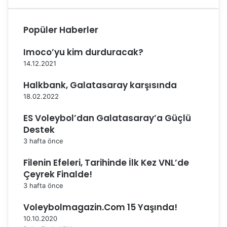
ı
y
n
o
ı
r
Popüler Haberler
s
!
ü
C
Imoco’yu kim durduracak?
r
a
14.12.2021
d
n
ü
l
Halkbank, Galatasaray karşısında
r
ı
18.02.2022
ü
y
y
a
ES Voleybol’dan Galatasaray’a Güçlü
o
y
Destek
r
ı
3 hafta önce
n
l
Filenin Efeleri, Tarihinde İlk Kez VNL’de
a
Çeyrek Finalde!
b
u
3 hafta önce
r
Voleybolmagazin.Com 15 Yaşında!
a
d
10.10.2020
a