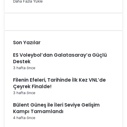
Daha Fazla Yükle
n
i
z
l
e
y
Son Yazılar
e
b
i
ES Voleybol’dan Galatasaray’a Güçlü
l
Destek
i
3 hafta önce
r
s
Filenin Efeleri, Tarihinde İlk Kez VNL’de
i
Çeyrek Finalde!
n
3 hafta önce
i
z
Bülent Güneş ile İleri Seviye Gelişim
!
Kampı Tamamlandı
4 hafta önce