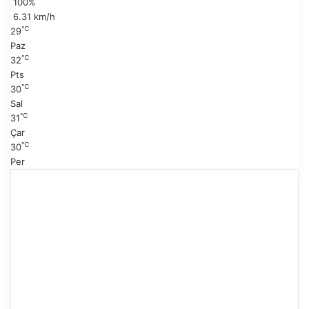
100%
a
y
6.31 km/h
f
℃
29
a
Paz
℃
32
Pts
℃
30
Sal
℃
31
Çar
℃
30
Per