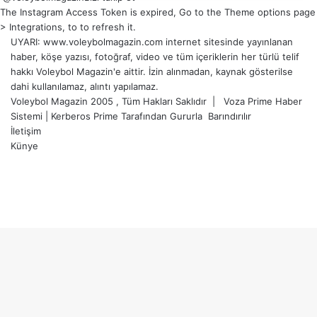
The Instagram Access Token is expired, Go to the Theme options page
> Integrations, to to refresh it.
UYARI: www.voleybolmagazin.com internet sitesinde yayınlanan
haber, köşe yazısı, fotoğraf, video ve tüm içeriklerin her türlü telif
hakkı Voleybol Magazin'e aittir. İzin alınmadan, kaynak gösterilse
dahi kullanılamaz, alıntı yapılamaz.
Voleybol Magazin 2005 , Tüm Hakları Saklıdır |
Voza Prime Haber
Sistemi
|
Kerberos Prime
Tarafından Gururla
Barındırılır
İletişim
Künye
X
YouTube
Instagram
Facebook
X
LinkedIn
WhatsApp
Telegram
Başa
dön
tuşu