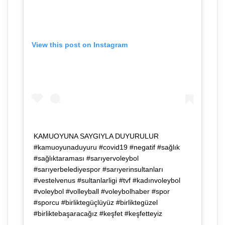
View this post on Instagram
KAMUOYUNA SAYGIYLA DUYURULUR
#kamuoyunaduyuru #covid19 #negatif #sağlık
#sağlıktaraması #sarıyervoleybol
#sarıyerbelediyespor #sarıyerinsultanları
#vestelvenus #sultanlarligi #tvf #kadınvoleybol
#voleybol #volleyball #voleybolhaber #spor
#sporcu #birliktegüçlüyüz #birliktegüzel
#birliktebaşaracağız #keşfet #keşfetteyiz