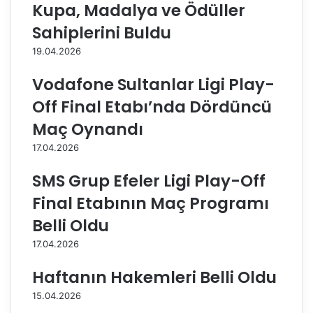
Kupa, Madalya ve Ödüller
r
n
,
u
Sahiplerini Buldu
y
k
19.04.2026
e
u
n
r
Vodafone Sultanlar Ligi Play-
i
a
s
l
Off Final Etabı’nda Dördüncü
e
a
Maç Oynandı
z
r
o
ı
17.04.2026
n
b
ç
u
SMS Grup Efeler Ligi Play-Off
a
g
Final Etabının Maç Programı
l
ü
ı
n
Belli Oldu
ş
ç
17.04.2026
m
e
a
k
Haftanın Hakemleri Belli Oldu
l
i
a
l
15.04.2026
r
i