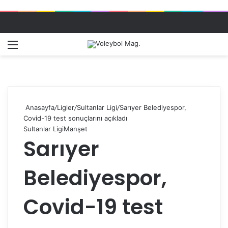
Menü
Dış gö
A
Anasayfa
/
Ligler
/
Sultanlar Ligi
/
Sarıyer Belediyespor,
Covid-19 test sonuçlarını açıkladı
Sultanlar Ligi
Manşet
Sarıyer
Belediyespor,
Covid-19 test