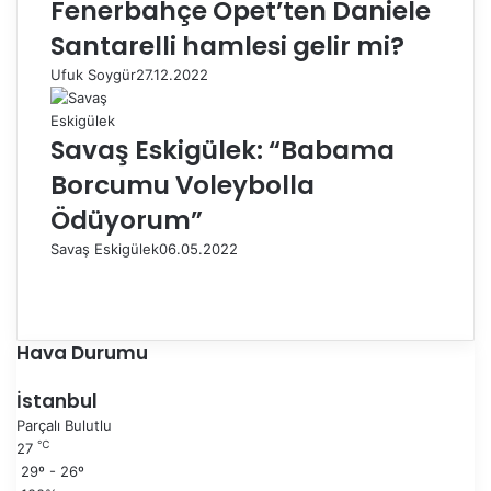
Fenerbahçe Opet’ten Daniele
Santarelli hamlesi gelir mi?
Ufuk Soygür
27.12.2022
Savaş Eskigülek: “Babama
Borcumu Voleybolla
Ödüyorum”
Savaş Eskigülek
06.05.2022
Ö
n
S
c
o
e
n
Hava Durumu
k
r
i
a
İstanbul
s
k
Parçalı Bulutlu
a
i
℃
27
y
s
29º - 26º
f
a