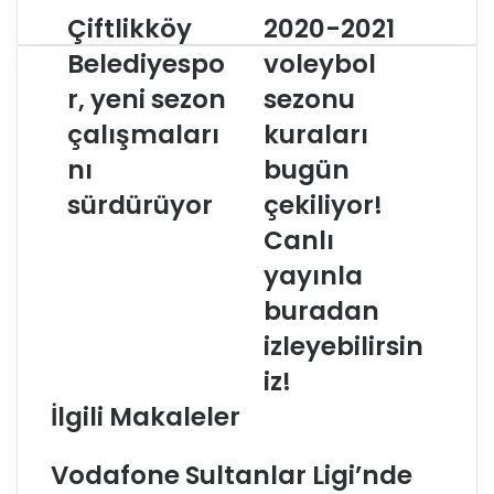
Çiftlikköy
2020-2021
Ç
2
i
0
Belediyespo
voleybol
f
2
r, yeni sezon
sezonu
t
0
l
-
çalışmaları
kuraları
i
2
k
nı
0
bugün
k
2
sürdürüyor
çekiliyor!
ö
1
y
v
Canlı
B
o
yayınla
e
l
l
e
buradan
e
y
izleyebilirsin
d
b
i
o
iz!
y
l
İlgili Makaleler
e
s
s
e
p
z
Vodafone Sultanlar Ligi’nde
o
o