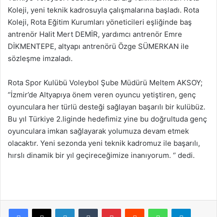
Koleji, yeni teknik kadrosuyla çalışmalarına başladı. Rota
Koleji, Rota Eğitim Kurumları yöneticileri eşliğinde baş
antrenör Halit Mert DEMİR, yardımcı antrenör Emre
DİKMENTEPE, altyapı antrenörü Özge SÜMERKAN ile
sözleşme imzaladı.
Rota Spor Kulübü Voleybol Şube Müdürü Meltem AKSOY;
‘’İzmir’de Altyapıya önem veren oyuncu yetiştiren, genç
oyunculara her türlü desteği sağlayan başarılı bir kulübüz.
Bu yıl Türkiye 2.liginde hedefimiz yine bu doğrultuda genç
oyunculara imkan sağlayarak yolumuza devam etmek
olacaktır. Yeni sezonda yeni teknik kadromuz ile başarılı,
hırslı dinamik bir yıl geçireceğimize inanıyorum. ‘’ dedi.
Facebook
X
LinkedIn
Tumblr
Pinterest
Reddit
WhatsApp
Telegram