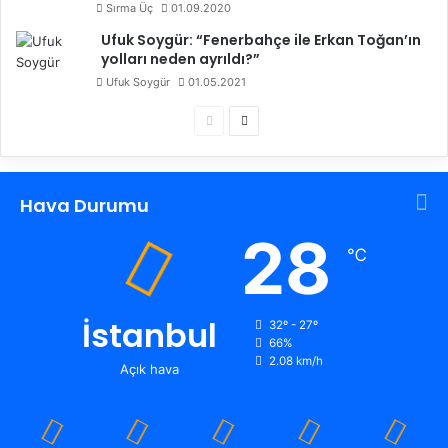
Sırma Üç
01.09.2020
Ufuk Soygür: “Fenerbahçe ile Erkan Toğan’ın
yolları neden ayrıldı?”
Ufuk Soygür
01.05.2021
Ö
S
n
o
c
n
Hava Durumu
e
r
k
a
28
℃
i
k
s
i
a
s
İstanbul
32º - 27º
66%
y
a
2.08 km/h
Açık hava
f
y
a
f
a