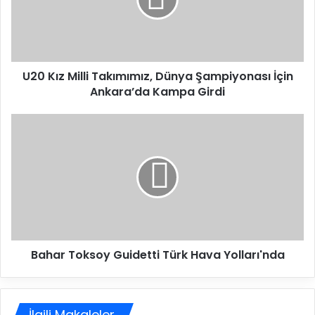
ı
z
M
i
l
U20 Kız Milli Takımımız, Dünya Şampiyonası İçin
l
Ankara’da Kampa Girdi
i
T
a
B
k
a
ı
h
m
a
ı
r
m
T
ı
o
z
k
,
s
D
Bahar Toksoy Guidetti Türk Hava Yolları'nda
o
ü
y
n
G
y
u
a
İlgili Makaleler
i