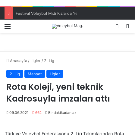
Festival Voleybol Midi Kızlarda Yenilgisiz Türkiye Şampiyonu ES Voleybol
Menü
Dış gö
A
Anasayfa
/
Ligler
/
2. Lig
2. Lig
Manşet
Ligler
Rota Koleji, yeni teknik
Kadrosuyla imzaları attı
09.06.2021
662
Bir dakikadan az
Türkiye Voleybol Federasyonu 2. Lig Takımlarından Rota