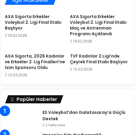
Ş
d
a
e
AXA Sigorta Erkekler
AXA Sigorta Erkekler
m
t
Voleybol 2. Ligi Final Etabı
Voleybol 2. Ligi Final Etabı
p
t
Başlıyor
Maç ve Antrenman
i
i
Programı Açıklandı
19.02.2026
y
T
19.02.2026
o
ü
n
r
a
AXA Sigorta, 2026 Kadınlar
TVF Kadınlar 2.Ligi’nde
k
ve Erkekler 2. Lig Finalleri’ne
Çeyrek Final Etabı Başlıyor
s
H
İsim Sponsoru Oldu
ı
a
13.02.2026
İ
v
13.02.2026
ç
a
i
Y
n
o
Popüler Haberler
A
l
n
l
ES Voleybol’dan Galatasaray’a Güçlü
k
a
Destek
a
r
r
2 hafta önce
ı
a
'