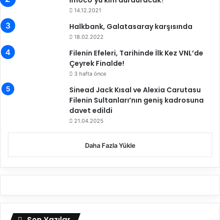
Imoco’yu kim durduracak?
’
n
14.12.2021
d
d
a
Halkbank, Galatasaray karşısında
a
K
18.02.2022
a
Filenin Efeleri, Tarihinde İlk Kez VNL’de
m
Çeyrek Finalde!
p
3 hafta önce
a
G
Sinead Jack Kısal ve Alexia Carutasu
i
Filenin Sultanları’nın geniş kadrosuna
r
davet edildi
d
21.04.2025
i
Daha Fazla Yükle
Son Yazılar