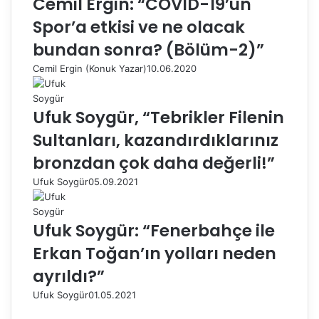
Cemil Ergin: “COVID-19’un
Spor’a etkisi ve ne olacak
bundan sonra? (Bölüm-2)”
Cemil Ergin (Konuk Yazar)
10.06.2020
Ufuk Soygür, “Tebrikler Filenin
Sultanları, kazandırdıklarınız
bronzdan çok daha değerli!”
Ufuk Soygür
05.09.2021
Ufuk Soygür: “Fenerbahçe ile
Erkan Toğan’ın yolları neden
ayrıldı?”
Ufuk Soygür
01.05.2021
Ö