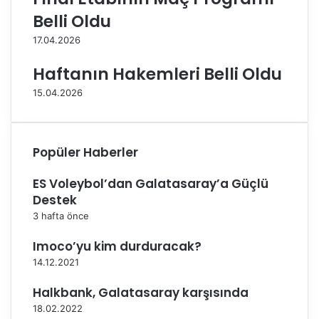
n
Belli Oldu
p
17.04.2026
o
l
Haftanın Hakemleri Belli Oldu
i
t
15.04.2026
i
k
a
s
Popüler Haberler
ı
f
ES Voleybol’dan Galatasaray’a Güçlü
u
Destek
t
3 hafta önce
b
o
Imoco’yu kim durduracak?
l
14.12.2021
i
ç
Halkbank, Galatasaray karşısında
i
18.02.2022
n