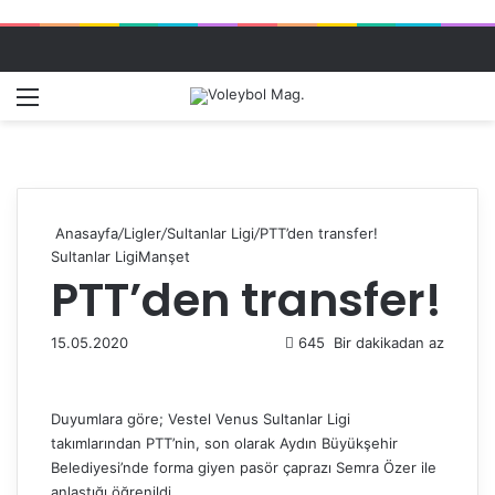
Menü
Dış gö
A
Anasayfa
/
Ligler
/
Sultanlar Ligi
/
PTT’den transfer!
Sultanlar Ligi
Manşet
PTT’den transfer!
15.05.2020
645
Bir dakikadan az
Duyumlara göre; Vestel Venus Sultanlar Ligi
takımlarından PTT’nin, son olarak Aydın Büyükşehir
Belediyesi’nde forma giyen pasör çaprazı Semra Özer ile
anlaştığı öğrenildi.