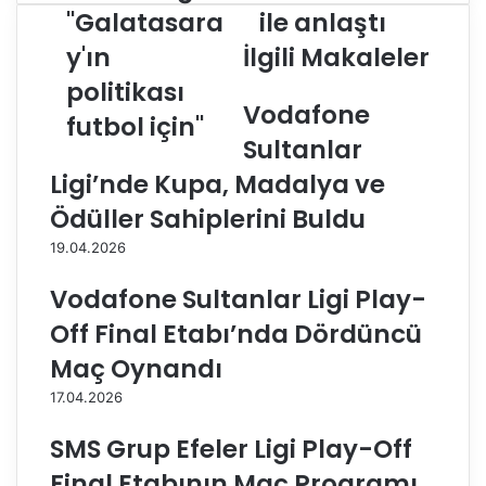
s
T
"Galatasara
ile anlaştı
t
T
y'ın
İlgili Makaleler
ü
,
n
S
politikası
d
u
Vodafone
a
futbol için"
Z
ğ
Sultanlar
e
:
n
Ligi’nde Kupa, Madalya ve
"
t
G
i
Ödüller Sahiplerini Buldu
a
l
19.04.2026
l
e
a
a
Vodafone Sultanlar Ligi Play-
t
n
a
l
Off Final Etabı’nda Dördüncü
s
a
Maç Oynandı
a
ş
r
t
17.04.2026
a
ı
y
SMS Grup Efeler Ligi Play-Off
'
Final Etabının Maç Programı
ı