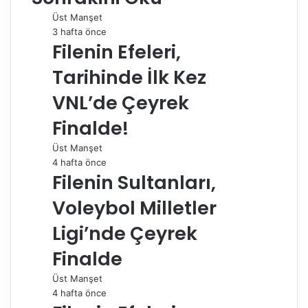
o
d
r
r
t
A
r
t
r
Üst Manşet
o
I
e
p
a
a
3 hafta önce
k
n
s
p
m
i
Filenin Efeleri,
t
l
e
Tarihinde İlk Kez
p
a
VNL’de Çeyrek
y
Finalde!
l
a
Üst Manşet
ş
4 hafta önce
Filenin Sultanları,
Voleybol Milletler
Ligi’nde Çeyrek
Finalde
Üst Manşet
4 hafta önce