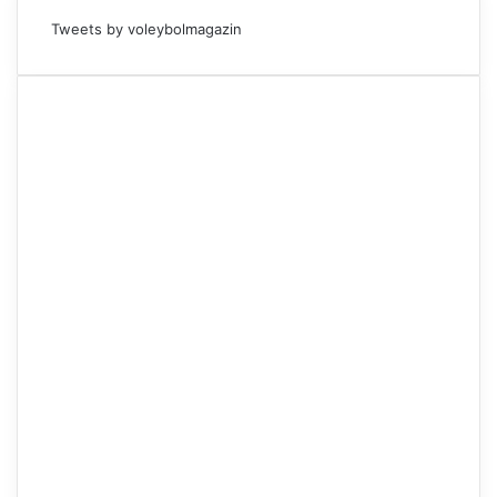
m
Tweets by voleybolmagazin
.
"