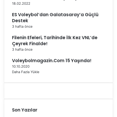
p
a
18.02.2022
e
l
r
ı
ES Voleybol’dan Galatasaray’a Güçlü
f
ş
Destek
o
m
3 hafta önce
r
a
m
l
Filenin Efeleri, Tarihinde İlk Kez VNL’de
a
a
Çeyrek Finalde!
n
r
3 hafta önce
s
a
g
b
Voleybolmagazin.Com 15 Yaşında!
ö
a
10.10.2020
s
ş
Daha Fazla Yükle
t
l
e
a
r
d
e
ı
n
t
a
Son Yazılar
k