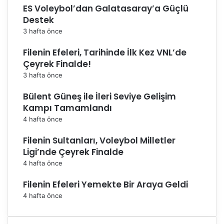
ı
ES Voleybol’dan Galatasaray’a Güçlü
m
Destek
ı
3 hafta önce
m
l
Filenin Efeleri, Tarihinde İlk Kez VNL’de
a
Çeyrek Finalde!
ç
o
3 hafta önce
k
Bülent Güneş ile İleri Seviye Gelişim
g
Kampı Tamamlandı
u
r
4 hafta önce
u
r
Filenin Sultanları, Voleybol Milletler
d
Ligi’nde Çeyrek Finalde
u
4 hafta önce
y
u
Filenin Efeleri Yemekte Bir Araya Geldi
y
4 hafta önce
o
r
u