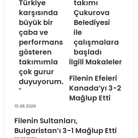
Türkiye
takımı
k
a
g
n
karşısında
Çukurova
ü
t
ç
büyük bir
a
Belediyesi
l
F
çaba ve
ile
ü
a
r
b
performans
çalışmalara
a
r
gösteren
başladı
k
i
i
s
takımımla
İlgili Makaleler
b
,
çok gurur
i
y
Filenin Efeleri
T
e
duyuyorum.
ü
n
Kanada’yı 3-2
"
r
i
Mağlup Etti
k
t
i
a
15.06.2026
y
k
e
ı
Filenin Sultanları,
k
m
Bulgaristan’ı 3-1 Mağlup Etti
a
ı
r
Ç