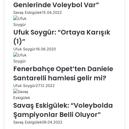
Genlerinde Voleybol Var”
Savaş Eskigülek
15.04.2022
Ufuk Soygür: “Ortaya Karışık
(1)”
Ufuk Soygür
16.06.2020
Fenerbahçe Opet’ten Daniele
Santarelli hamlesi gelir mi?
Ufuk Soygür
27.12.2022
Savaş Eskigülek: “Voleybolda
Şampiyonlar Belli Oluyor”
Savaş Eskigülek
09.04.2022
Ö