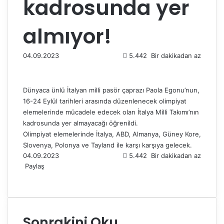
kadrosunda yer
almıyor!
04.09.2023
5.442
Bir dakikadan az
Dünyaca ünlü İtalyan milli pasör çaprazı Paola Egonu’nun,
16-24 Eylül tarihleri arasında düzenlenecek olimpiyat
elemelerinde mücadele edecek olan İtalya Milli Takımı’nın
kadrosunda yer almayacağı öğrenildi.
Olimpiyat elemelerinde İtalya, ABD, Almanya, Güney Kore,
Slovenya, Polonya ve Tayland ile karşı karşıya gelecek.
04.09.2023
5.442
Bir dakikadan az
Paylaş
F
X
L
T
P
R
W
T
E
Y
a
i
u
i
e
h
e
-
a
c
n
m
n
d
a
l
P
z
e
k
b
t
d
t
e
o
d
Sonrakini Oku
b
e
l
e
i
s
g
s
ı