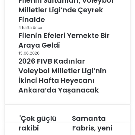
Filenin Sultanları, Voleybol
Milletler Ligi’nde Çeyrek
Finalde
4 hafta önce
Filenin Efeleri Yemekte Bir
Araya Geldi
15.06.2026
2026 FIVB Kadınlar
Voleybol Milletler Ligi’nin
İkinci Hafta Heyecanı
Ankara’da Yaşanacak
"Çok güçlü
Samanta
"
S
Ç
a
rakibi
Fabris, yeni
o
m