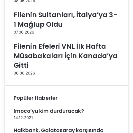
08.06.2026
ş
u
ı
k
Filenin Sultanları, İtalya’ya 3-
s
u
1 Mağlup Oldu
ı
r
n
o
07.06.2026
d
v
a
a
Filenin Efeleri VNL İlk Hafta
b
B
Müsabakaları İçin Kanada’ya
ü
e
y
l
Gitti
ü
e
06.06.2026
k
d
b
i
i
y
r
e
Popüler Haberler
ç
s
a
i
Imoco’yu kim durduracak?
b
i
a
l
14.12.2021
v
e
Halkbank, Galatasaray karşısında
e
ç