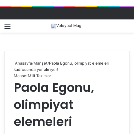
Menü
Dış gö
A
Anasayfa
/
Manşet
/
Paola Egonu, olimpiyat elemeleri
kadrosunda yer almıyor!
Manşet
Milli Takımlar
Paola Egonu,
olimpiyat
elemeleri