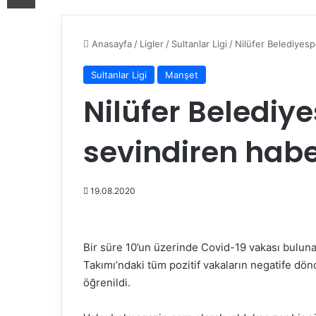
Anasayfa
/
Ligler
/
Sultanlar Ligi
/
Nilüfer Belediyes
Sultanlar Ligi
Manşet
Nilüfer Belediy
sevindiren habe
19.08.2020
Bir süre 10’un üzerinde Covid-19 vakası buluna
Takımı’ndaki tüm pozitif vakaların negatife dö
öğrenildi.