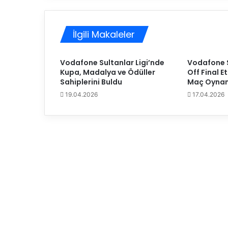
n
d
o
İlgili Makaleler
ğ
u
m
Vodafone Sultanlar Ligi’nde
Vodafone S
g
Kupa, Madalya ve Ödüller
Off Final 
ü
Sahiplerini Buldu
Maç Oynan
n
19.04.2026
17.04.2026
ü
k
u
t
l
a
n
d
ı