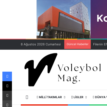
8 Ağustos 2026 Cumartesi
Güncel Haberler
Facebook
X
E-Posta ile paylaş
ANA SAYFA
MILLI TAKIMLAR
LIGLER
DÜNYA 
Yazdır