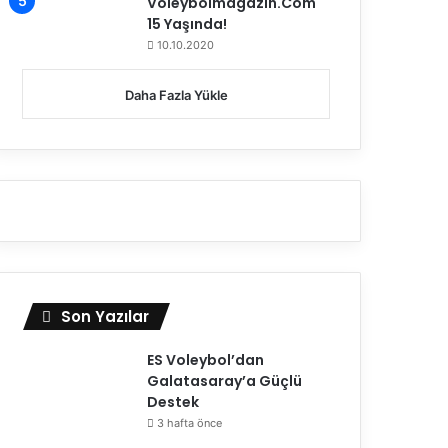
Voleybolmagazin.Com
15 Yaşında!
10.10.2020
Daha Fazla Yükle
Sultanlar Ligi
Son Yazılar
21.04.2026
Vodafone Sultanlar Ligi’n
ES Voleybol’dan
Galatasaray’a Güçlü
Etabı Sona Er
Destek
3 hafta önce