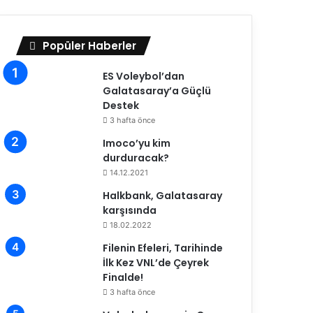
Popüler Haberler
ES Voleybol’dan
Galatasaray’a Güçlü
Destek
3 hafta önce
Imoco’yu kim
durduracak?
14.12.2021
Halkbank, Galatasaray
karşısında
18.02.2022
Filenin Efeleri, Tarihinde
İlk Kez VNL’de Çeyrek
Finalde!
3 hafta önce