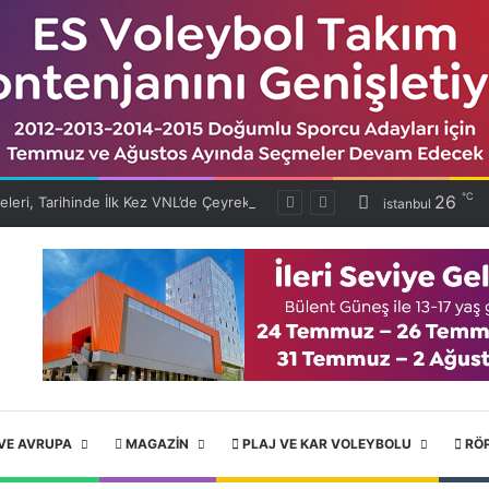
℃
26
Filenin Efeleri, Tarihinde İlk Kez VNL’de Çeyrek Finalde!
istanbul
VE AVRUPA
MAGAZIN
PLAJ VE KAR VOLEYBOLU
RÖ