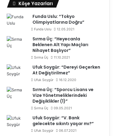
Köşe Yazarları
Funda Uslu: “Tokyo
Olimpiyatlarına Doğru”
Funda Uslu
12.05.2021
Sırma Üç: “Heyecanla
Beklenen Alt Yapı Maçları
Nihayet Başlıyor”
Sırma Üç
11.10.2021
Ufuk Soygür: “Dereyi Geçerken
At Değiştirilmez”
Ufuk Soygür
16.12.2020
Sırma Üç: “Sporcu Lisans ve
Vize Yönetmeliklerindeki
Değişiklikler (1)”
Sırma Üç
09.05.2021
Ufuk Soygür: “V. Bank
gelecekte sıkıntı yaşar mı?”
Ufuk Soygür
06.07.2021