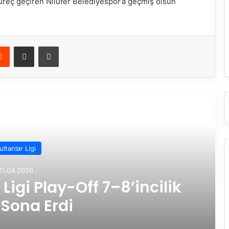
üreç geçiren Nilüfer Belediyespor’a geçmiş olsun
Reddit
E-Posta ile paylaş
Yazdır
rakini Oku
ultanlar Ligi
21.04.2026
Ligi Play-Off 7–8’incilik
 Sona Erdi