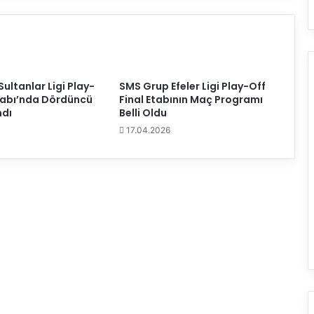
k
k
a
t
i
n
ultanlar Ligi Play-
SMS Grup Efeler Ligi Play-Off
e
Etabı’nda Dördüncü
Final Etabının Maç Programı
dı
Belli Oldu
17.04.2026