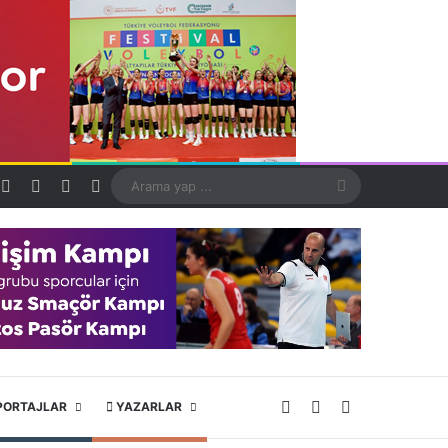
Kayıt Ol
Rastgele Makale
Kenar Bölmesi
Dış görünümü değiştir
Arama
yap
...
X
YouTube
Instagram
PORTAJLAR
YAZARLAR