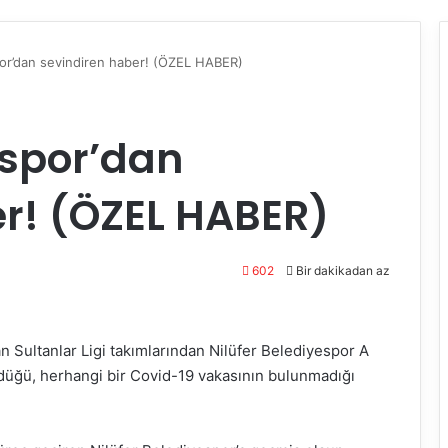
por’dan sevindiren haber! (ÖZEL HABER)
espor’dan
r! (ÖZEL HABER)
602
Bir dakikadan az
n Sultanlar Ligi takımlarından Nilüfer Belediyespor A
ndüğü, herhangi bir Covid-19 vakasının bulunmadığı