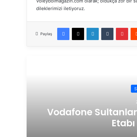
Voleybolmagazin.com olarak; oldukça zor bir s
dileklerimizi iletiyoruz.
Facebook
X
LinkedIn
Tumblr
Pinterest
Paylaş
Son
S
Vodafone Sultanlar 
Etabı