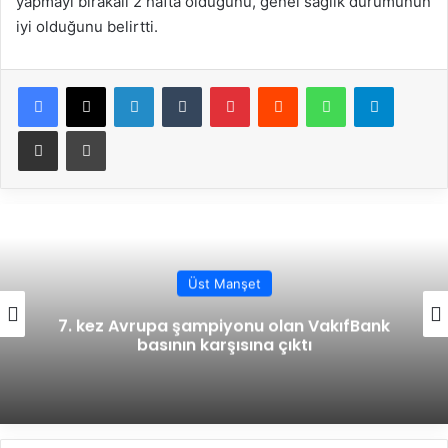
yapmayı bırakalı 2 hafta olduğunu, genel sağlık durumunun
iyi olduğunu belirtti.
Facebook
X
LinkedIn
Tumblr
Pinterest
Reddit
WhatsApp
Telegram
E-Posta ile paylaş
Yazdır
Üst Manşet
2026 CEV Zeren Group Şampiyonlar Ligi
Şampiyonu VakıfBank!