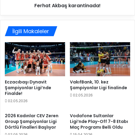
d
Ferhat Akbaş karantinada!
a
a
ş
l
k
i
a
s
İlgili Makaleler
r
a
a
n
n
s
t
l
i
ı
n
v
a
o
d
l
a
Eczacıbaşı Dynavit
VakıfBank, 10. kez
e
Şampiyonlar Ligi’nde
Şampiyonlar Ligi finalinde
!
Finalde!
y
02.05.2026
b
02.05.2026
o
l
2026 Kadınlar CEV Zeren
Vodafone Sultanlar
o
Group Şampiyonlar Ligi
Ligi’nde Play-Off 7-8 Etabı
y
Dörtlü Finalleri Başlıyor
Maç Programı Belli Oldu
n
02.05.2026
15.04.2026