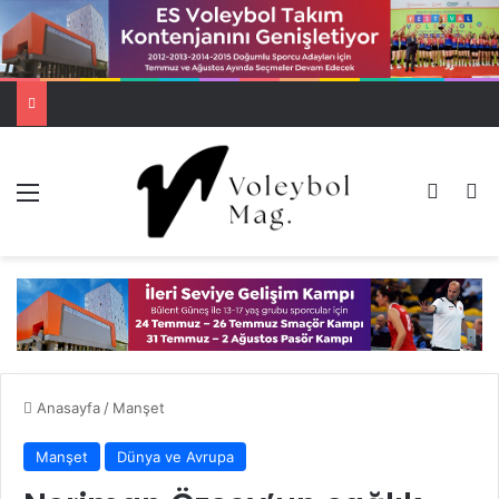
Menü
Dış gö
A
Anasayfa
/
Manşet
Manşet
Dünya ve Avrupa