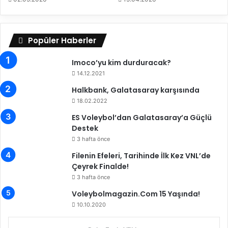
a
d
ı
ğ
Popüler Haberler
ı
m
Imoco’yu kim durduracak?
ı
14.12.2021
s
Halkbank, Galatasaray karşısında
ö
y
18.02.2022
l
ES Voleybol’dan Galatasaray’a Güçlü
e
Destek
m
3 hafta önce
i
ş
Filenin Efeleri, Tarihinde İlk Kez VNL’de
m
Çeyrek Finalde!
i
3 hafta önce
y
Voleybolmagazin.Com 15 Yaşında!
d
10.10.2020
i
m