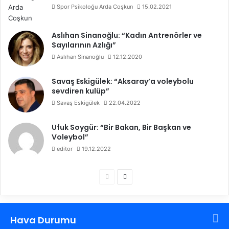
Spor Psikoloğu Arda Coşkun
15.02.2021
Aslıhan Sinanoğlu: “Kadın Antrenörler ve
Sayılarının Azlığı”
Aslıhan Sinanoğlu
12.12.2020
Savaş Eskigülek: “Aksaray’a voleybolu
sevdiren kulüp”
Savaş Eskigülek
22.04.2022
Ufuk Soygür: “Bir Bakan, Bir Başkan ve
Voleybol”
editor
19.12.2022
Ö
S
n
o
c
n
Hava Durumu
e
r