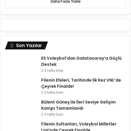
:
Daha Fazla Yükle
)
"
Son Yazılar
ES Voleybol’dan Galatasaray’a Güçlü
Destek
3 hafta önce
Filenin Efeleri, Tarihinde İlk Kez VNL’de
Çeyrek Finalde!
3 hafta önce
Bülent Güneş ile İleri Seviye Gelişim
Kampı Tamamlandı
4 hafta önce
Filenin Sultanları, Voleybol Milletler
Ligi’nde Çeyrek Finalde