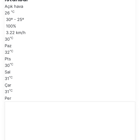
s
k
Açık hava
a
i
℃
26
y
s
30º - 25º
f
a
100%
a
y
3.22 km/h
f
℃
30
a
Paz
℃
32
Pts
℃
30
Sal
℃
31
Çar
℃
31
Per