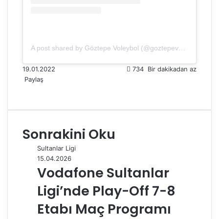
A post shared by Göztepe Voleybol (@goztepevoleybol)
19.01.2022
734
Bir dakikadan az
Paylaş
F
X
L
T
P
R
W
T
E
Y
a
i
u
i
e
h
e
-
a
c
n
m
n
d
a
l
P
z
e
k
b
t
d
t
e
o
d
Sonrakini Oku
b
e
l
e
i
s
g
s
ı
o
d
r
r
t
A
r
t
r
Sultanlar Ligi
o
I
e
p
a
a
15.04.2026
k
n
s
p
m
i
Vodafone Sultanlar
t
l
e
Ligi’nde Play-Off 7-8
p
a
Etabı Maç Programı
y