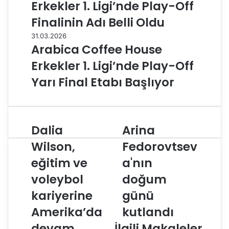
Erkekler 1. Ligi’nde Play-Off
Finalinin Adı Belli Oldu
31.03.2026
Arabica Coffee House
Erkekler 1. Ligi’nde Play-Off
Yarı Final Etabı Başlıyor
Dalia
Arina
D
A
a
r
Wilson,
Fedorovtsev
l
i
eğitim ve
a'nın
i
n
a
a
voleybol
doğum
W
F
i
kariyerine
e
günü
l
d
Amerika’da
kutlandı
s
o
o
r
devam
İlgili Makaleler