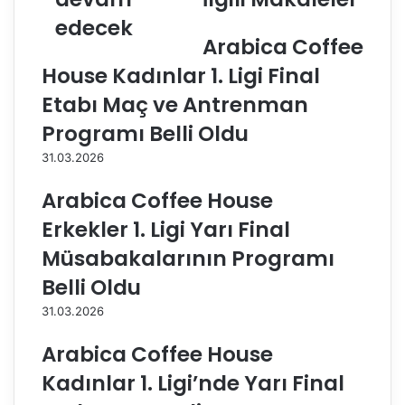
n
o
edecek
,
v
Arabica Coffee
e
t
ğ
s
House Kadınlar 1. Ligi Final
i
e
Etabı Maç ve Antrenman
t
v
i
a
Programı Belli Oldu
m
'
31.03.2026
v
n
e
ı
Arabica Coffee House
v
n
o
d
Erkekler 1. Ligi Yarı Final
l
o
Müsabakalarının Programı
e
ğ
y
u
Belli Oldu
b
m
31.03.2026
o
g
l
ü
Arabica Coffee House
k
n
a
ü
Kadınlar 1. Ligi’nde Yarı Final
r
k