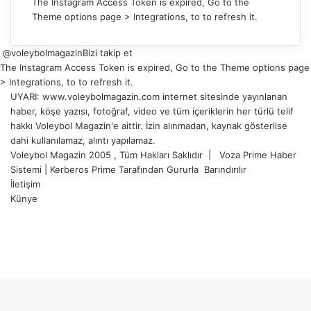
The Instagram Access Token is expired, Go to the
Theme options page > Integrations, to to refresh it.
@voleybolmagazin
Bizi takip et
The Instagram Access Token is expired, Go to the Theme options page
> Integrations, to to refresh it.
UYARI: www.voleybolmagazin.com internet sitesinde yayınlanan
haber, köşe yazısı, fotoğraf, video ve tüm içeriklerin her türlü telif
hakkı Voleybol Magazin'e aittir. İzin alınmadan, kaynak gösterilse
dahi kullanılamaz, alıntı yapılamaz.
Voleybol Magazin 2005 , Tüm Hakları Saklıdır |
Voza Prime Haber
Sistemi
|
Kerberos Prime
Tarafından Gururla
Barındırılır
İletişim
Künye
X
YouTube
Instagram
Facebook
X
LinkedIn
WhatsApp
Telegram
Başa
dön
tuşu