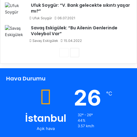
Ufuk Soygür: “V. Bank gelecekte sıkıntı yaşar
mı?”
Ufuk Soygür
06.07.2021
Savaş Eskigülek: “Bu Ailenin Genlerinde
Voleybol Var”
Savaş Eskigülek
15.04.2022
Ö
S
n
o
c
n
Hava Durumu
e
r
k
a
26
℃
i
k
s
i
a
s
İstanbul
32º - 26º
44%
y
a
3.57 km/h
Açık hava
f
y