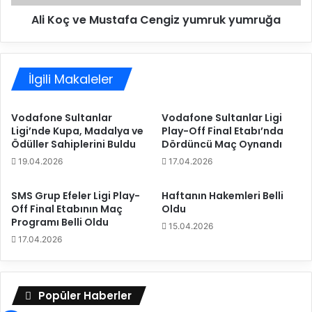
a
M
s
Ali Koç ve Mustafa Cengiz yumruk yumruğa
u
a
s
r
t
a
a
y
İlgili Makaleler
f
H
a
D
C
Vodafone Sultanlar
Vodafone Sultanlar Ligi
I
e
Ligi’nde Kupa, Madalya ve
Play-Off Final Etabı’nda
S
n
Ödüller Sahiplerini Buldu
Dördüncü Maç Oynandı
i
g
19.04.2026
17.04.2026
g
i
o
z
r
y
SMS Grup Efeler Ligi Play-
Haftanın Hakemleri Belli
t
Off Final Etabının Maç
Oldu
u
Programı Belli Oldu
a
m
15.04.2026
'
r
17.04.2026
y
u
ı
k
3
y
Popüler Haberler
-
u
0
m