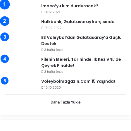
y
Imoco’yu kim durduracak?
r
e
u
14.12.2021
n
ğ
Halkbank, Galatasaray karşısında
d
a
18.02.2022
i
ES Voleybol’dan Galatasaray’a Güçlü
Destek
3 hafta önce
Filenin Efeleri, Tarihinde İlk Kez VNL’de
Çeyrek Finalde!
3 hafta önce
Voleybolmagazin.Com 15 Yaşında!
10.10.2020
Daha Fazla Yükle