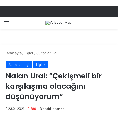
Menü
Dış gö
A
Anasayfa
/
Ligler
/
Sultanlar Ligi
Sultanlar Ligi
Ligler
Nalan Ural: “Çekişmeli bir
karşılaşma olacağını
düşünüyorum”
23.01.2021
589
Bir dakikadan az