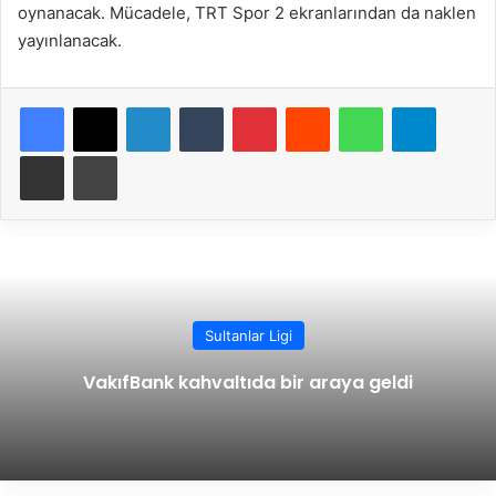
oynanacak. Mücadele, TRT Spor 2 ekranlarından da naklen
yayınlanacak.
Facebook
X
LinkedIn
Tumblr
Pinterest
Reddit
WhatsApp
Telegram
E-Posta ile paylaş
Yazdır
Sultanlar Ligi
VakıfBank kahvaltıda bir araya geldi