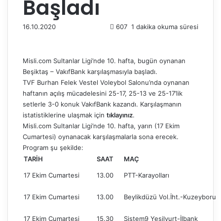
Başladı
16.10.2020
607
1 dakika okuma süresi
Misli.com Sultanlar Ligi’nde 10. hafta, bugün oynanan
Beşiktaş – VakıfBank karşılaşmasıyla başladı.
TVF Burhan Felek Vestel Voleybol Salonu’nda oynanan
haftanın açılış mücadelesini 25-17, 25-13 ve 25-17’lik
setlerle 3-0 konuk VakıfBank kazandı. Karşılaşmanın
istatistiklerine ulaşmak için
tıklayınız
.
Misli.com Sultanlar Ligi’nde 10. hafta, yarın (17 Ekim
Cumartesi) oynanacak karşılaşmalarla sona erecek.
Program şu şekilde:
TARİH
SAAT
MAÇ
17 Ekim Cumartesi
13.00
PTT-Karayolları
17 Ekim Cumartesi
13.00
Beylikdüzü Vol.İht.-Kuzeyboru
17 Ekim Cumartesi
15.30
Sistem9 Yeşilyurt-İlbank