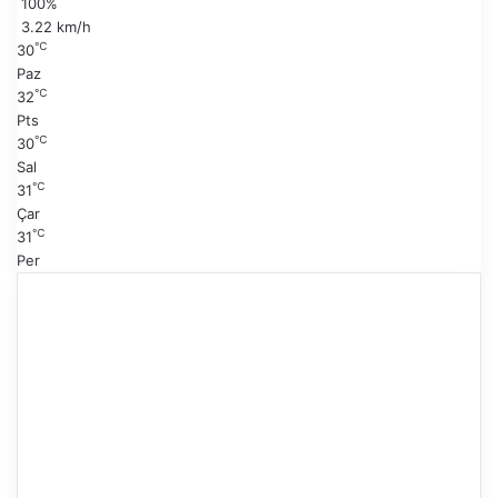
100%
a
y
3.22 km/h
f
℃
30
a
Paz
℃
32
Pts
℃
30
Sal
℃
31
Çar
℃
31
Per