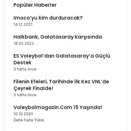
a
Popüler Haberler
B
a
Imoco’yu kim durduracak?
ş
14.12.2021
l
ı
Halkbank, Galatasaray karşısında
y
18.02.2022
o
r
ES Voleybol’dan Galatasaray’a Güçlü
Destek
3 hafta önce
Filenin Efeleri, Tarihinde İlk Kez VNL’de
Çeyrek Finalde!
3 hafta önce
Voleybolmagazin.Com 15 Yaşında!
10.10.2020
Daha Fazla Yükle