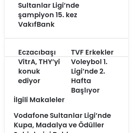
Sultanlar Ligi’nde
şampiyon 15. kez
VakıfBank
Eczacıbaşı
TVF Erkekler
E
T
c
V
VitrA, THY’yi
Voleybol 1.
z
F
konuk
Ligi’nde 2.
a
E
c
r
ediyor
Hafta
ı
k
b
e
Başlıyor
a
k
İlgili Makaleler
ş
l
ı
e
V
r
Vodafone Sultanlar Ligi’nde
i
V
Kupa, Madalya ve Ödüller
t
o
r
l