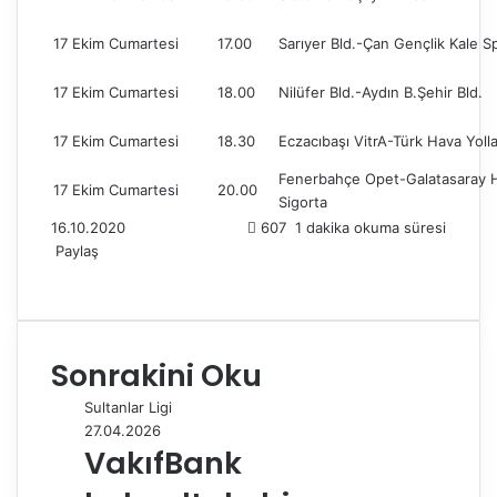
17 Ekim Cumartesi
17.00
Sarıyer Bld.-Çan Gençlik Kale S
17 Ekim Cumartesi
18.00
Nilüfer Bld.-Aydın B.Şehir Bld.
17 Ekim Cumartesi
18.30
Eczacıbaşı VitrA-Türk Hava Yolla
Fenerbahçe Opet-Galatasaray 
17 Ekim Cumartesi
20.00
Sigorta
16.10.2020
607
1 dakika okuma süresi
Paylaş
F
X
L
T
P
R
W
T
E
Y
a
i
u
i
e
h
e
-
a
c
n
m
n
d
a
l
P
z
e
k
b
t
d
t
e
o
d
Sonrakini Oku
b
e
l
e
i
s
g
s
ı
o
d
r
r
t
A
r
t
r
Sultanlar Ligi
o
I
e
p
a
a
27.04.2026
k
n
s
p
m
i
VakıfBank
t
l
e