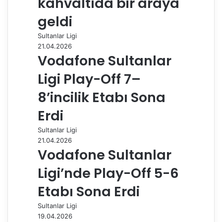
kahvaltıda bir araya
p
a
geldi
y
Sultanlar Ligi
l
21.04.2026
a
Vodafone Sultanlar
ş
Ligi Play-Off 7–
8’incilik Etabı Sona
Erdi
Sultanlar Ligi
21.04.2026
Vodafone Sultanlar
Ligi’nde Play-Off 5-6
Etabı Sona Erdi
Sultanlar Ligi
19.04.2026