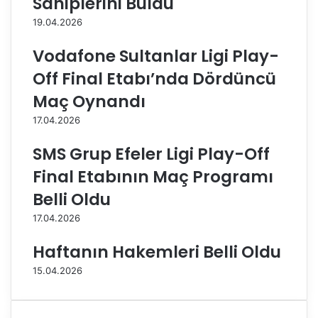
Sahiplerini Buldu
A
e
19.04.2026
,
y
T
b
Vodafone Sultanlar Ligi Play-
H
o
Y
l
Off Final Etabı’nda Dördüncü
’
1
Maç Oynandı
y
.
i
L
17.04.2026
k
i
o
g
SMS Grup Efeler Ligi Play-Off
n
i
Final Etabının Maç Programı
u
’
k
n
Belli Oldu
e
d
17.04.2026
d
e
i
2
Haftanın Hakemleri Belli Oldu
y
.
o
H
15.04.2026
r
a
f
t