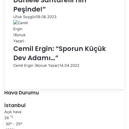
Daniele Santarelli’nin
Peşinde!”
Ufuk Soygür
09.06.2023
Cemil Ergin: “Sporun Küçük
Dev Adamı…”
Cemil Ergin (Konuk Yazar)
14.04.2022
Ö
n
S
c
o
e
n
Hava Durumu
k
r
i
a
İstanbul
s
k
Açık hava
a
i
℃
26
y
s
30º - 25º
f
a