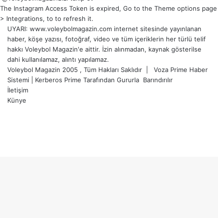
The Instagram Access Token is expired, Go to the Theme options page
> Integrations, to to refresh it.
UYARI: www.voleybolmagazin.com internet sitesinde yayınlanan
haber, köşe yazısı, fotoğraf, video ve tüm içeriklerin her türlü telif
hakkı Voleybol Magazin'e aittir. İzin alınmadan, kaynak gösterilse
dahi kullanılamaz, alıntı yapılamaz.
Voleybol Magazin 2005 , Tüm Hakları Saklıdır |
Voza Prime Haber
Sistemi
|
Kerberos Prime
Tarafından Gururla
Barındırılır
İletişim
Künye
X
YouTube
Instagram
Facebook
X
LinkedIn
WhatsApp
Telegram
Başa
dön
tuşu