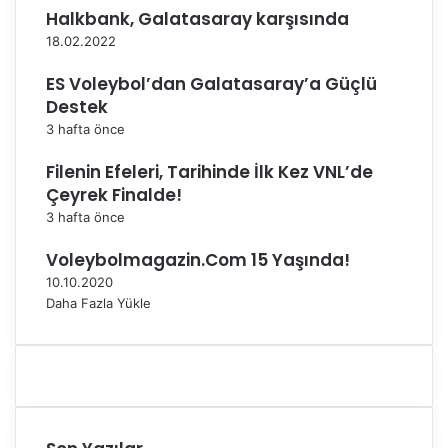
ş
r
Halkbank, Galatasaray karşısında
,
d
18.02.2022
F
ü
i
r
ES Voleybol’dan Galatasaray’a Güçlü
l
ü
Destek
e
y
3 hafta önce
n
o
i
r
Filenin Efeleri, Tarihinde İlk Kez VNL’de
n
Çeyrek Finalde!
S
3 hafta önce
u
l
Voleybolmagazin.Com 15 Yaşında!
t
a
10.10.2020
n
Daha Fazla Yükle
l
a
r
ı
'
n