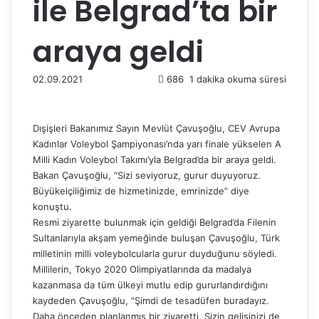
ile Belgrad’ta bir
araya geldi
02.09.2021
686
1 dakika okuma süresi
Dışişleri Bakanımız Sayın Mevlüt Çavuşoğlu, CEV Avrupa
Kadınlar Voleybol Şampiyonası’nda yarı finale yükselen A
Milli Kadın Voleybol Takımı’yla Belgrad’da bir araya geldi.
Bakan Çavuşoğlu, “Sizi seviyoruz, gurur duyuyoruz.
Büyükelçiliğimiz de hizmetinizde, emrinizde” diye
konuştu.
Resmi ziyarette bulunmak için geldiği Belgrad’da Filenin
Sultanlarıyla akşam yemeğinde buluşan Çavuşoğlu, Türk
milletinin milli voleybolcularla gurur duyduğunu söyledi.
Millilerin, Tokyo 2020 Olimpiyatlarında da madalya
kazanmasa da tüm ülkeyi mutlu edip gururlandırdığını
kaydeden Çavuşoğlu, “Şimdi de tesadüfen buradayız.
Daha önceden planlanmış bir ziyaretti. Sizin gelişinizi de