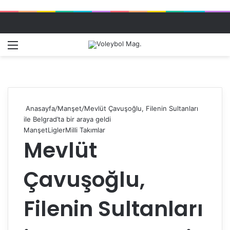
Menü
Dış gö
A
Anasayfa
/
Manşet
/
Mevlüt Çavuşoğlu, Filenin Sultanları
ile Belgrad’ta bir araya geldi
Manşet
Ligler
Milli Takımlar
Mevlüt
Çavuşoğlu,
Filenin Sultanları