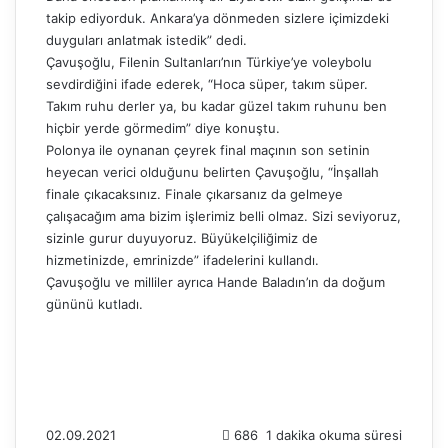
takip ediyorduk. Ankara’ya dönmeden sizlere içimizdeki
duyguları anlatmak istedik” dedi.
Çavuşoğlu, Filenin Sultanları’nın Türkiye’ye voleybolu
sevdirdiğini ifade ederek, “Hoca süper, takım süper.
Takım ruhu derler ya, bu kadar güzel takım ruhunu ben
hiçbir yerde görmedim” diye konuştu.
Polonya ile oynanan çeyrek final maçının son setinin
heyecan verici olduğunu belirten Çavuşoğlu, “İnşallah
finale çıkacaksınız. Finale çıkarsanız da gelmeye
çalışacağım ama bizim işlerimiz belli olmaz. Sizi seviyoruz,
sizinle gurur duyuyoruz. Büyükelçiliğimiz de
hizmetinizde, emrinizde” ifadelerini kullandı.
Çavuşoğlu ve milliler ayrıca Hande Baladın’ın da doğum
gününü kutladı.
02.09.2021
686
1 dakika okuma süresi