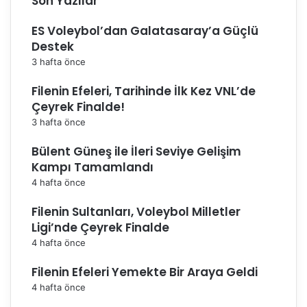
Son Yazılar
ı
k
ES Voleybol’dan Galatasaray’a Güçlü
u
t
Destek
l
3 hafta önce
a
d
Filenin Efeleri, Tarihinde İlk Kez VNL’de
ı
Çeyrek Finalde!
3 hafta önce
Bülent Güneş ile İleri Seviye Gelişim
Kampı Tamamlandı
4 hafta önce
Filenin Sultanları, Voleybol Milletler
Ligi’nde Çeyrek Finalde
4 hafta önce
Filenin Efeleri Yemekte Bir Araya Geldi
4 hafta önce