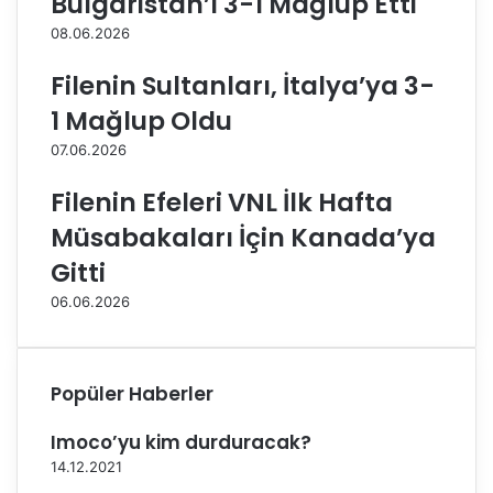
Bulgaristan’ı 3-1 Mağlup Etti
d
s
08.06.2026
i
e
y
z
Filenin Sultanları, İtalya’ya 3-
e
o
B
n
1 Mağlup Oldu
a
h
07.06.2026
ş
a
k
z
Filenin Efeleri VNL İlk Hafta
a
ı
n
r
Müsabakaları İçin Kanada’ya
ı
l
Gitti
A
ı
l
k
06.06.2026
i
l
n
a
u
r
r
ı
Popüler Haberler
A
n
k
ı
Imoco’yu kim durduracak?
t
s
14.12.2021
a
ü