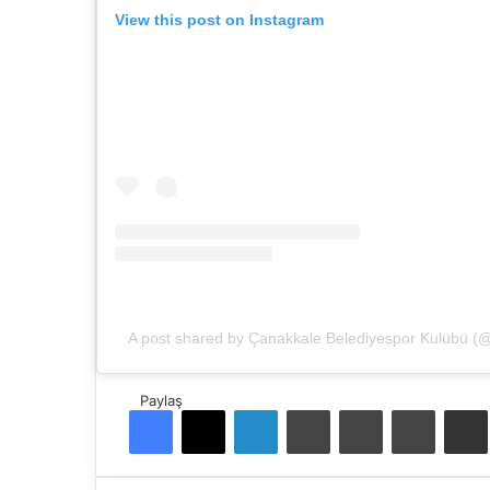
View this post on Instagram
A post shared by Çanakkale Belediyespor Kulübü (
Paylaş
Facebook
X
LinkedIn
Tumblr
Pinterest
Reddit
E-Pos