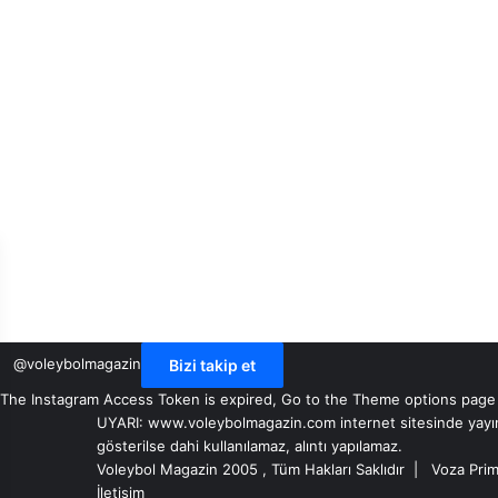
h
i
r
K
o
l
e
j
i
’
n
d
e
@voleybolmagazin
Bizi takip et
The Instagram Access Token is expired, Go to the Theme options page > 
UYARI: www.voleybolmagazin.com internet sitesinde yayınlan
gösterilse dahi kullanılamaz, alıntı yapılamaz.
Voleybol Magazin 2005 , Tüm Hakları Saklıdır |
Voza Prim
İletişim