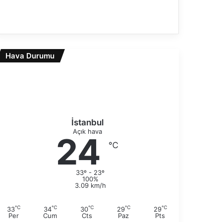
n
S
c
o
e
n
k
r
i
Hava Durumu
a
s
k
a
i
y
s
f
a
a
y
f
İstanbul
a
Açık hava
24
℃
33º - 23º
100%
3.09 km/h
℃
℃
℃
℃
℃
33
34
30
29
29
Per
Cum
Cts
Paz
Pts