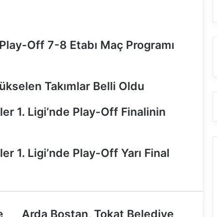
 Play-Off 7-8 Etabı Maç Programı
ükselen Takımlar Belli Oldu
r 1. Ligi’nde Play-Off Finalinin
r 1. Ligi’nde Play-Off Yarı Final
e
A
Arda Bostan, Tokat Belediye