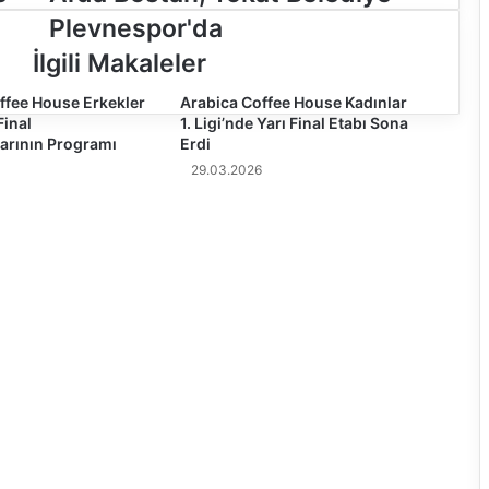
r
Plevnespor'da
d
a
İlgili Makaleler
B
ffee House Erkekler
o
Arabica Coffee House Kadınlar
 Final
1. Ligi’nde Yarı Final Etabı Sona
s
arının Programı
Erdi
t
a
29.03.2026
n
,
T
o
k
a
t
B
e
l
e
d
i