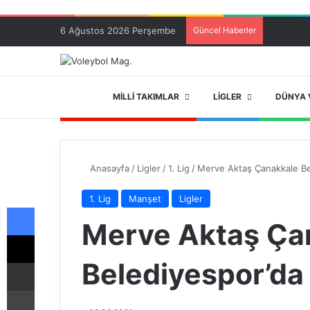
6 Ağustos 2026 Perşembe
Güncel Haberler
ANA SAYFA
MILLI TAKIMLAR
LIGLER
DÜNYA 
Anasayfa
/
Ligler
/
1. Lig
/
Merve Aktaş Çanakkale Be
1. Lig
Manşet
Ligler
Facebook
Merve Aktaş Ça
X
Belediyespor’da
E-Posta ile paylaş
Yazdır