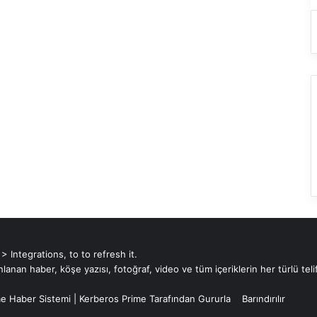
Integrations, to to refresh it.
an haber, köşe yazısı, fotoğraf, video ve tüm içeriklerin her türlü telif
e Haber Sistemi
|
Kerberos Prime
Tarafından Gururla
Barındırılır