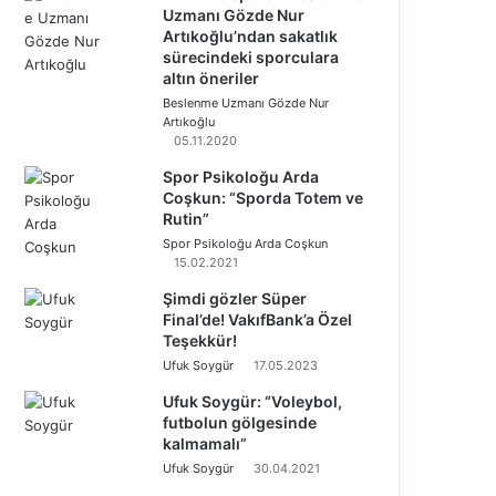
Uzmanı Gözde Nur
Artıkoğlu’ndan sakatlık
sürecindeki sporculara
altın öneriler
Beslenme Uzmanı Gözde Nur
Artıkoğlu
05.11.2020
Spor Psikoloğu Arda
Coşkun: “Sporda Totem ve
Rutin”
Spor Psikoloğu Arda Coşkun
15.02.2021
Şimdi gözler Süper
Final’de! VakıfBank’a Özel
Teşekkür!
Ufuk Soygür
17.05.2023
Ufuk Soygür: “Voleybol,
futbolun gölgesinde
kalmamalı”
Ufuk Soygür
30.04.2021
Ö