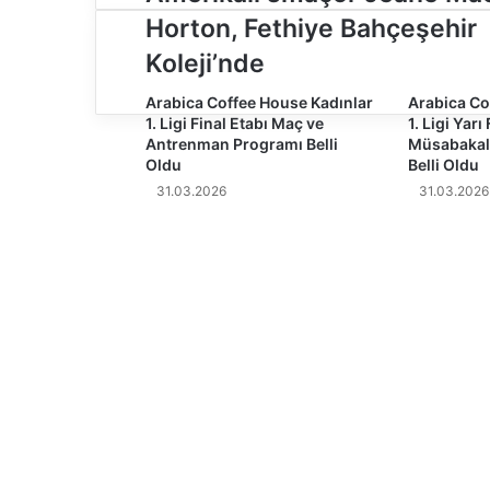
m
Horton, Fethiye Bahçeşehir
e
r
Koleji’nde
i
k
Arabica Coffee House Kadınlar
Arabica Co
1. Ligi Final Etabı Maç ve
1. Ligi Yarı
a
Antrenman Programı Belli
Müsabakal
l
Oldu
Belli Oldu
ı
31.03.2026
31.03.2026
s
m
a
ç
ö
r
J
e
a
n
e
M
a