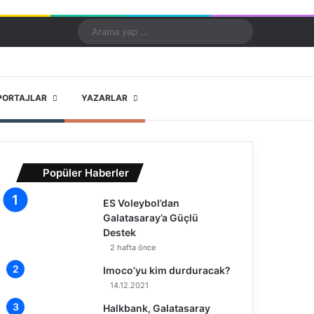
Kayıt Ol
Rastgele Makale
Kenar Bölmesi
Dış görünümü değiştir
Arama
yap
...
X
YouTube
Instagram
PORTAJLAR
YAZARLAR
Popüler Haberler
ES Voleybol’dan
Galatasaray’a Güçlü
Destek
2 hafta önce
Imoco’yu kim durduracak?
14.12.2021
Halkbank, Galatasaray