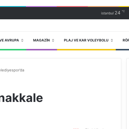
℃
24
istanbul
VE AVRUPA
MAGAZIN
PLAJ VE KAR VOLEYBOLU
RÖ
lediyespor’da
nakkale