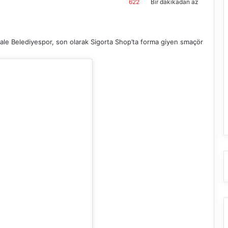
622
Bir dakikadan az
kale Belediyespor, son olarak Sigorta Shop’ta forma giyen smaçör