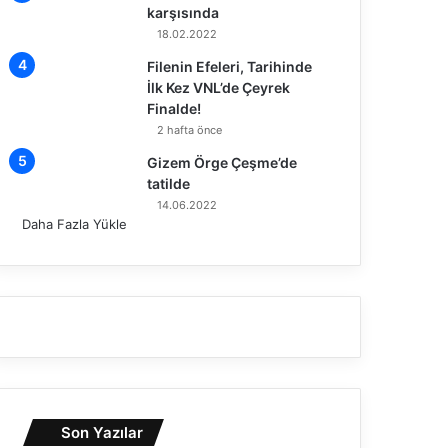
karşısında
18.02.2022
Filenin Efeleri, Tarihinde
İlk Kez VNL’de Çeyrek
Finalde!
2 hafta önce
Gizem Örge Çeşme’de
tatilde
14.06.2022
Daha Fazla Yükle
Son Yazılar