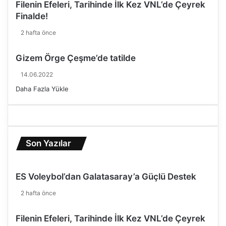
Filenin Efeleri, Tarihinde İlk Kez VNL’de Çeyrek
e
Finalde!
t
t
2 hafta önce
i
ğ
Gizem Örge Çeşme’de tatilde
i
m
14.06.2022
i
Daha Fazla Yükle
z
a
l
t
ı
Son Yazılar
n
b
i
z
ES Voleybol’dan Galatasaray’a Güçlü Destek
e
2 hafta önce
g
e
l
Filenin Efeleri, Tarihinde İlk Kez VNL’de Çeyrek