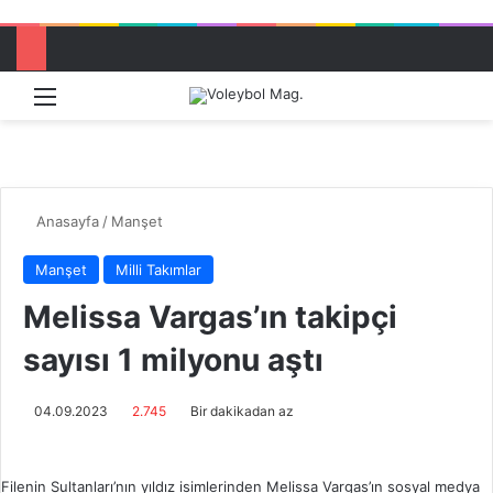
Menü
Dış görü
Aram
Anasayfa
/
Manşet
Manşet
Milli Takımlar
Melissa Vargas’ın takipçi
sayısı 1 milyonu aştı
04.09.2023
2.745
Bir dakikadan az
Filenin Sultanları’nın yıldız isimlerinden Melissa Vargas’ın sosyal medya