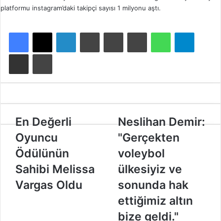
platformu instagram’daki takipçi sayısı 1 milyonu aştı.
Facebook
X
LinkedIn
Tumblr
Pinterest
Reddit
WhatsApp
Telegram
E-Posta ile paylaş
Yazdır
E
En Değerli
N
Neslihan Demir:
n
e
Oyuncu
"Gerçekten
D
s
e
l
Ödülünün
voleybol
ğ
i
Sahibi Melissa
ülkesiyiz ve
e
h
r
a
Vargas Oldu
sonunda hak
l
n
ettiğimiz altın
i
D
O
e
bize geldi."