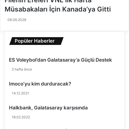
Filenin Efeleri VNL İlk Hafta
i
ü
Müsabakaları İçin Kanada’ya Gitti
s
l
s
k
06.06.2026
a
e
V
s
a
i
Popüler Haberler
r
y
g
i
a
z
s
ES Voleybol’dan Galatasaray’a Güçlü Destek
v
O
e
2 hafta önce
l
s
d
o
Imoco’yu kim durduracak?
u
n
u
14.12.2021
n
d
Halkbank, Galatasaray karşısında
a
h
18.02.2022
a
k