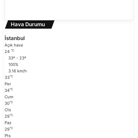
Ö
n
S
c
o
e
n
Hava Durumu
k
r
i
a
İstanbul
s
k
Açık hava
a
i
℃
24
y
s
33º - 23º
f
a
100%
a
y
3.16 km/h
f
℃
33
a
Per
℃
34
Cum
℃
30
Cts
℃
29
Paz
℃
29
Pts