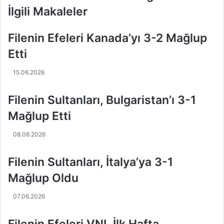
y
m
İlgili Makaleler
u
i
n
r
c
:
Filenin Efeleri Kanada’yı 3-2 Mağlup
u
"
Etti
Ö
G
d
e
15.06.2026
ü
r
l
ç
ü
e
Filenin Sultanları, Bulgaristan’ı 3-1
n
k
Mağlup Etti
ü
t
n
e
08.06.2026
S
n
a
v
Filenin Sultanları, İtalya’ya 3-1
h
o
i
l
Mağlup Oldu
b
e
i
y
07.06.2026
M
b
e
o
l
l