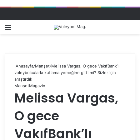
Menü
Dış gö
A
Anasayfa
/
Manşet
/
Melissa Vargas, O gece VakıfBank’lı
voleybolcularla kutlama yemeğine gitti mi? Sizler için
araştırdık
Manşet
Magazin
Melissa Vargas,
O gece
VakıfBank’lı