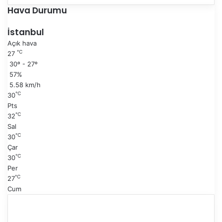
e
n
Hava Durumu
k
r
i
a
İstanbul
s
k
Açık hava
a
i
℃
27
y
s
30º - 27º
f
a
57%
a
y
5.58 km/h
f
℃
30
a
Pts
℃
32
Sal
℃
30
Çar
℃
30
Per
℃
27
Cum