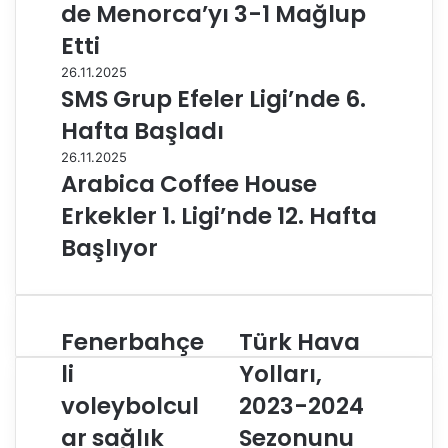
de Menorca’yı 3-1 Mağlup
Etti
26.11.2025
SMS Grup Efeler Ligi’nde 6.
Hafta Başladı
26.11.2025
Arabica Coffee House
Erkekler 1. Ligi’nde 12. Hafta
Başlıyor
Fenerbahçe
Türk Hava
F
T
e
ü
li
Yolları,
n
r
voleybolcul
2023-2024
e
k
r
H
ar sağlık
Sezonunu
b
a