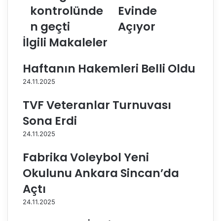
a
kontrolünde
v
Evinde
h
a
n geçti
Açıyor
ç
Y
e
o
İlgili Makaleler
l
l
i
l
Haftanın Hakemleri Belli Oldu
v
a
o
r
24.11.2025
l
ı
e
,
TVF Veteranlar Turnuvası
y
2
Sona Erdi
b
0
o
2
24.11.2025
l
3
c
-
Fabrika Voleybol Yeni
u
2
Okulunu Ankara Sincan’da
l
0
a
2
Açtı
r
4
24.11.2025
s
S
a
e