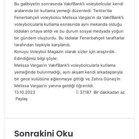
Bu galibiyetin sonrasında VakıfBank’lı voleybolcular kendi
aralarında bir kutlama yemeği düzenledi. Twitter’da
Fenerbahçeli voleybolcu Melissa Vargas’ın da VakıfBank’lı
voleybolcularla kutlama esnasında aynı mekanda olduğu
iddiaları ortaya atıldı ve bu durum sosyal medyada yoğun
bir gündem oluşturdu. Bu iddialar Fenerbahçeli taraftarlar
tarafından tepkiyle karşılandı.
Konuyu Voleybol Magazin olarak sizler için araştırdık.
Edindiğimiz bilgi şöyle:
Melissa Vargas’ın VakıfBank’lı voleybolcularla kutlama
yemeğinde bulunmadığı, aynı akşam kendi arkadaşlarıyla
bir gece kulübüne eğlenmeye gittiği ve Zehra Güneş’in
Melissa Vargas’ın yanına geldiği öğrenildi.
13.10.2023
37.187
Bir dakikadan az
Paylaş
F
X
L
T
P
R
W
T
E
Y
a
i
u
i
e
h
e
-
a
c
n
m
n
d
a
l
P
z
e
k
b
t
d
t
e
o
d
Sonrakini Oku
b
e
l
e
i
s
g
s
ı
o
d
r
r
t
A
r
t
r