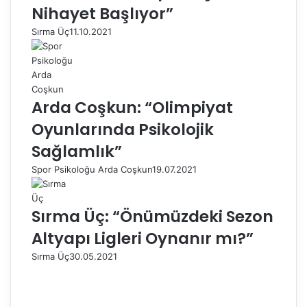
Nihayet Başlıyor”
Sırma Üç
11.10.2021
Arda Coşkun: “Olimpiyat
Oyunlarında Psikolojik
Sağlamlık”
Spor Psikoloğu Arda Coşkun
19.07.2021
Sırma Üç: “Önümüzdeki Sezon
Altyapı Ligleri Oynanır mı?”
Sırma Üç
30.05.2021
Ö
n
S
c
o