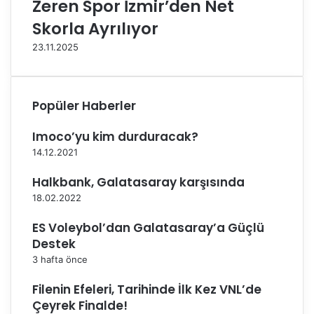
Zeren Spor İzmir’den Net
ğ
z
l
o
Skorla Ayrılıyor
ı
n
23.11.2025
k
u
k
n
o
u
n
E
Popüler Haberler
t
v
r
i
Imoco’yu kim durduracak?
o
n
14.12.2021
l
d
ü
e
Halkbank, Galatasaray karşısında
n
A
d
ç
18.02.2022
e
ı
ES Voleybol’dan Galatasaray’a Güçlü
n
y
g
o
Destek
e
r
3 hafta önce
ç
t
Filenin Efeleri, Tarihinde İlk Kez VNL’de
i
Çeyrek Finalde!