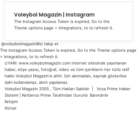
Voleybol Magazin | Instagram
The Instagram Access Token is expired, Go to the
Theme options page > Integrations, to to refresh it.
@voleybolmagazin
Bizi takip et
The Instagram Access Token is expired, Go to the Theme options page
> Integrations, to to refresh it.
UYARI: www.voleybolmagazin.com internet sitesinde yayınlanan
haber, köşe yazısı, fotoğraf, video ve tüm içeriklerin her türlü telif
hakkı Voleybol Magazin'e aittir. İzin alınmadan, kaynak gösterilse
dahi kullanılamaz, alıntı yapılamaz.
Voleybol Magazin 2005 , Tüm Hakları Saklıdır |
Voza Prime Haber
Sistemi
|
Kerberos Prime
Tarafından Gururla
Barındırılır
İletişim
Künye
X
YouTube
Instagram
Facebook
X
LinkedIn
WhatsApp
Telegram