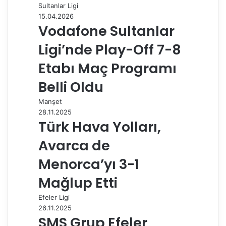
Sultanlar Ligi
o
I
e
p
a
a
15.04.2026
k
n
s
p
m
i
Vodafone Sultanlar
t
l
e
Ligi’nde Play-Off 7-8
p
a
Etabı Maç Programı
y
Belli Oldu
l
a
Manşet
ş
28.11.2025
Türk Hava Yolları,
Avarca de
Menorca’yı 3-1
Mağlup Etti
Efeler Ligi
26.11.2025
SMS Grup Efeler